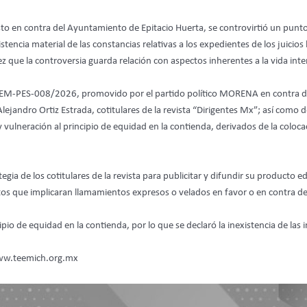
to en contra del Ayuntamiento de Epitacio Huerta, se controvirtió un punto
encia material de las constancias relativas a los expedientes de los juicios 
z que la controversia guarda relación con aspectos inherentes a la vida in
EEM-PES-008/2026, promovido por el partido político MORENA en contra de Y
jandro Ortiz Estrada, cotitulares de la revista “Dirigentes Mx”; así como d
ulneración al principio de equidad en la contienda, derivados de la colocac
ia de los cotitulares de la revista para publicitar y difundir su producto edi
s que implicaran llamamientos expresos o velados en favor o en contra de 
pio de equidad en la contienda, por lo que se declaró la inexistencia de las
 www.teemich.org.mx