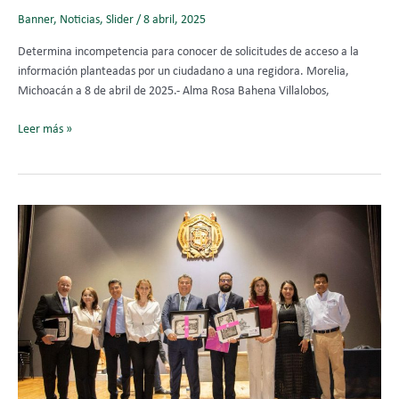
Banner
,
Noticias
,
Slider
/
8 abril, 2025
Determina incompetencia para conocer de solicitudes de acceso a la
información planteadas por un ciudadano a una regidora. Morelia,
Michoacán a 8 de abril de 2025.- Alma Rosa Bahena Villalobos,
Leer más »
Participa
Yurisha
Andrade
en
Mesa
de
responsabilidades
y
prevención
de