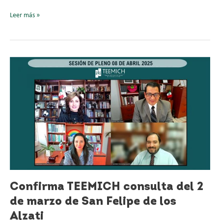
Leer más »
Confirma
TEEMICH
consulta
del
2
de
marzo
de
San
Felipe
de
los
Confirma TEEMICH consulta del 2
Alzati
de marzo de San Felipe de los
Alzati