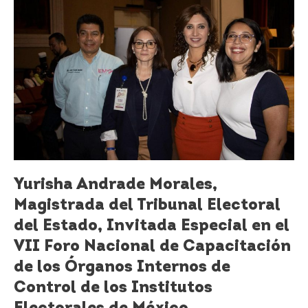
Morales,
Magistrada
del
Tribunal
Electoral
del
Estado,
Invitada
Especial
en
el
VII
Yurisha Andrade Morales,
Foro
Magistrada del Tribunal Electoral
Nacional
de
del Estado, Invitada Especial en el
Capacitación
VII Foro Nacional de Capacitación
de
de los Órganos Internos de
los
Órganos
Control de los Institutos
Internos