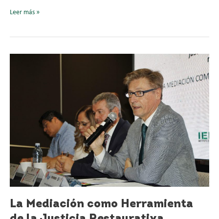
Leer más »
La
Mediación
como
Herramienta
de
la
Justicia
Restaurativa
La Mediación como Herramienta
de la Justicia Restaurativa