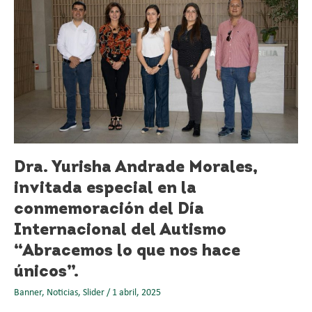
Morales,
invitada
especial
en
la
conmemoración
del
Día
Internacional
del
Autismo
Dra. Yurisha Andrade Morales,
“Abracemos
invitada especial en la
lo
que
conmemoración del Día
nos
Internacional del Autismo
hace
“Abracemos lo que nos hace
únicos”.
únicos”.
Banner
,
Noticias
,
Slider
/
1 abril, 2025