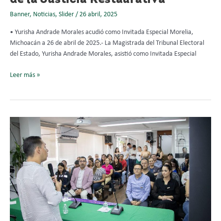
Banner
,
Noticias
,
Slider
/
26 abril, 2025
• Yurisha Andrade Morales acudió como Invitada Especial Morelia,
Michoacán a 26 de abril de 2025.- La Magistrada del Tribunal Electoral
del Estado, Yurisha Andrade Morales, asistió como Invitada Especial
Leer más »
TEEMICH
se
actualiza
en
estrategia
“Punto
Naranja”