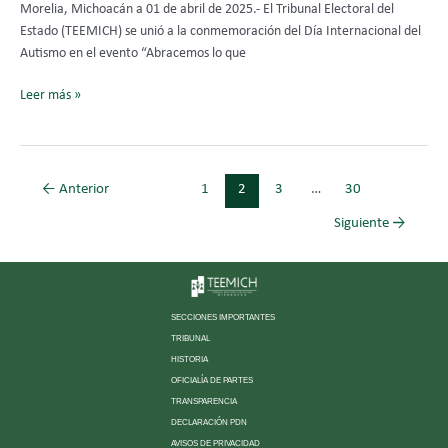
Morelia, Michoacán a 01 de abril de 2025.- El Tribunal Electoral del
Estado (TEEMICH) se unió a la conmemoración del Día Internacional del
Autismo en el evento “Abracemos lo que
Leer más »
←
Anterior
1
2
3
…
30
Siguiente
→
SECCIONES IMPORTANTES
TRIBUNAL
HISTORIA
OFICIALÍA DE PARTES
TRANSPARENCIA
DECLARACIÓN PDN
AVISOS DE PRIVACIDAD