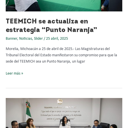
TEEMICH se actualiza en
estrategia “Punto Naranja”
Banner
,
Noticias
,
Slider
/
25 abril, 2025
Morelia, Michoacán a 25 de abril de 2025.- Las Magistraturas del
Tribunal Electoral del Estado manifestaron su compromiso para que la
sede del TEEMICH sea un Punto Naranja, un lugar
Leer más »
Confirma
TEEMICH
resolución
de
la