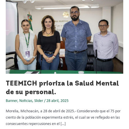
prioriza
la
Salud
Mental
de
su
personal.
TEEMICH prioriza la Salud Mental
de su personal.
Banner
,
Noticias
,
Slider
/
28 abril, 2025
Morelia, Michoacán, a 28 de abril de 2025.- Considerando que el 75 por
ciento de la población experimenta estrés, el cual se ve reflejado en las
consecuentes repercusiones en el […]