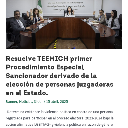
TEEMICH
primer
Procedimiento
Especial
Sancionador
derivado
de
la
elección
de
Resuelve TEEMICH primer
personas
Procedimiento Especial
juzgadoras
Sancionador derivado de la
en
el
elección de personas juzgadoras
Estado.
en el Estado.
Banner
,
Noticias
,
Slider
/
15 abril, 2025
·Determina existente la violencia política en contra de una persona
registrada para participar en el proceso electoral 2023-2024 bajo la
acción afirmativa LGBTIAQ+ y violencia política en razón de género