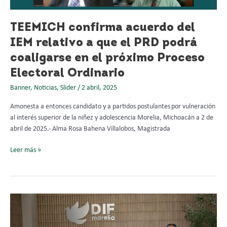
podrá
coaligarse
TEEMICH confirma acuerdo del
en
IEM relativo a que el PRD podrá
el
próximo
coaligarse en el próximo Proceso
Proceso
Electoral Ordinario
Electoral
Ordinario
Banner
,
Noticias
,
Slider
/
2 abril, 2025
Amonesta a entonces candidato y a partidos postulantes por vulneración
al interés superior de la niñez y adolescencia Morelia, Michoacán a 2 de
abril de 2025.- Alma Rosa Bahena Villalobos, Magistrada
Leer más »
Dra.
Yurisha
Andrade