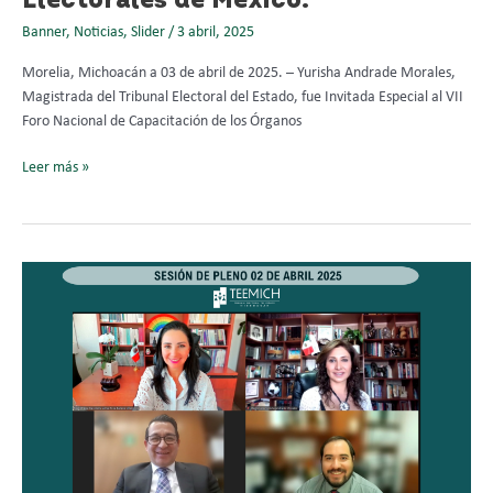
Electorales de México.
de
Control
Banner
,
Noticias
,
Slider
/
3 abril, 2025
de
Morelia, Michoacán a 03 de abril de 2025. – Yurisha Andrade Morales,
los
Magistrada del Tribunal Electoral del Estado, fue Invitada Especial al VII
Institutos
Foro Nacional de Capacitación de los Órganos
Electorales
de
Leer más »
México.
TEEMICH
confirma
acuerdo
del
IEM
relativo
a
que
el
PRD