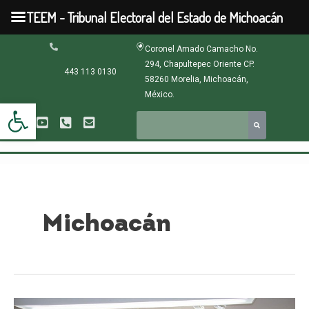
Ir
TEEM - Tribunal Electoral del Estado de Michoacán
al
contenido
Paginación
Coronel Amado Camacho No.
de
294, Chapultepec Oriente CP.
entradas
443 113 0130
58260 Morelia, Michoacán,
México.
Abrir barra de herramientas
Michoacán
TEEMICH