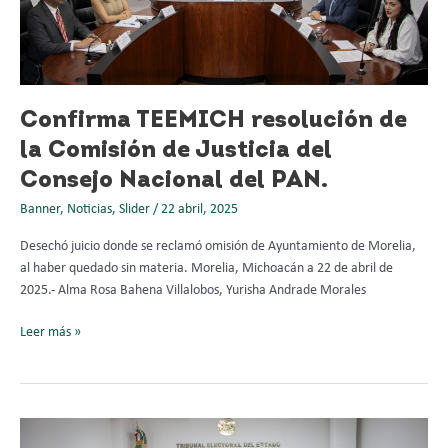
Comisión
de
Justicia
del
Consejo
Confirma TEEMICH resolución de
Nacional
la Comisión de Justicia del
del
PAN.
Consejo Nacional del PAN.
Banner
,
Noticias
,
Slider
/
22 abril, 2025
Desechó juicio donde se reclamó omisión de Ayuntamiento de Morelia,
al haber quedado sin materia. Morelia, Michoacán a 22 de abril de
2025.- Alma Rosa Bahena Villalobos, Yurisha Andrade Morales
Leer más »
Resuelve