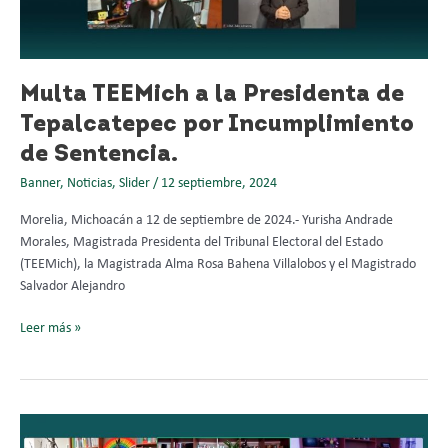
por
Incumplimiento
de
Sentencia.
Multa TEEMich a la Presidenta de
Tepalcatepec por Incumplimiento
de Sentencia.
Banner
,
Noticias
,
Slider
/
12 septiembre, 2024
Morelia, Michoacán a 12 de septiembre de 2024.- Yurisha Andrade
Morales, Magistrada Presidenta del Tribunal Electoral del Estado
(TEEMich), la Magistrada Alma Rosa Bahena Villalobos y el Magistrado
Salvador Alejandro
Leer más »
TEEMich
declara