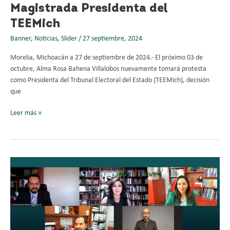
Magistrada Presidenta del
TEEMich
Banner
,
Noticias
,
Slider
/
27 septiembre, 2024
Morelia, Michoacán a 27 de septiembre de 2024.- El próximo 03 de
octubre, Alma Rosa Bahena Villalobos nuevamente tomará protesta
como Presidenta del Tribunal Electoral del Estado (TEEMich), decisión
que
Leer más »
Multa
TEEMich
a
la
Presidenta
de
Tepalcatepec