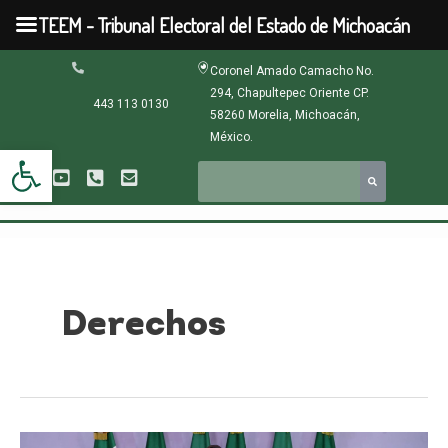
Ir
TEEM - Tribunal Electoral del Estado de Michoacán
al
contenido
Paginación
Coronel Amado Camacho No.
de
294, Chapultepec Oriente CP.
entradas
443 113 0130
58260 Morelia, Michoacán,
México.
Abrir barra de herramientas
Derechos
Encuentro