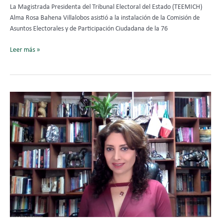
Michoacán.
La Magistrada Presidenta del Tribunal Electoral del Estado (TEEMICH)
Alma Rosa Bahena Villalobos asistió a la instalación de la Comisión de
Asuntos Electorales y de Participación Ciudadana de la 76
Leer más »
Participa
Yurisha
Andrade
en
REVISTA
Der-
Hechos