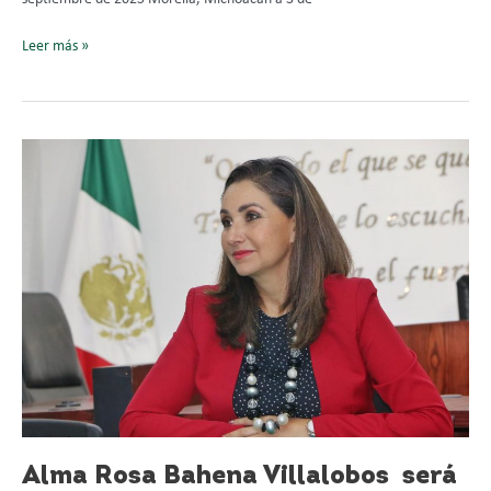
Leer más »
Alma
Rosa
Bahena
Villalobos
será
Magistrada
Presidenta
del
TEEMich
Alma Rosa Bahena Villalobos será