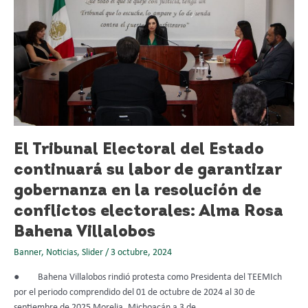
del
Estado
continuará
su
labor
de
garantizar
gobernanza
en
El Tribunal Electoral del Estado
la
resolución
continuará su labor de garantizar
de
gobernanza en la resolución de
conflictos
electorales:
conflictos electorales: Alma Rosa
Alma
Bahena Villalobos
Rosa
Bahena
Banner
,
Noticias
,
Slider
/
3 octubre, 2024
Villalobos
● Bahena Villalobos rindió protesta como Presidenta del TEEMIch
por el periodo comprendido del 01 de octubre de 2024 al 30 de
septiembre de 2025 Morelia, Michoacán a 3 de