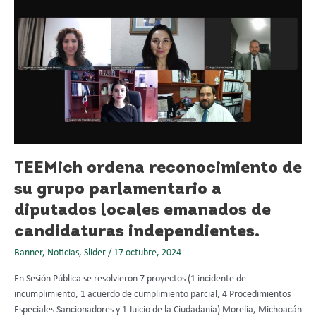
TEEMich
ordena
reconocimiento
de
su
grupo
parlamentario
a
diputados
locales
emanados
TEEMich ordena reconocimiento de
de
su grupo parlamentario a
candidaturas
independientes.
diputados locales emanados de
candidaturas independientes.
Banner
,
Noticias
,
Slider
/
17 octubre, 2024
En Sesión Pública se resolvieron 7 proyectos (1 incidente de
incumplimiento, 1 acuerdo de cumplimiento parcial, 4 Procedimientos
Especiales Sancionadores y 1 Juicio de la Ciudadanía) Morelia, Michoacán