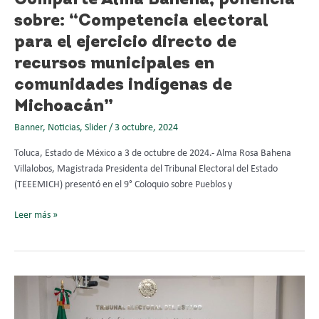
Comparte Alma Bahena, ponencia
en
sobre: “Competencia electoral
comunidades
indígenas
para el ejercicio directo de
de
recursos municipales en
Michoacán”
comunidades indígenas de
Michoacán”
Banner
,
Noticias
,
Slider
/
3 octubre, 2024
Toluca, Estado de México a 3 de octubre de 2024.- Alma Rosa Bahena
Villalobos, Magistrada Presidenta del Tribunal Electoral del Estado
(TEEEMICH) presentó en el 9° Coloquio sobre Pueblos y
Leer más »
El
Tribunal
Electoral