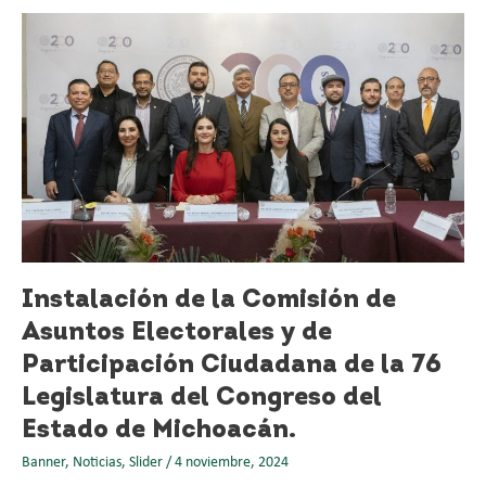
Instalación
de
la
Comisión
de
Asuntos
Electorales
y
de
Participación
Ciudadana
de
Instalación de la Comisión de
la
Asuntos Electorales y de
76
Legislatura
Participación Ciudadana de la 76
del
Legislatura del Congreso del
Congreso
Estado de Michoacán.
del
Estado
Banner
,
Noticias
,
Slider
/
4 noviembre, 2024
de