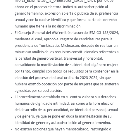
[No.1]_ELIMINADA_la_orientación_sexual_[247], por lo que
ahora en el proceso electoral indicó su autoadscripción al
género femenino, expresión abierta o pública de su preferencia
sexual y con la cual se identifica y que forma parte del derecho
humano que tiene a la no discriminación.
El Consejo General del
IEM
emitió el acuerdo IEM-CG-153/2024,
mediante el cual, aprobó el registro de candidaturas para la
presidencia de Tumbiscatío, Michoacán, después de realizar un
minucioso análisis de los requisitos constitucionales referentes a
la paridad de género vertical, transversal y horizontal,
convalidando la manifestación de su identidad al género mujer;
por tanto, cumplió con todos los requisitos para contender en la
elección del proceso electoral ordinario 2023-2024, sin que
hubiera existido oposición por parte de mujeres que se sintieran
agredidas por su postulación.
El procedimiento entablado en su contra vulnera sus derechos
humanos de dignidad e intimidad, así como a la libre elección
del desarrollo de su personalidad, de identidad personal, sexual
y de género, ya que se pone en duda la manifestación de su
identidad de género y autoadscripción al género femenino.
No existen acciones que hayan menoscabado, restringido o