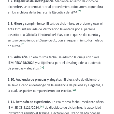
1.7. Diligencias de investigación.
Mediante acuerdo de cinco de
diciembre, se ordenó atraer al procedimiento documento que obra
[16]
en los archivos de la Secretaría Ejecutiva del
IEM
.
1.8. Glose y cumplimiento.
El seis de diciembre, se ordenó glosar el
Acta Circunstanciada de Verificación levantada por el personal
adscrito a la Oficialía Electoral del
IEM
, con el que se dio cuenta y
se tuvo cumpliendo al
Denunciado
, con el requerimiento formulado
[17]
en autos.
1.9.
Admisión.
En esa misma fecha, se admitió la queja con clave
IEM-PESV-48/2024
y se fijó fecha para el desahogo de la audiencia
[18]
de pruebas y alegatos.
1.10. Audiencia de pruebas y alegatos.
El diecisiete de diciembre,
se llevó a cabo el desahogo de la audiencia de pruebas y alegatos, a
[19]
la cual, las partes comparecieron por escrito.
1.11. Remisión de expediente.
En esa misma fecha, mediante oficio
[20]
IEM-SE-CE-3121/2024,
de diecisiete de diciembre, la autoridad
instructora remitió al Tribunal Electoral del Estado de Michoacán,