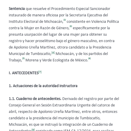
Sentencia
que
resuelve el Procedimiento Especial Sancionador
instaurado de manera oficiosa por la Secretaria Ejecutiva del
[2]
Instituto Electoral de Michoacán,
consistente en Violencia Política
[3]
contra la Mujer en Razón de Género,
específicamente por la
presunta usurpación del lugar de una mujer para obtener su
registro y hacer proselitismo bajo el género masculino, en contra
de Apolonio Ureña Martínez, otrora candidato a la Presidencia
[4]
Municipal de Tumbiscatío,
Michoacán, y de los partidos del
[5]
[6]
Trabajo,
Morena y Verde Ecologista de México.
[7]
I. ANTECEDENTES
1. Actuaciones de la autoridad instructora
1.1. Cuaderno de antecedentes.
Derivado del registro por parte del
Consejo General en Sesión Extraordinaria Urgente del catorce de
abril, respecto de Apolonio Ureña Martínez, entre otros, entonces
candidato a la presidencia del municipio de Tumbiscatío,
Michoacán, es que se instruyó la integración de un Cuaderno de
[8]