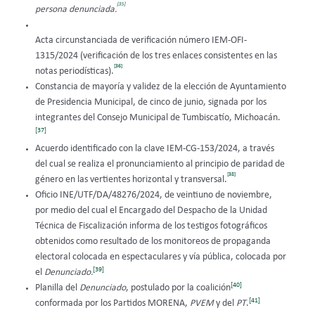
[35]
persona
denunciada.
Acta circunstanciada de verificación número IEM-OFI-
1315/2024 (verificación de los tres enlaces consistentes en las
[36]
notas periodísticas).
Constancia de mayoría y validez de la elección de Ayuntamiento
de Presidencia Municipal, de cinco de junio, signada por los
integrantes del Consejo Municipal de Tumbiscatío, Michoacán.
[37]
Acuerdo identificado con la clave IEM-CG-153/2024, a través
del cual se realiza el pronunciamiento al principio de paridad de
[38]
género en las vertientes horizontal y transversal.
Oficio INE/UTF/DA/48276/2024, de veintiuno de noviembre,
por medio del cual el Encargado del Despacho de la Unidad
Técnica de Fiscalización informa de los testigos fotográficos
obtenidos como resultado de los monitoreos de propaganda
electoral colocada en espectaculares y vía pública, colocada por
[39]
el
Denunciado.
[40]
Planilla del
Denunciado
, postulado por la coalición
[41]
conformada por los Partidos MORENA,
PVEM
y del
PT
.