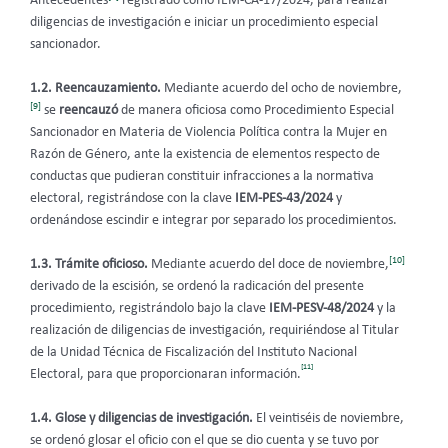
Antecedentes
registrado como IEM-CA-17/2024, para realizar
diligencias de investigación e iniciar un procedimiento especial
sancionador.
1.2. Reencauzamiento.
Mediante acuerdo del ocho de noviembre,
[9]
se
reencauzó
de manera oficiosa como Procedimiento Especial
Sancionador en Materia de Violencia Política contra la Mujer en
Razón de Género, ante la existencia de elementos respecto de
conductas que pudieran constituir infracciones a la normativa
electoral, registrándose con la clave
IEM-PES-43/2024
y
ordenándose escindir e integrar por separado los procedimientos.
[10]
1.3. Trámite oficioso.
Mediante acuerdo del doce de noviembre,
derivado de la escisión, se ordenó la radicación del presente
procedimiento, registrándolo bajo la clave
IEM-PESV-48/2024
y la
realización de
diligencias de investigación, requiriéndose al Titular
de la Unidad Técnica de Fiscalización del Instituto Nacional
[11]
Electoral, para que proporcionaran información.
1.4.
Glose y diligencias de investigación.
El veintiséis de noviembre,
se ordenó glosar el oficio con el que se dio cuenta y se tuvo por