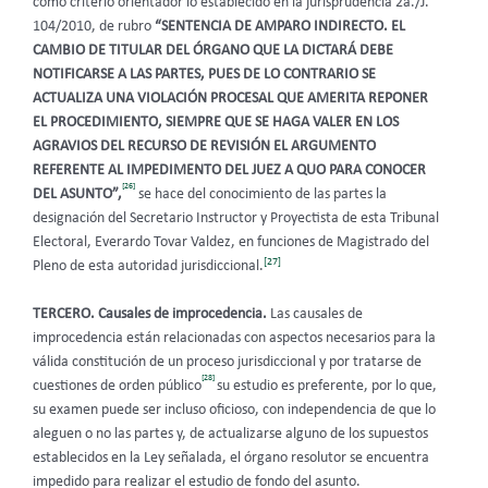
como criterio orientador lo establecido en la
jurisprudencia 2a./J.
104/2010, de rubro
“SENTENCIA DE AMPARO INDIRECTO. EL
CAMBIO DE TITULAR DEL ÓRGANO QUE LA DICTARÁ DEBE
NOTIFICARSE A LAS PARTES, PUES DE LO CONTRARIO SE
ACTUALIZA UNA VIOLACIÓN PROCESAL QUE AMERITA REPONER
EL PROCEDIMIENTO, SIEMPRE QUE SE HAGA VALER EN LOS
AGRAVIOS DEL RECURSO DE REVISIÓN EL ARGUMENTO
REFERENTE AL IMPEDIMENTO DEL JUEZ A QUO PARA CONOCER
[26]
DEL ASUNTO”,
se hace del conocimiento de las partes la
designación del Secretario Instructor y Proyectista de esta Tribunal
Electoral, Everardo Tovar Valdez, en funciones de Magistrado del
[27]
Pleno de esta autoridad jurisdiccional.
TERCERO.
Causales de improcedencia.
Las causales de
improcedencia están relacionadas con aspectos necesarios para la
válida constitución de un proceso jurisdiccional y por tratarse de
[28]
cuestiones de orden público
su estudio es preferente, por lo que,
su examen puede ser incluso oficioso, con independencia de que lo
aleguen o no las partes y, de actualizarse alguno de los supuestos
establecidos en la Ley señalada, el órgano resolutor se encuentra
impedido para realizar el estudio de fondo del asunto.