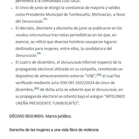
pertenece a la comunidad LGBTIAQ+.
El cinco de junio se otorgó la constancia de mayoría y validez
como Presidente Municipal de Tumbiscatío, Michoacán, a favor
[57]
del
Denunciado
.
El dieciséis, diecisiete y dieciocho de junio se publicaron en los
medios informativos
tres notas periodísticas en las que, en
esencia, se refirió que diversos hombres usurparon lugares
destinados para mujeres, entre ellos, la candidatura
del
[58]
Denunciado.
El cuatro de diciembre, el
Denunciado
informó respecto de la
propaganda electoral utilizada en su campaña, remitiendo un
[59]
dispositivo de almacenamiento externo “USB”,
el cual fue
verificado mediante acta IEM-OFI-1632/2024 de cinco de
[60]
diciembre,
de dicha acta se advierte que el
Denunciado
, en
su propaganda electoral se ostentó bajo el eslogan “APOLONIO
UREÑA PRESIDENTE TUMBISCATÍO”.
DÉCIMO SEGUNDO. Marco jurídico.
Derecho de las mujeres a una vida libre de violencia