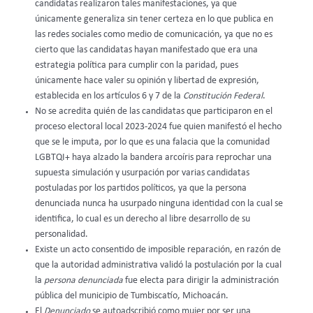
candidatas realizaron tales manifestaciones, ya que
únicamente generaliza sin tener certeza en lo que publica en
las redes sociales como medio de comunicación, ya que no es
cierto que las candidatas hayan manifestado que era una
estrategia política para cumplir con la paridad, pues
únicamente hace valer su opinión y libertad de expresión,
establecida en los artículos 6 y 7 de la
Constitución Federal
.
No se acredita quién de las candidatas que participaron en el
proceso electoral local 2023-2024 fue quien manifestó el hecho
que se le imputa, por lo que es una falacia que la comunidad
LGBTQI+ haya alzado la bandera arcoíris para reprochar una
supuesta simulación y usurpación por varias candidatas
postuladas por los partidos políticos, ya que la persona
denunciada nunca ha usurpado ninguna identidad con la cual se
identifica, lo cual es un derecho al libre desarrollo de su
personalidad.
Existe un acto consentido de imposible reparación, en razón de
que la autoridad administrativa validó la postulación por la cual
la
persona denunciada
fue electa para dirigir la administración
pública del municipio de Tumbiscatío, Michoacán.
El
Denunciado
se autoadscribió como mujer por ser una