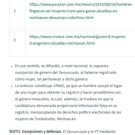
https://www.yucatan.com.mx/mexico/2024/06/18/hombres-
2
fingieron-ser-mujeres-trans-para-ganar-alcaldias-en-
michoacan-denuncian-colectivos.html
https://www.cronica.com.mx/nacional/ganan-8-mujeres-
3
transgenero-alcaldias-michoacan.html
En ese sentido, se difundió, a nivel nacional, la supuesta
usurpación de género del
Denunciado
, al haberse registrado
como mujer, sin pertenecer a dicho género.
Lo anterior constituye
VPMG
, ya que un hombre usurpó el lugar
de una mujer para obtener su registro y hacer proselitismo con
el género masculino, lo cual, además, se traduce en que la
candidatura denunciada proporcionó información falsa en su
registro, menoscabando los derechos político electorales de las
mujeres de Tumbiscatío, Michoacán.
SEXTO. Excepciones y defensas.
El
Denunciado
y el
PT
mediante