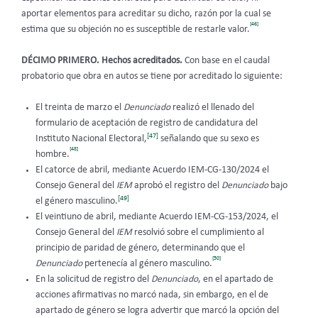
aportar elementos para acreditar su dicho, razón por la cual se
[46]
estima que su objeción no es susceptible de restarle valor.
DÉCIMO PRIMERO. Hechos acreditados.
Con base en el caudal
probatorio que obra en autos se tiene por acreditado lo siguiente:
El treinta de marzo el
Denunciado
realizó el llenado del
formulario de aceptación de registro de candidatura del
[47]
Instituto Nacional Electoral,
señalando que su sexo es
[48]
hombre.
El catorce de abril, mediante Acuerdo IEM-CG-130/2024 el
Consejo General
del
IEM
aprobó el registro del
Denunciado
bajo
[49]
el género masculino.
El veintiuno de abril, mediante Acuerdo IEM-CG-153/2024, el
Consejo General del
IEM
resolvió sobre el cumplimiento al
principio de paridad de género, determinando que el
[50]
Denunciado
pertenecía al género masculino.
En la solicitud de registro del
Denunciado
, en el apartado de
acciones afirmativas no marcó nada, sin embargo, en el de
apartado de género se logra advertir que marcó la opción del