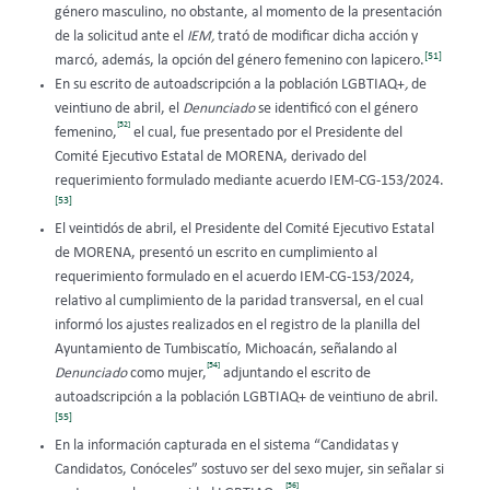
género masculino, no obstante, al momento de la presentación
de la solicitud ante el
IEM,
trató de modificar dicha acción y
[51]
marcó, además, la opción del género femenino con lapicero.
En su escrito de autoadscripción a la población LGBTIAQ+
,
de
veintiuno de abril, el
Denunciado
se identificó con el género
[52]
femenino,
el cual, fue presentado por el Presidente del
Comité Ejecutivo Estatal de MORENA, derivado del
requerimiento formulado mediante acuerdo IEM-CG-153/2024.
[53]
El veintidós de abril, el Presidente del Comité Ejecutivo Estatal
de MORENA, presentó un escrito en cumplimiento al
requerimiento formulado en el acuerdo IEM-CG-153/2024,
relativo al cumplimiento de la paridad transversal, en el cual
informó los ajustes realizados en el registro de la planilla del
Ayuntamiento de Tumbiscatío, Michoacán, señalando al
[54]
Denunciado
como mujer,
adjuntando el escrito de
autoadscripción a la población LGBTIAQ+ de veintiuno de abril.
[55]
En la información capturada en el sistema “Candidatas y
Candidatos, Conóceles” sostuvo ser del sexo mujer, sin señalar si
[56]