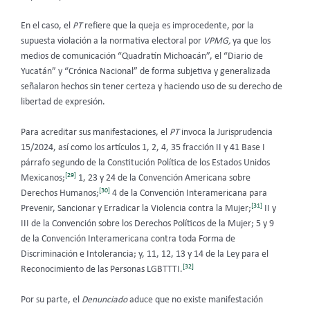
En el caso, el
PT
refiere que la queja es
improcedente, por la
supuesta violación a la normativa electoral por
VPMG,
ya que los
medios de comunicación “Quadratín Michoacán”, el “Diario de
Yucatán” y “Crónica Nacional” de forma subjetiva y generalizada
señalaron hechos sin tener certeza y haciendo uso de su derecho de
libertad de expresión.
Para acreditar sus manifestaciones, el
PT
invoca la Jurisprudencia
15/2024, así como los artículos 1, 2, 4, 35 fracción II y 41 Base I
párrafo segundo de la Constitución Política de los Estados Unidos
[29]
Mexicanos;
1, 23 y 24 de la Convención Americana sobre
[30]
Derechos Humanos;
4 de la Convención Interamericana para
[31]
Prevenir, Sancionar y Erradicar la Violencia contra la Mujer;
II y
III de la Convención sobre los Derechos Políticos de la Mujer; 5 y 9
de la Convención Interamericana contra toda Forma de
Discriminación e Intolerancia; y, 11, 12, 13 y 14 de la Ley para el
[32]
Reconocimiento de las Personas LGBTTTI.
Por su parte, el
Denunciado
aduce que no existe manifestación