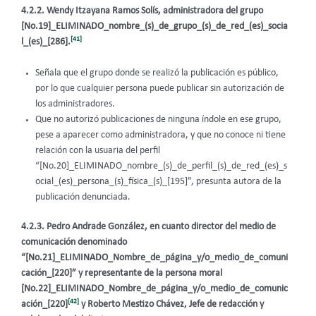
4.2.2. Wendy Itzayana Ramos Solís, administradora del grupo
[No.19]_ELIMINADO_nombre_(s)_de_grupo_(s)_de_red_(es)_socia
[41]
l_(es)_[286].
Señala que el grupo donde se realizó la publicación es público,
por lo que cualquier persona puede publicar sin autorización de
los administradores.
Que no autorizó publicaciones de ninguna índole en ese grupo,
pese a aparecer como administradora, y que no conoce ni tiene
relación con la usuaria del perfil
“[No.20]_ELIMINADO_nombre_(s)_de_perfil_(s)_de_red_(es)_s
ocial_(es)_persona_(s)_física_(s)_[195]”, presunta autora de la
publicación denunciada.
4.2.3.
Pedro Andrade González, en cuanto director del medio de
comunicación denominado
“[No.21]_ELIMINADO_Nombre_de_página_y/o_medio_de_comuni
cación_[220]” у representante de la persona moral
[No.22]_ELIMINADO_Nombre_de_página_y/o_medio_de_comunic
[42]
ación_[220]
y Roberto Mestizo Chávez, Jefe de redacción y