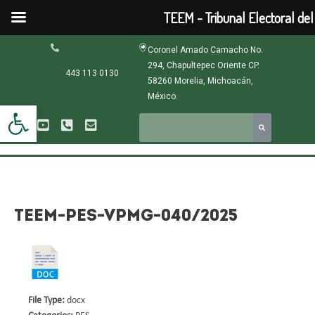
Ir
TEEM - Tribunal Electoral de
al
contenido
Navegación
Coronel Amado Camacho No.
de
294, Chapultepec Oriente CP.
entradas
443 113 0130
58260 Morelia, Michoacán,
México.
Abrir barra de herramientas
TEEM-PES-VPMG-040/2025
File Type:
docx