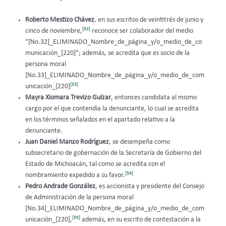
Roberto Mestizo Chávez
, en sus escritos de veintitrés de junio y
[52]
cinco de noviembre,
reconoce ser colaborador del medio
“[No.32]_ELIMINADO_Nombre_de_página_y/o_medio_de_co
municación_[220]”; además, se acredita que es socio de la
persona moral
[No.33]_ELIMINADO_Nombre_de_página_y/o_medio_de_com
[53]
unicación_[220]
Mayra Xiomara Trevizo Guízar
, entonces candidata al mismo
cargo por el que contendía la denunciante, lo cual se acredita
en los términos señalados en el apartado relativo a la
denunciante.
Juan Daniel Manzo Rodríguez
, se desempeña como
subsecretario de gobernación de la Secretaría de Gobierno del
Estado de Michoacán, tal como se acredita con el
[54]
nombramiento expedido a su favor.
Pedro Andrade González
, es accionista y presidente del Consejo
de Administración de la persona moral
[No.34]_ELIMINADO_Nombre_de_página_y/o_medio_de_com
[55]
unicación_[220],
además, en su escrito de contestación a la