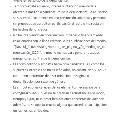
VPMG en perjuicio de la denunciante.
Tampoco existe acuerdo, interés o intención orientada a
afectar la imagen o candidatura de la denunciante; la acusación
se sustenta únicamente en una presunción subjetiva y personal,
sin pruebas que acrediten participación directa o indirecta en
los hechos denunciados.
No ha intervenido en coordinación, órdenes o financiamiento
relacionados con la línea editorial o las publicaciones del medio
“[No.18]_ELIMINADO_Nombre_de_página_y/o_medio_de_co
municación_[220]”, ni mucho menos para generar ataques
misóginos en contra de la denunciante.
El apoyo político o simpatía hacia otra candidata, así como los
supuestos intereses políticos señalados, no constituyen VPMG ni
contienen elementos de discriminación, misoginia o
descalificación por razón de género.
Las imputaciones carecen de los elementos necesarios para
configurar VPMG, pues no se precisan circunstancias de modo,
tiempo y lugar, ni se describen acciones concretas de violencia;
además, no se aporta prueba alguna que acredite participación
en los hechos atribuidos.