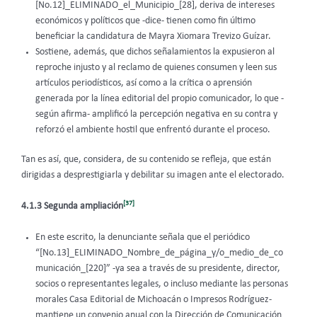
[No.12]_ELIMINADO_el_Municipio_[28], deriva de intereses
económicos y políticos que -dice- tienen como fin último
beneficiar la candidatura de Mayra Xiomara Trevizo Guízar.
Sostiene, además, que dichos señalamientos la expusieron al
reproche injusto y al reclamo de quienes consumen y leen sus
artículos periodísticos, así como a la crítica o aprensión
generada por la línea editorial del propio comunicador, lo que -
según afirma- amplificó la percepción negativa en su contra y
reforzó el ambiente hostil que enfrentó durante el proceso.
Tan es así, que, considera, de su contenido se refleja, que están
dirigidas a desprestigiarla y debilitar su imagen ante el electorado.
[37]
4.1.3 Segunda ampliación
En este escrito, la denunciante señala que el periódico
“[No.13]_ELIMINADO_Nombre_de_página_y/o_medio_de_co
municación_[220]” -ya sea a través de su presidente, director,
socios o representantes legales, o incluso mediante las personas
morales Casa Editorial de Michoacán o Impresos Rodríguez-
mantiene un convenio anual con la Dirección de Comunicación