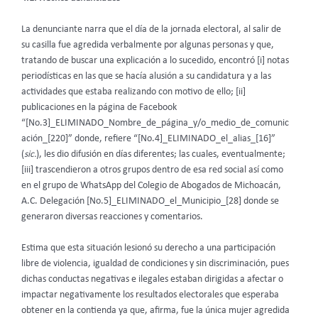
La denunciante narra que el día de la jornada electoral, al salir de
su casilla fue agredida verbalmente por algunas personas y que,
tratando de buscar una explicación a lo sucedido, encontró [i] notas
periodísticas en las que se hacía alusión a su candidatura y a las
actividades que estaba realizando con motivo de ello; [ii]
publicaciones en la página de Facebook
“[No.3]_ELIMINADO_Nombre_de_página_y/o_medio_de_comunic
ación_[220]” donde, refiere “[No.4]_ELIMINADO_el_alias_[16]”
(
sic.
), les dio difusión en días diferentes; las cuales, eventualmente;
[iii] trascendieron a otros grupos dentro de esa red social así como
en el grupo de WhatsApp del Colegio de Abogados de Michoacán,
A.C. Delegación [No.5]_ELIMINADO_el_Municipio_[28] donde se
generaron diversas reacciones y comentarios.
Estima que esta situación lesionó su derecho a una participación
libre de violencia, igualdad de condiciones y sin discriminación, pues
dichas conductas negativas e ilegales estaban dirigidas a afectar o
impactar negativamente los resultados electorales que esperaba
obtener en la contienda ya que, afirma, fue la única mujer agredida