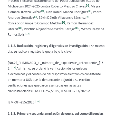
Proceso Electoral Extraordinario del Poder Judicial del Estado de
[4]
Michoacán 2024-2025 contra Roberto Mestizo Chávez
, Mayra
[5]
[6]
Xiomara Trevizo Guízar
, Juan Daniel Manzo Rodríguez
, Pedro
[7]
[8]
Andrade González
, Záyin Dáleth Villacencio Sánchez
,
[9]
Concepción Amparo Ocampo Melchor
, Ramón Hernández
[10]
[11]
Orozco
, Vicente Alejandro Saavedra Barajas
, Wendy Itzayana
[12]
Ramos Solís.
1.1.2. Radicación, registro y diligencias de investigación.
Ese mismo
día, se radicó y registro la queja bajo la clave
[No.2]_ELIMINADO_el_número_de_expediente_antecedente_[15
[13]
2].
Asimismo, se ordenó la verificación de los enlaces
electrónicos y el contenido del dispositivo electrónico consistente
en memoria USB que la denunciante adjuntó a su escrito;
verificaciones que quedaron asentadas en las actas
circunstanciadas
IEM-OFI-252/2025, IEM-OFI-253/2025 e
[14]
IEM-OFI-255/2025.
1.1.3. Primera y segunda ampliación de queja, así como diligencias