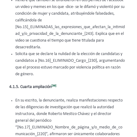
Refiere que también se difundieron en dos perfiles de Facebook
un video y memes en los que -dice- se le difamó y violentó por su
condición de mujer y candidata, atribuyéndole falsedades,
calificándola de
[No.15]_ELIMINADAS_las_expresiones_que_afectan_la_intimid
ad_y/o_privacidad_de_la_denunciante_[243]. Explica que en el
video se cuestiona el tiempo que tiene titulada para
desacreditarla.
Solicita que se declare la nulidad de la elección de candidatas y
candidatos a [No.16]_ELIMINADO_Cargo_[230], argumentando
que el proceso estuvo marcado por violencia política en razón
de género.
[39]
4.1.5. Cuarta ampliación
En su escrito, la denunciante, realiza manifestaciones respecto
de las diligencias de investigación que realizó la autoridad
instructora, donde Roberto Mestizo Chávez y el director
general del periódico
“[No.17]_ELIMINADO_Nombre_de_página_y/o_medio_de_co
municación_[220]”, afirmaron ser únicamente colaboradores