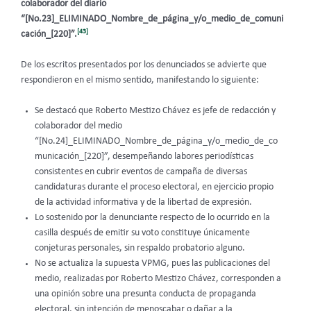
colaborador del diario
“[No.23]_ELIMINADO_Nombre_de_página_y/o_medio_de_comuni
[43]
cación_[220]”.
De los escritos presentados por los denunciados se advierte que
respondieron en el mismo sentido, manifestando lo siguiente:
Se destacó que Roberto Mestizo Chávez es jefe de redacción y
colaborador del medio
“[No.24]_ELIMINADO_Nombre_de_página_y/o_medio_de_co
municación_[220]”, desempeñando labores periodísticas
consistentes en cubrir eventos de campaña de diversas
candidaturas durante el proceso electoral, en ejercicio propio
de la actividad informativa y de la libertad de expresión.
Lo sostenido por la denunciante respecto de lo ocurrido en la
casilla después de emitir su voto constituye únicamente
conjeturas personales, sin respaldo probatorio alguno.
No se actualiza la supuesta VPMG, pues las publicaciones del
medio, realizadas por Roberto Mestizo Chávez, corresponden a
una opinión sobre una presunta conducta de propaganda
electoral, sin intención de menoscabar o dañar a la