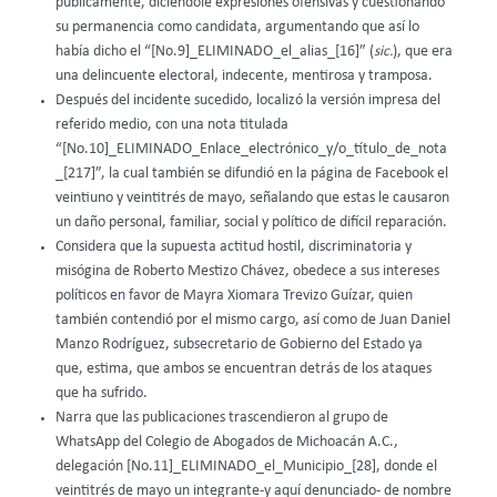
públicamente, diciéndole expresiones ofensivas y cuestionando
su permanencia como candidata, argumentando que así lo
había dicho el “[No.9]_ELIMINADO_el_alias_[16]” (
sic.
), que era
una delincuente electoral, indecente, mentirosa y tramposa.
Después del incidente sucedido, localizó la versión impresa del
referido medio, con una nota titulada
“[No.10]_ELIMINADO_Enlace_electrónico_y/o_título_de_nota
_[217]”, la cual también se difundió en la página de Facebook el
veintiuno y veintitrés de mayo, señalando que estas le causaron
un daño personal, familiar, social y político de difícil reparación.
Considera que la supuesta actitud hostil, discriminatoria y
misógina de Roberto Mestizo Chávez, obedece a sus intereses
políticos en favor de Mayra Xiomara Trevizo Guízar, quien
también contendió por el mismo cargo, así como de Juan Daniel
Manzo Rodríguez, subsecretario de Gobierno del Estado ya
que, estima, que ambos se encuentran detrás de los ataques
que ha sufrido.
Narra que las publicaciones trascendieron al grupo de
WhatsApp del Colegio de Abogados de Michoacán A.C.,
delegación [No.11]_ELIMINADO_el_Municipio_[28], donde el
veintitrés de mayo un integrante-y aquí denunciado- de nombre