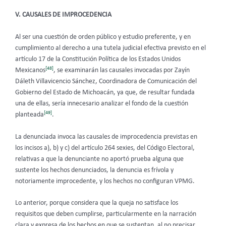
V. CAUSALES DE IMPROCEDENCIA
Al ser una cuestión de orden público y estudio preferente, y en
cumplimiento al derecho a una tutela judicial efectiva previsto en el
artículo 17 de la Constitución Política de los Estados Unidos
[48]
Mexicanos
, se examinarán las causales invocadas por Zayín
Dáleth Villavicencio Sánchez, Coordinadora de Comunicación del
Gobierno del Estado de Michoacán, ya que, de resultar fundada
una de ellas, sería innecesario analizar el fondo de la cuestión
[49]
planteada
.
La denunciada invoca las causales de improcedencia previstas en
los incisos a), b) y c) del artículo 264 sexies, del Código Electoral,
relativas a que la denunciante no aportó prueba alguna que
sustente los hechos denunciados, la denuncia es frívola y
notoriamente improcedente, y los hechos no configuran VPMG.
Lo anterior, porque considera que la queja no satisface los
requisitos que deben cumplirse, particularmente en la narración
clara y expresa de los hechos en que se sustentan, al no precisar