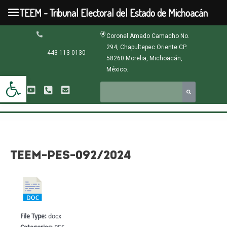
Ir
TEEM - Tribunal Electoral del Estado de Michoacán
al
contenido
Navegación
Coronel Amado Camacho No.
de
294, Chapultepec Oriente CP.
entradas
443 113 0130
58260 Morelia, Michoacán,
México.
Abrir barra de herramientas
TEEM-PES-092/2024
File Type:
docx