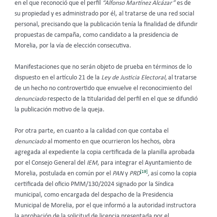
en el que reconoció que el perfil
“Alfonso Martínez Alcázar”
es de
su propiedad y es administrado por él, al tratarse de una red social
personal, precisando que la publicación tenía la finalidad de difundir
propuestas de campaña, como candidato a la presidencia de
Morelia, por la vía de elección consecutiva.
Manifestaciones que no serán objeto de prueba en términos de lo
dispuesto en el artículo 21 de la
Ley de Justicia Electoral,
al tratarse
de un hecho no controvertido que envuelve el reconocimiento del
denunciado
respecto de la titularidad del perfil en el que se difundió
la publicación motivo de la queja.
Por otra parte, en cuanto a la calidad con que contaba el
denunciado
al momento en que ocurrieron los hechos, obra
agregada al expediente la copia certificada de la planilla aprobada
por el Consejo General del
IEM
, para integrar el Ayuntamiento de
[19]
Morelia, postulada en común por el
PAN
y
PRD
,
así como la copia
certificada del oficio PMM/130/2024 signado por la Síndica
municipal, como encargada del despacho de la Presidencia
Municipal de Morelia, por el que informó a la autoridad instructora
la aprobación de la solicitud de licencia presentada por el