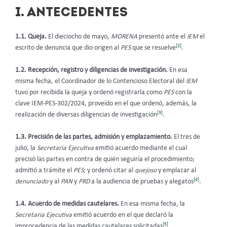
I. ANTECEDENTES
1.1
. Queja.
El dieciocho de mayo,
MORENA
presentó ante el
IEM
el
[2]
escrito de denuncia que dio origen al
PES
que se resuelve
.
1.2. Recepción, registro y diligencias de investigación.
En esa
misma fecha, el Coordinador de lo Contencioso Electoral del
IEM
tuvo por recibida la queja y ordenó registrarla como
PES
con la
clave IEM-PES-302/2024, proveído en el que ordenó, además, la
[3]
realización de diversas diligencias de investigación
.
1.3. Precisión de las partes, admisión y emplazamiento.
El tres de
julio, la
Secretaria Ejecutiva
emitió acuerdo mediante el cual
precisó las partes en contra de quién seguiría el procedimiento;
admitió a trámite el
PES
; y ordenó citar al
quejoso
y emplazar al
[4]
denunciado
y al
PAN
y
PRD
a la audiencia de pruebas y alegatos
.
1.4. Acuerdo de medidas cautelares.
En esa misma fecha, la
Secretaria Ejecutiva
emitió acuerdo en el que declaró la
[5]
improcedencia de las medidas cautelares solicitadas
.