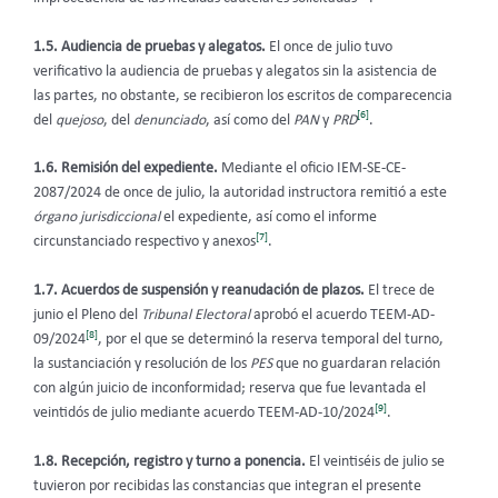
1.5. Audiencia de pruebas y alegatos.
El once de julio tuvo
verificativo la audiencia de pruebas y alegatos sin la asistencia de
las partes, no obstante, se recibieron los escritos de comparecencia
[6]
del
quejoso
, del
denunciado
, así como del
PAN
y
PRD
.
1.6. Remisión del expediente.
Mediante el oficio IEM-SE-CE-
2087/2024 de once de julio, la autoridad instructora remitió a este
órgano jurisdiccional
el expediente, así como el informe
[7]
circunstanciado respectivo y anexos
.
1.7. Acuerdos de suspensión y reanudación de plazos.
El trece de
junio el Pleno del
Tribunal Electoral
aprobó el acuerdo TEEM-AD-
[8]
09/2024
, por el que se determinó la reserva temporal del turno,
la sustanciación y resolución de los
PES
que no guardaran relación
con algún juicio de inconformidad; reserva que fue levantada el
[9]
veintidós de julio mediante acuerdo TEEM-AD-10/2024
.
1.8. Recepción, registro y turno a ponencia.
El veintiséis de julio se
tuvieron por recibidas las constancias que integran el presente