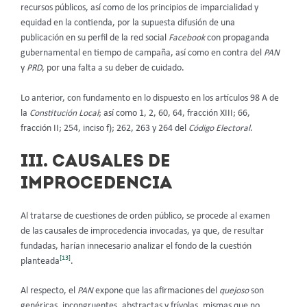
recursos públicos, así como de los principios de imparcialidad y
equidad en la contienda, por la supuesta difusión de una
publicación en su perfil de la red social
Facebook
con propaganda
gubernamental en tiempo de campaña, así como en contra del
PAN
y
PRD
, por una falta a su deber de cuidado.
Lo anterior, con fundamento en lo dispuesto en los artículos 98 A de
la
Constitución Local
; así como 1, 2, 60, 64, fracción XIII; 66,
fracción II; 254, inciso f); 262, 263 y 264 del
Código Electoral
.
III. CAUSALES DE
IMPROCEDENCIA
Al tratarse de cuestiones de orden público, se procede al examen
de las causales de improcedencia invocadas, ya que, de resultar
fundadas, harían innecesario analizar el fondo de la cuestión
[13]
planteada
.
Al respecto, el
PAN
expone que las afirmaciones del
quejoso
son
genéricas, incongruentes, abstractas y frívolas, mismas que no