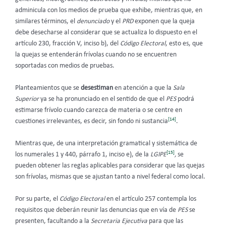
adminicula con los medios de prueba que exhibe, mientras que, en
similares términos, el
denunciado
y el
PRD
exponen que la queja
debe desecharse al considerar que se actualiza lo dispuesto en el
artículo 230, fracción V, inciso b), del
Código Electoral
, esto es, que
la quejas se entenderán frívolas cuando no se encuentren
soportadas con medios de pruebas.
Planteamientos que se
desestiman
en atención a que la
Sala
Superior
ya se ha pronunciado en el sentido de que el
PES
podrá
estimarse frívolo cuando carezca de materia o se centre en
[14]
cuestiones irrelevantes, es decir, sin fondo ni sustancia
.
Mientras que, de una interpretación gramatical y sistemática de
[15]
los numerales 1 y 440, párrafo 1, inciso e), de la
LGIPE
,
se
pueden obtener las reglas aplicables para considerar que las quejas
son frívolas, mismas que se ajustan tanto a nivel federal como local.
Por su parte, el
Código Electoral
en el artículo 257 contempla los
requisitos que deberán reunir las denuncias que en vía de
PES
se
presenten, facultando a la
Secretaria Ejecutiva
para que las