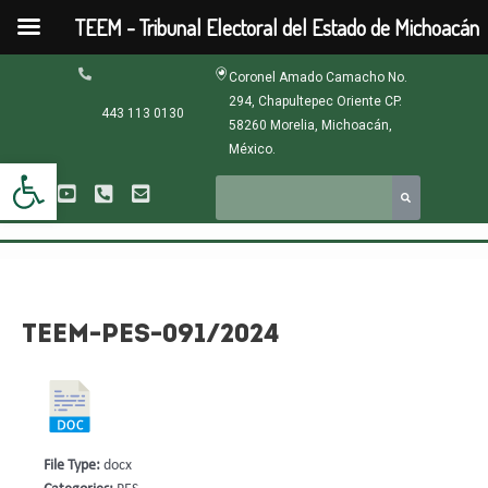
Ir
TEEM - Tribunal Electoral del Estado de Michoacán
al
contenido
Navegación
Coronel Amado Camacho No.
de
294, Chapultepec Oriente CP.
entradas
443 113 0130
58260 Morelia, Michoacán,
México.
Abrir barra de herramientas
TEEM-PES-091/2024
File Type:
docx