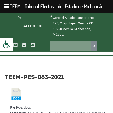
Ir
TEEM - Tribunal Electoral del Estado de Michoacán
al
contenido
Navegación
Coronel Amado Camacho No.
de
294, Chapultepec Oriente CP.
entradas
443 113 0130
58260 Morelia, Michoacán,
México.
Abrir barra de herramientas
TEEM-PES-083-2021
File Type:
docx