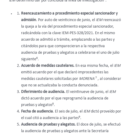
IEM
determinó dar por concluida la línea de investigación
.
Reencauzamiento a procedimiento especial sancionador y
admisión
. Por auto de veinticinco de junio, el
IEM
reencauzó
la queja a la vía del procedimiento especial sancionador,
radicándola con la clave IEM-PES-328/2021. En el mismo
acuerdo se admitió a trámite, emplazando a las partes y
citándolos para que comparecieran a la respectiva
audiencia de pruebas y alegatos a celebrarse el uno de julio
6
siguiente
.
Acuerdo de medidas cautelares.
En esa misma fecha, el
IEM
emitió acuerdo por el que declaró improcedentes las
7
medidas cautelares solicitadas por
MORENA
, al considerar
que no se actualizaba la conducta denunciada.
Diferimiento de audiencia.
El veintinueve de junio, el
IEM
dictó acuerdo por el que reprogramó la audiencia de
8
pruebas y alegatos
.
Fecha de audiencia
. El seis de julio, el
IEM
dictó proveído por
9
el cual citó a audiencia a las partes
.
Audiencia de pruebas y alegatos.
El doce de julio, se efectuó
la audiencia de pruebas y alegatos ante la Secretaría