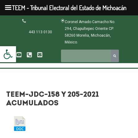
Ir
TEEM - Tribunal Electoral del Estado de Michoacán
al
contenido
Navegación
Coronel Amado Camacho No.
de
294, Chapultepec Oriente CP.
entradas
443 113 0130
58260 Morelia, Michoacán,
México.
Abrir barra de herramientas
TEEM-JDC-158 Y 205-2021
ACUMULADOS