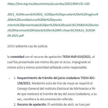
https://iem.org.mx/documentos/acuerdos/2021/IEM-CG-150-
2021_%20Acuerdo%20CG_%20Que%20aprueba%20el%20regisro%
20de%20candidaturas%20de%20ayunta
miento%20presentadas%20por%20la%20coalici%C3%B3n%20Junto
s%20Haremos%20Historia%20en%20Mi
choac%C3%A1n_%2018-
04-2021.pdf
10 En adelante Ley de Justicia.
la
conexidad
con el recurso de apelación
TEEM-RAP-019/2021
, el
cual fue presentado ese mismo día por el
Actor
, impugnado el
mismo acto y misma autoridad señalada como responsable.
Requerimiento de trámite del juicio ciudadano TEEM-JDC-
158/2021.
Mediante auto de tres de mayo se requirió al
Consejo General del Instituto Electoral de Michoacán a fin
de que realizará el trámite de ley del Juicio Ciudadano, a su
vez, remitiera la documentación referida.
Recurso de apelación.
El veintidós de abril, se tuvo por