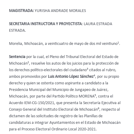
MAGISTRADA:
YURISHA ANDRADE MORALES
SECRETARIA INSTRUCTORA Y PROYECTISTA
: LAURA ESTRADA
ESTRADA.
1
Morelia, Michoacán, a veinticuatro de mayo de dos mil veintiuno
.
Sentencia
por la cual, el Pleno del Tribunal Electoral del Estado de
2
Michoacán
, resuelve los autos de los juicios para la protección de
3
los derechos político-electorales del ciudadano
citados al rubro,
4
ambos promovidos por
Luis Antonio López Sánchez
, por su propio
derecho y quien se ostenta como aspirante a candidato a la
Presidencia Municipal del Municipio de Jungapeo de Juárez,
5
Michoacán, por parte del Partido Político MORENA
, contra el
Acuerdo IEM-CG-150/2021, que presenta la Secretaría Ejecutiva al
6
Consejo General del Instituto Electoral de Michoacán
, respecto al
dictamen de las solicitudes de registro de las Planillas de
candidaturas a integrar Ayuntamientos en el Estado de Michoacán
para el Proceso Electoral Ordinario Local 2020-2021.