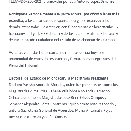
TEEM-JDC- 205/202, promovidas por Luis Antonio López Sánchez.
Notifíquese Personalmente
a la parte actora;
por oficio o la vía más
expedita
, a las autoridades responsables; y, por
estrados
a los
demás interesados. Lo anterior, con fundamento en los artículos 37
fracciones I, II y III, y 39 de la Ley de Justicia en Materia Electoral y
de Participación Ciudadana del Estado de Michoacán de Ocampo.
Así, a las veintidós horas con cinco minutos del día hoy, por
unanimidad de votos, lo resolvieron y firmaron los integrantes del
Pleno del Tribunal
Electoral del Estado de Michoacán, la Magistrada Presidenta
Doctora Yurisha Andrade Morales, quien fue ponente, así como las
Magistradas Alma Rosa Bahena Villalobos y Yolanda Camacho
Ochoa, así como los Magistrados José René Olivos Campos y
Salvador Alejandro Pérez Contreras –quien emite voto razonado-,
ante la Secretaria General de Acuerdos, María Antonieta Rojas
Rivera que autoriza y da fe.
Conste.