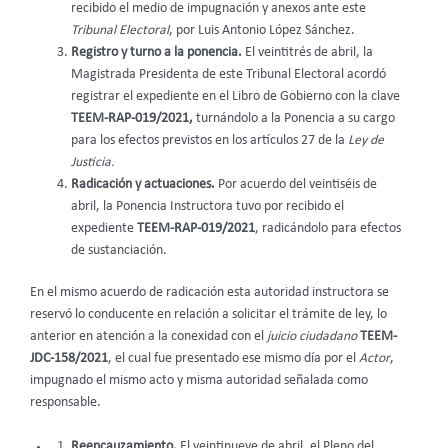
recibido el medio de impugnación y anexos ante este
Tribunal Electoral
, por Luis Antonio López Sánchez.
Registro y turno a la ponencia.
El veintitrés de abril, la
Magistrada Presidenta de este Tribunal Electoral acordó
registrar el expediente en el Libro de Gobierno con la clave
TEEM-RAP-019/2021,
turnándolo a la Ponencia a su cargo
para los efectos previstos en los artículos 27 de la
Ley de
Justicia.
Radicación y actuaciones.
Por acuerdo del veintiséis de
abril, la Ponencia Instructora tuvo por recibido el
expediente
TEEM-RAP-019/2021
, radicándolo para efectos
de sustanciación.
En el mismo acuerdo de radicación esta autoridad instructora se
reservó lo conducente en relación a solicitar el trámite de ley, lo
anterior en atención a la conexidad con el
juicio ciudadano
TEEM-
JDC-158/2021
, el cual fue presentado ese mismo día por el
Actor
,
impugnado el mismo acto y misma autoridad señalada como
responsable.
Reencauzamiento.
El veintinueve de abril, el Pleno del