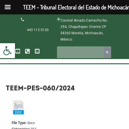
Ir
TEEM - Tribunal Electoral del Estado de Michoacá
al
contenido
Navegación
Coronel Amado Camacho No.
de
294, Chapultepec Oriente CP.
entradas
443 113 0130
58260 Morelia, Michoacán,
México.
Abrir barra de herramientas
TEEM-PES-060/2024
File Type:
docx