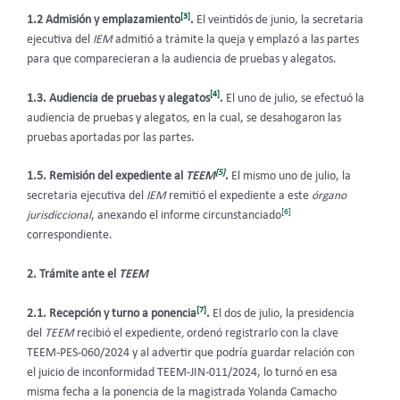
[3]
1.2 Admisión y emplazamiento
.
El veintidós de junio, la secretaria
ejecutiva del
IEM
admitió a trámite la queja y emplazó a las partes
para que comparecieran a la audiencia de pruebas y alegatos.
[4]
1.3. Audiencia de pruebas y alegatos
.
El uno de julio, se efectuó la
audiencia de pruebas y alegatos, en la cual, se desahogaron las
pruebas aportadas por las partes.
[5]
1.5. Remisión del expediente al
TEEM
.
El mismo uno de julio, la
secretaria ejecutiva del
IEM
remitió el expediente a este
órgano
[6]
jurisdiccional
, anexando el informe circunstanciado
correspondiente.
2. Trámite ante el
TEEM
[7]
2.1.
Recepción y turno a ponencia
.
El dos de julio, la presidencia
del
TEEM
recibió el expediente
,
ordenó registrarlo con la clave
TEEM-PES-060/2024 y al advertir que podría guardar relación con
el juicio de inconformidad TEEM-JIN-011/2024, lo turnó en esa
misma fecha a la ponencia de la magistrada Yolanda Camacho