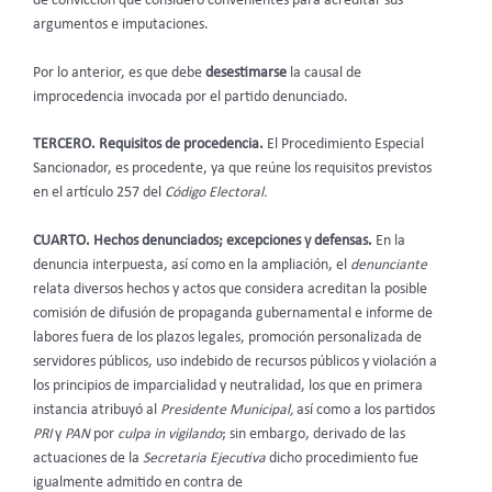
de convicción que consideró convenientes para acreditar sus
argumentos e imputaciones.
Por lo anterior, es que debe
desestimarse
la causal de
improcedencia invocada por el partido denunciado.
TERCERO. Requisitos de procedencia.
El Procedimiento Especial
Sancionador, es procedente, ya que reúne los requisitos previstos
en el artículo 257 del
Código Electoral.
CUARTO. Hechos denunciados; excepciones y defensas.
En la
denuncia interpuesta, así como en la ampliación, el
denunciante
relata diversos hechos y actos que considera acreditan la posible
comisión de difusión de propaganda gubernamental e informe de
labores fuera de los plazos legales, promoción personalizada de
servidores públicos, uso indebido de recursos públicos y violación a
los principios de imparcialidad y neutralidad, los que en primera
instancia atribuyó al
Presidente Municipal,
así como a los partidos
PRI
y
PAN
por
culpa in vigilando
; sin embargo, derivado de las
actuaciones de la
Secretaria Ejecutiva
dicho procedimiento fue
igualmente admitido en contra de