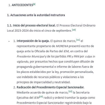
[9]
ANTECEDENTES
1. Actuaciones ante la autoridad instructora
1.1. Inicio del proceso electoral local.
El Proceso Electoral Ordinario
[10]
Local 2023-2024 dio inicio el cinco de septiembre.
[11]
Interposición de la queja.
El quince de marzo,
el
representante propietario de
MORENA
presentó escrito de
queja ante la Oficialía de Partes del
IEM
, en contra del
Presidente Municipal
y de los partidos
PRI y PAN
por
culpa in
vigilando
, por presuntos hechos que constituyen difusión de
propaganda gubernamental e informe de labores fuera de
los plazos establecidos por la ley, promoción personalizada,
uso indebido de recursos públicos y violaciones a los
principios de imparcialidad y neutralidad.
Radicación del Procedimiento Especial Sancionador.
[12]
Mediante acuerdo de quince de marzo,
la Secretaria
[13]
Ejecutiva del
IEM
radicó y ordenó tramitar la queja como
Procedimiento Especial Sancionador registrándolo bajo la