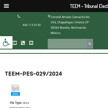
Ir
TEEM - Tribunal Elec
al
contenido
Navegación
Coronel Amado Camacho No.
de
294, Chapultepec Oriente CP.
entradas
443 113 0130
58260 Morelia, Michoacán,
México.
Abrir barra de herramientas
TEEM-PES-029/2024
File Type:
docx