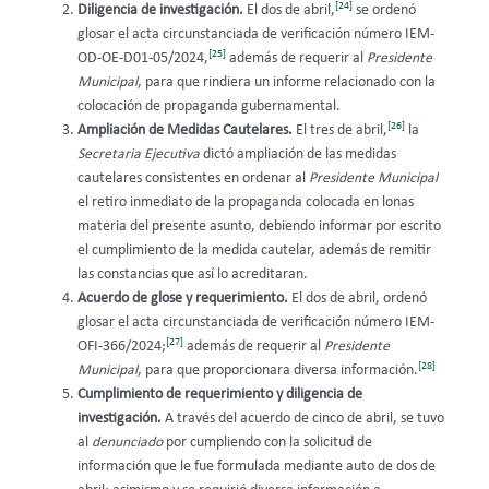
[24]
Diligencia de investigación.
El dos de abril,
se ordenó
glosar el acta circunstanciada de verificación número IEM-
[25]
OD-OE-D01-05/2024,
además de requerir al
Presidente
Municipal
, para que rindiera un informe relacionado con la
colocación de propaganda gubernamental.
[26]
Ampliación de Medidas Cautelares.
El tres de abril,
la
Secretaria Ejecutiva
dictó ampliación de las medidas
cautelares consistentes en ordenar al
Presidente Municipal
el retiro inmediato de la propaganda colocada en lonas
materia del presente asunto, debiendo informar por escrito
el cumplimiento de la medida cautelar, además de remitir
las constancias que así lo acreditaran.
Acuerdo de glose y requerimiento.
El dos de abril, ordenó
glosar el acta circunstanciada de verificación número IEM-
[27]
OFI-366/2024;
además de requerir al
Presidente
[28]
Municipal
, para que proporcionara diversa información.
Cumplimiento de requerimiento y diligencia de
investigación.
A través del acuerdo de cinco de abril, se tuvo
al
denunciado
por cumpliendo con la solicitud de
información que le fue formulada mediante auto de dos de