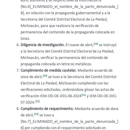
abril; asimismo y se requirió diversa información a
[No.6]_ELIMINADO_el_nombre_de_la_parte_denunciada_[
8], en relación con la propaganda gubernamental y a la
Secretaria del Comité Distrital Electoral de La Piedad,
Michoacán, para que realizara la verificación de
permanencia del contenido de la propaganda colocada en
lonas.
[29]
Diligencia de investigación.
El nueve de abril,
se instruyó
a la Secretaria del Comité Distrital Electoral de La Piedad,
Michoacán, verificar la permanencia del contenido de
propaganda colocada en letreros metálicos.
Cumplimiento de medida cautelar.
Mediante acuerdo de
[30]
once de abril,
se tuvo a la Secretaria del Comité Distrital
Electoral de La Piedad, Michoacán cumpliendo con las
verificaciones solicitadas, ordenándose glosar las actas de
[31]
verificación IEM-OD-OE-D01-06-2024
y IEM-OD-OE-D01-
[32]
07-2024.
Cumplimiento de requerimiento.
Mediante acuerdo de doce
[33]
de abril,
se tuvo a
[No.7]_ELIMINADO_el_nombre_de_la_parte_denunciada_[
8] por cumpliendo con el requerimiento solicitado en