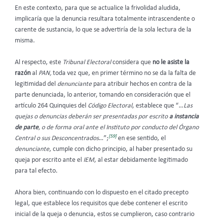
En este contexto, para que se actualice la frivolidad aludida,
implicaría que la denuncia resultara totalmente intrascendente o
carente de sustancia, lo que se advertiría de la sola lectura de la
misma.
Al respecto, este
Tribunal Electoral
considera que
no le asiste la
razón
al
PAN,
toda vez que, en primer término no se da la falta de
legitimidad del
denunciante
para atribuir hechos en contra de la
parte denunciada, lo anterior, tomando en consideración que el
artículo 264 Quinquies del
Código Electoral
, establece que “…
Las
quejas o denuncias deberán ser presentadas por escrito
a instancia
de parte
, o de forma oral ante el Instituto por conducto del Órgano
[59]
Central o sus Desconcentrados
…”;
en ese sentido, el
denunciante
, cumple con dicho principio, al haber presentado su
queja por escrito ante el
IEM
, al estar debidamente legitimado
para tal efecto.
Ahora bien, continuando con lo dispuesto en el citado precepto
legal, que establece los requisitos que debe contener el escrito
inicial de la queja o denuncia, estos se cumplieron, caso contrario