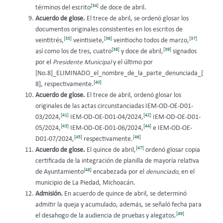
[34]
términos del escrito
de doce de abril.
Acuerdo de glose.
El trece de abril, se ordenó glosar los
documentos originales consistentes en los escritos de
[35]
[36]
[37]
veintitrés,
veintisiete,
veintiocho todos de marzo,
[38]
[39]
así como los de tres, cuatro
y doce de abril,
signados
por el
Presidente Municipal
y el último por
[No.8]_ELIMINADO_el_nombre_de_la_parte_denunciada_[
[40]
8], respectivamente.
Acuerdo de glose.
El trece de abril, ordenó glosar los
originales de las actas circunstanciadas IEM-OD-OE-D01-
[41]
[42]
03/2024,
IEM-OD-OE-D01-04/2024,
IEM-OD-OE-D01-
[43]
[44]
05/2024,
IEM-OD-OE-D01-06/2024,
e IEM-OD-OE-
[45]
[46]
D01-07/2024,
respectivamente.
[47]
Acuerdo de glose.
El quince de abril,
ordenó glosar copia
certificada de la integración de planilla de mayoría relativa
[48]
de Ayuntamiento
encabezada por el
denunciado,
en el
municipio de La Piedad, Michoacán.
Admisión.
En acuerdo de quince de abril, se determinó
admitir la queja y acumulado, además, se señaló fecha para
[49]
el desahogo de la audiencia de pruebas y alegatos.