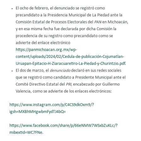
El ocho de febrero, el denunciado se registró como
precandidato a la Presidencia Municipal de La Piedad ante la
Comisión Estatal de Procesos Electorales del
PAN
en Michoacán,
y en esa misma fecha fue declarada por dicha Comisión la
procedencia de su registro como precandidato como se
advierte del enlace electrónico
https://panmichoacan.org.mx/wp-
content/uploads/2024/02/Cedula-de-publicación-Cojumatlan-
Uruapan-Epitacio-H-Ziaracuaretiro-La-Piedad-y-Churintzio.pdf
.
El dos de marzo, el
denunciado
declaró en sus redes sociales
que se registró como candidato a Presidente Municipal ante el
Comité Directivo Estatal del
PRI,
encabezado por Guillermo
Valencia, como se advierte de los enlaces electrónicos:
https://www.instagram.com/p/C4CS9dkOxm9/?
igsh=MXBhMHgwbmFydTJ4bQ=
https://www.facebook.com/share/p/66eNMW7WSxbZuKLc/?
mibextid=WC7FNe
.