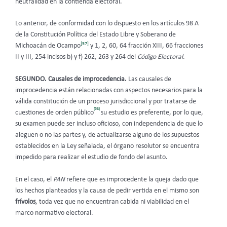
neutralidad en la contienda electoral.
Lo anterior, de conformidad con lo dispuesto en los artículos 98 A
de la Constitución Política del Estado Libre y Soberano de
[57]
Michoacán de Ocampo
y 1, 2, 60, 64 fracción XIII, 66 fracciones
II y III, 254 incisos b) y f) 262, 263 y 264 del
Código Electoral
.
SEGUNDO. Causales de improcedencia.
Las causales de
improcedencia están relacionadas con aspectos necesarios para la
válida constitución de un proceso jurisdiccional y por tratarse de
[58]
cuestiones de orden público
su estudio es preferente, por lo que,
su examen puede ser incluso oficioso, con independencia de que lo
aleguen o no las partes y, de actualizarse alguno de los supuestos
establecidos en la Ley señalada, el órgano resolutor se encuentra
impedido para realizar el estudio de fondo del asunto.
En el caso, el
PAN
refiere que es improcedente la queja dado que
los hechos planteados y la causa de pedir vertida en el mismo son
frívolos
, toda vez que no encuentran cabida ni viabilidad en el
marco normativo electoral.