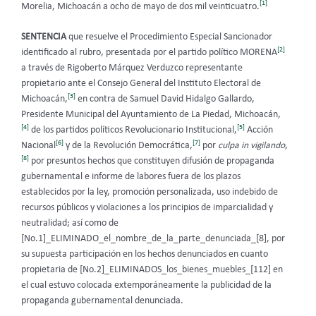
[1]
Morelia, Michoacán a ocho de mayo de dos mil veinticuatro.
SENTENCIA
que resuelve el Procedimiento Especial Sancionador
[2]
identificado al rubro, presentada por el partido político MORENA
a través de Rigoberto Márquez Verduzco representante
propietario ante el Consejo General del Instituto Electoral de
[3]
Michoacán,
en contra de Samuel David Hidalgo Gallardo,
Presidente Municipal del Ayuntamiento de La Piedad, Michoacán,
[4]
[5]
de los partidos políticos Revolucionario Institucional,
Acción
[6]
[7]
Nacional
y de la Revolución Democrática,
por
culpa in vigilando
,
[8]
por presuntos hechos que constituyen difusión de propaganda
gubernamental e informe de labores fuera de los plazos
establecidos por la ley, promoción personalizada, uso indebido de
recursos públicos y violaciones a los principios de imparcialidad y
neutralidad; así como de
[No.1]_ELIMINADO_el_nombre_de_la_parte_denunciada_[8], por
su supuesta participación en los hechos denunciados en cuanto
propietaria de [No.2]_ELIMINADOS_los_bienes_muebles_[112] en
el cual estuvo colocada extemporáneamente la publicidad de la
propaganda gubernamental denunciada.