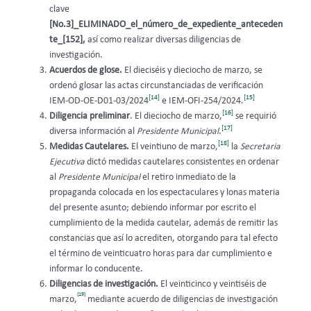
clave
[No.3]_ELIMINADO_el_número_de_expediente_anteceden
te_[152],
así como realizar diversas diligencias de
investigación.
Acuerdos de glose.
El dieciséis y dieciocho de marzo, se
ordenó glosar las actas circunstanciadas de verificación
[14]
[15]
IEM-OD-OE-D01-03/2024
e IEM-OFI-254/2024.
[16]
Diligencia preliminar
. El dieciocho de marzo,
se requirió
[17]
diversa información al
Presidente Municipal
.
[18]
Medidas Cautelares.
El veintiuno de marzo,
la
Secretaria
Ejecutiva
dictó medidas cautelares consistentes en ordenar
al
Presidente Municipal
el retiro inmediato de la
propaganda colocada en los espectaculares y lonas materia
del presente asunto; debiendo informar por escrito el
cumplimiento de la medida cautelar, además de remitir las
constancias que así lo acrediten, otorgando para tal efecto
el término de veinticuatro horas para dar cumplimiento e
informar lo conducente.
Diligencias de investigación.
El veinticinco y veintiséis de
[19]
marzo,
mediante acuerdo de diligencias de investigación