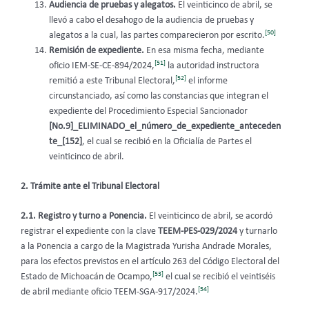
Audiencia de pruebas y alegatos.
El veinticinco de abril, se
llevó a cabo el desahogo de la audiencia de pruebas y
[50]
alegatos a la cual, las partes comparecieron por escrito.
Remisión de expediente.
En esa misma fecha, mediante
[51]
oficio IEM-SE-CE-894/2024,
la autoridad instructora
[52]
remitió a este Tribunal Electoral,
el informe
circunstanciado, así como las constancias que integran el
expediente del Procedimiento Especial Sancionador
[No.9]_ELIMINADO_el_número_de_expediente_anteceden
te_[152]
,
el cual se recibió en la Oficialía de Partes el
veinticinco de abril.
2. Trámite ante el Tribunal Electoral
2.1. Registro y turno a Ponencia.
El veinticinco de abril, se acordó
registrar el expediente con la clave
TEEM-PES-029/2024
y turnarlo
a la Ponencia a cargo de la Magistrada Yurisha Andrade Morales,
para los efectos previstos en el artículo 263 del Código Electoral del
[53]
Estado de Michoacán de Ocampo,
el cual se recibió el veintiséis
[54]
de abril mediante oficio TEEM-SGA-917/2024.