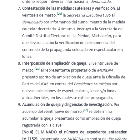
ordenó requerir diversa información al
denunciado.
Contestación de las medidas cautelares y verificación
. El
[20]
veintiséis de marzo,
la
Secretaria Ejecutiva
tuvo al
denunciado
por informando del cumplimiento de la medida
cautelar decretada. Asimismo, instruyó a la Secretaria del
Comité Distrital Electoral de La Piedad, Michoacán, para
que llevara a cabo la verificación de permanencia del
contenido de la propaganda colocada en espectaculares y
lonas.
Interposición de ampliación de queja.
El veintinueve de
[21]
marzo,
el representante propietario de
MORENA
presentó escrito de ampliación de queja ante la Oficialía de
Partes del
IEM
, en contra del
Presidente Municipal
por
nuevas ubicaciones de espectaculares, lonas y/o lonas
autoadheribles, en los cuales se exhibe propaganda.
Acumulación de queja y diligencias de investigación.
Por
[22]
acuerdo del veintinueve de marzo,
se determinó
acumular la queja presentada como ampliación de queja
registrada con la clave
[No.4]_ELIMINADO_el_número_de_expediente_anteceden
te_[152],
presentada por
MORENA
en contra del
Presidente