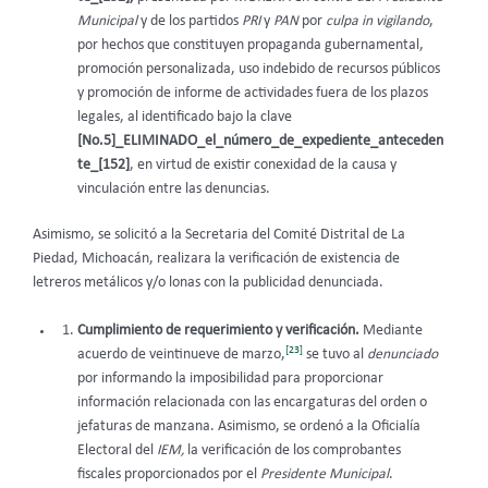
Municipal
y de los partidos
PRI
y
PAN
por
culpa in vigilando
,
por hechos que constituyen propaganda gubernamental,
promoción personalizada, uso indebido de recursos públicos
y promoción de informe de actividades fuera de los plazos
legales, al identificado bajo la clave
[No.5]_ELIMINADO_el_número_de_expediente_anteceden
te_[152]
, en virtud de existir conexidad de la causa y
vinculación entre las denuncias.
Asimismo, se solicitó a la Secretaria del Comité Distrital de La
Piedad, Michoacán, realizara la verificación de existencia de
letreros metálicos y/o lonas con la publicidad denunciada.
Cumplimiento de requerimiento y verificación.
Mediante
[23]
acuerdo de
veintinueve de marzo,
se tuvo al
denunciado
por informando la imposibilidad para proporcionar
información relacionada con las encargaturas del orden o
jefaturas de manzana. Asimismo, se ordenó a la Oficialía
Electoral del
IEM,
la verificación de los comprobantes
fiscales proporcionados por el
Presidente Municipal
.