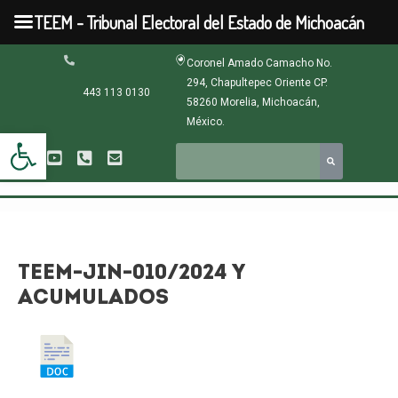
Ir
TEEM - Tribunal Electoral del Estado de Michoacán
al
contenido
Navegación
Coronel Amado Camacho No.
de
294, Chapultepec Oriente CP.
entradas
443 113 0130
58260 Morelia, Michoacán,
México.
Abrir barra de herramientas
TEEM-JIN-010/2024 Y
ACUMULADOS