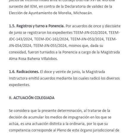
juicios de inconformidad ante el Consejo Distrital XVI de Morelia
suroeste del IEM, en contra de la Declaratoria de validez de la
Elección de Ayuntamiento de Morelia, Michoacán
.
1.5. Registros y turno a Ponencia.
Por acuerdos de once y diecisiete
de junio se registraron los expedientes TEEM-JIN-010/2024, TEEM-
JDC-143/2024, TEEM-JDC-162/2024, TEEM-JIN-053/2024, TEEM-
JIN-054/2024, TEEM-JIN-055/2024, mismos que, dada su
conexidad, fueron turnados a la Ponencia a cargo de la Magistrada
Alma Rosa Bahena Villalobos.
1.6. Radicaciones.
El doce y veinte de junio, la Magistrada
Instructora emitió acuerdos mediante los cuales radicó los diversos
expedientes.
II. ACTUACIÓN COLEGIADA
Se considera que la presente determinación, al tratarse de la
decisión de acumular los medios de impugnación en los que se
actúa, es una actuación distinta a la ordinaria, por lo que su
competencia corresponde al Pleno de este órgano jurisdiccional de