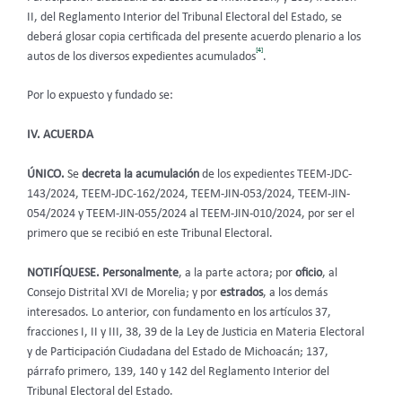
II, del Reglamento Interior del Tribunal Electoral del Estado, se
deberá glosar copia certificada del presente acuerdo plenario a los
[4]
autos de los diversos expedientes acumulados
.
Por lo expuesto y fundado se:
IV. ACUERDA
ÚNICO.
Se
decreta la acumulación
de los expedientes TEEM-JDC-
143/2024, TEEM-JDC-162/2024, TEEM-JIN-053/2024, TEEM-JIN-
054/2024 y TEEM-JIN-055/2024 al TEEM-JIN-010/2024, por ser el
primero que se recibió en este Tribunal Electoral.
NOTIFÍQUESE. Personalmente
,
a la parte actora;
por
oficio
, al
Consejo Distrital XVI de Morelia;
y por
estrados
,
a los demás
interesados. Lo anterior,
con fundamento en los artículos 37,
fracciones I, II y III, 38, 39 de la Ley de Justicia en Materia Electoral
y de Participación Ciudadana del Estado de Michoacán; 137,
párrafo primero, 139, 140 y 142 del Reglamento Interior del
Tribunal Electoral del Estado.