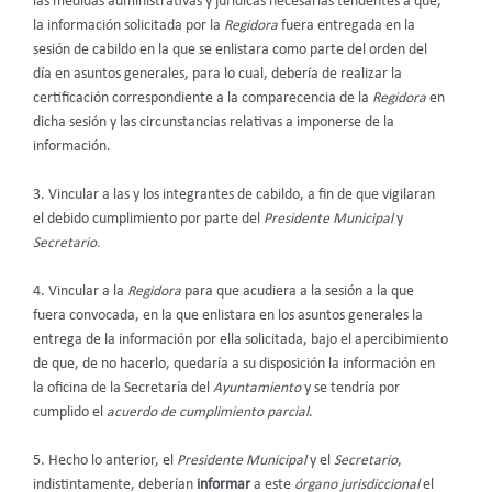
las medidas administrativas y jurídicas necesarias tendentes a que,
la información solicitada por la
Regidora
fuera entregada en la
sesión de cabildo en la que se enlistara como parte del orden del
día en asuntos generales, para lo cual, debería de realizar la
certificación correspondiente a la comparecencia de la
Regidora
en
dicha sesión y las circunstancias relativas a imponerse de la
información.
3. Vincular a las y los integrantes de cabildo, a fin de que vigilaran
el debido cumplimiento por parte del
Presidente Municipal
y
Secretario.
4. Vincular a la
Regidora
para que acudiera a la sesión a la que
fuera convocada, en la que enlistara en los asuntos generales la
entrega de la información por ella solicitada, bajo el apercibimiento
de que, de no hacerlo, quedaría a su disposición la información en
la oficina de la Secretaría
del
Ayuntamiento
y se tendría por
cumplido el
acuerdo de cumplimiento parcial
.
5. Hecho lo anterior, el
Presidente Municipal
y el
Secretario
,
indistintamente, deberían
informar
a este
órgano jurisdiccional
el