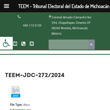
Ir
TEEM - Tribunal Electoral del Estado de Michoacán
al
contenido
Navegación
Coronel Amado Camacho No.
de
294, Chapultepec Oriente CP.
entradas
443 113 0130
58260 Morelia, Michoacán,
México.
Abrir barra de herramientas
TEEM-JDC-272/2024
File Type:
docx