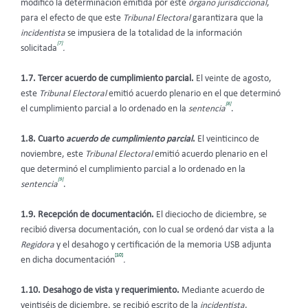
modificó la determinación emitida por este
órgano jurisdiccional
,
para el efecto de que este
Tribunal Electoral
garantizara que la
incidentista
se impusiera de la totalidad de la información
[7]
solicitada
.
1.7. Tercer acuerdo de cumplimiento parcial.
El veinte de agosto,
este
Tribunal Electoral
emitió acuerdo plenario en el que determinó
[8]
el cumplimiento parcial a lo ordenado en la
sentencia
.
1.8. Cuarto
acuerdo de cumplimiento parcial
.
El veinticinco de
noviembre, este
Tribunal Electoral
emitió acuerdo plenario en el
que determinó el cumplimiento parcial a lo ordenado en la
[9]
sentencia
.
1.9.
Recepción de documentación.
El dieciocho de diciembre, se
recibió diversa documentación, con lo cual se ordenó dar vista a la
Regidora
y el desahogo y certificación de la memoria USB adjunta
[10]
en dicha documentación
.
1.10.
Desahogo de vista y requerimiento.
Mediante acuerdo de
veintiséis de diciembre, se recibió escrito de la
incidentista
,