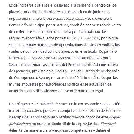
Es de indicarse que ante el desacato a la sentencia dentro de los
plazos otorgados mediante resolución de cinco de junio se le
impuso una multa a la
autoridad
responsable
y se dio vista a la
Contraloría Municipal por su actuar; también por acuerdo de veinte
de noviembre se le impuso una multa por incumplir con los
requerimientos efectuados por este
Tribunal
Electoral
, por lo que
se le han impuesto medios de apremio, consistentes en multas, las
cuales de conformidad con lo dispuesto en el artículo 45, párrafo
tercero de la
Ley
de
Justicia
Electoral
se harán efectivas por la
Secretaría de Finanzas a través del Procedimiento Administrativo
de Ejecución, previsto en el Código Fiscal del Estado de Michoacán
de Ocampo que dispone, en su artículo 20 último párrafo, que las
multas impuestas por autoridades no fiscales se actualizan de
acuerdo con las disposiciones de ese ordenamiento legal.
De ahí que a este
Tribunal
Electoral
no le corresponde su ejecución
material y coactiva, pues esta compete a la Secretaría de Finanzas
y escapa de las obligaciones y atribuciones de cobro de este
órgano
jurisdiccional,
ya que el artículo 45 de la
Ley
de
Justicia
Electoral
delimita de manera clara y expresa competencias y define el