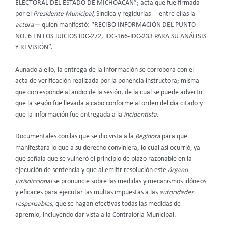
ELECTORAL DEL ESTADO DE MICHOACÁN”; acta que fue firmada
por el
Presidente Municipal,
Síndica y regidurías
—entre ellas la
actora—
quien manifestó: “RECIBO INFORMACIÓN DEL PUNTO
NO. 6 EN LOS JUICIOS JDC-272, JDC-166-JDC-233 PARA SU ANÁLISIS
Y REVISIÓN”.
Aunado a ello, la entrega de la información se corrobora con el
acta de verificación realizada por la ponencia instructora; misma
que corresponde al audio de la sesión, de la cual se puede advertir
que la sesión fue llevada a cabo conforme al orden del día citado y
que la información fue entregada a la
incidentista.
Documentales con las que se dio vista a la
Regidora
para que
manifestara lo que a su derecho conviniera, lo cual así ocurrió, ya
que señala que se vulneró el principio de plazo razonable en la
ejecución de sentencia y que al emitir resolución este
órgano
jurisdiccional
se pronuncie sobre las medidas y mecanismos idóneos
y eficaces para ejecutar las multas impuestas a las
autoridades
responsables
, que se hagan efectivas todas las medidas de
apremio, incluyendo dar vista a la Contraloría Municipal.