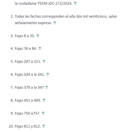
la ciudadanía TEEM-JDC-272/2024.
↑
Todas las fechas corresponden al año dos mil veinticinco, salvo
señalamiento expreso.
↑
Fojas 8 a 20.
↑
Fojas 76 a 84.
↑
Fojas 207 a 221.
↑
Fojas 334 a la 341.
↑
Fojas 379 a la 397
↑
Fojas 451 a 469.
↑
Fojas 750 a757.
↑
Fojas 811 y 812.
↑