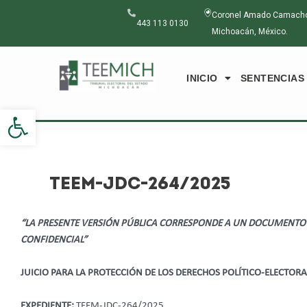
Ir
Navegación
Coronel Amado Camacho N
al
de
443 113 0130
Michoacán, México.
contenido
entradas
INICIO
SENTENCIAS
Abrir barra de herramientas
TEEM-JDC-264/2025
“LA PRESENTE VERSIÓN PÚBLICA CORRESPONDE A UN DOCUMENTO
CONFIDENCIAL”
JUICIO PARA LA PROTECCIÓN DE LOS DERECHOS POLÍTICO-ELECTOR
EXPEDIENTE:
TEEM-JDC-264/2025