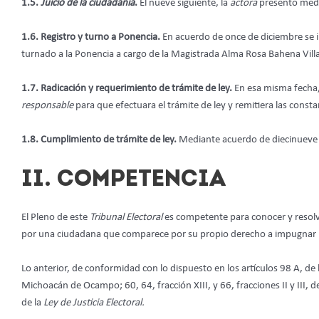
1.5.
Juicio de la ciudadanía
.
El nueve siguiente, la
actora
presentó med
1.6. Registro y turno a Ponencia.
En acuerdo de once de diciembre se
turnado a la Ponencia a cargo de la Magistrada Alma Rosa Bahena Vill
1.7. Radicación y requerimiento de trámite de ley.
En esa misma fecha,
responsable
para que efectuara el trámite de ley y remitiera las const
1.8. Cumplimiento de trámite de ley.
Mediante acuerdo de diecinueve d
II. COMPETENCIA
El Pleno de este
Tribunal Electoral
es competente para conocer y resol
por una ciudadana que comparece por su propio derecho a impugnar
Lo anterior, de conformidad con lo dispuesto en los artículos 98 A, de 
Michoacán de Ocampo; 60, 64, fracción XIII, y 66, fracciones II y III, d
de la
Ley de Justicia Electoral.