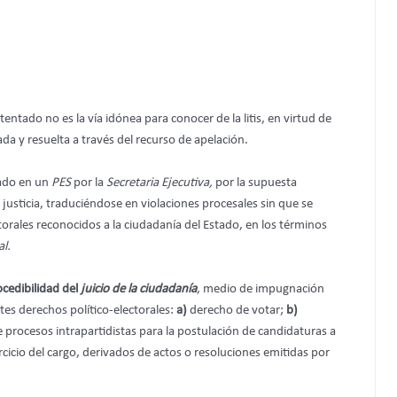
entado no es la vía idónea para conocer de la litis, en virtud de
a y resuelta a través del recurso de apelación.
tado en un
PES
por la
Secretaria Ejecutiva,
por la supuesta
 justicia, traduciéndose en violaciones procesales sin que se
torales reconocidos a la ciudadanía del Estado, en los términos
al.
ocedibilidad del
juicio de la ciudadanía
, medio de impugnación
ntes derechos político-electorales:
a)
derecho de votar;
b)
procesos intrapartidistas para la postulación de candidaturas a
rcicio del cargo, derivados de actos o resoluciones emitidas por