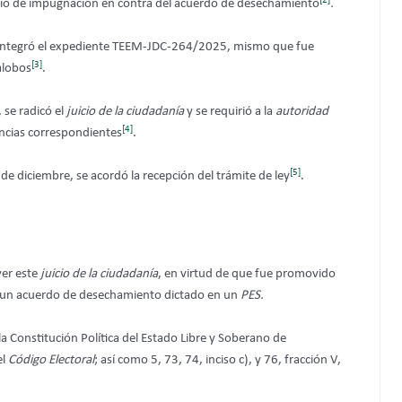
[2]
io de impugnación en contra del acuerdo de desechamiento
.
 integró el expediente TEEM-JDC-264/2025, mismo que fue
[3]
alobos
.
 se radicó el
juicio de la ciudadanía
y se requirió a la
autoridad
[4]
ancias correspondientes
.
[5]
e diciembre, se acordó la recepción del trámite de ley
.
ver este
juicio de la ciudadanía
, en virtud de que fue promovido
 un acuerdo de desechamiento dictado en un
PES.
la Constitución Política del Estado Libre y Soberano de
el
Código Electoral
; así como 5, 73, 74, inciso c), y 76, fracción V,