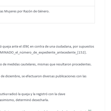
a las Mujeres por Razón de Género.
ó queja ante el
IEM
, en contra de una ciudadana, por supuestos
2]_ELIMINADO_el_número_de_expediente_antecedente_[152].
do de medidas cautelares, mismas que resultaron procedentes.
 de diciembre, se efectuaron diversas publicaciones con las
cutiva
radicó la queja y la registró con la clave
simismo, determinó desecharla.