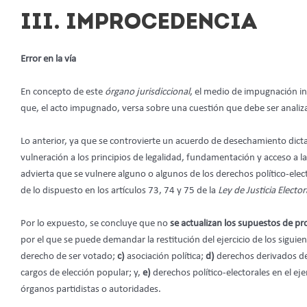
III. IMPROCEDENCIA
Error en la vía
En concepto de este
órgano jurisdiccional
, el medio de impugnación int
que, el acto impugnado, versa sobre una cuestión que debe ser analizad
Lo anterior, ya que se controvierte un acuerdo de desechamiento dic
vulneración a los principios de legalidad, fundamentación y acceso a la
advierta que se vulnere alguno o algunos de los derechos político-elec
de lo dispuesto en los artículos 73, 74 y 75 de la
Ley de Justicia Elector
Por lo expuesto, se concluye que no
se actualizan los supuestos de pr
por el que se puede demandar la restitución del ejercicio de los siguie
derecho de ser votado;
c)
asociación política;
d)
derechos derivados de 
cargos de elección popular; y,
e)
derechos político-electorales en el eje
órganos partidistas o autoridades.