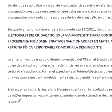
De ahí, que se actualice la causal de improcedencia prevista en el artícul
impugnado constituye una cuestión que debe ser analizada y resuelta a
impugnación planteada por la
actora
se deriva de lo resuelto en un a
Sin que lo anterior, contravenga la Jurisprudencia 13/2021, de rubro:
ELECTORALES DEL CIUDADANO. ES LA VÍA PROCEDENTE PARA CONT
PROCEDIMIENTOS ADMINISTRATIVOS SANCIONADORES EN MATERIA 
PERSONA FÍSICA RESPONSABLE COMO POR LA DENUNCIANTE
.
Lo anterior, ya que el propio diseño normativo del
PES
en el Estado de
quien deberá admitir o desechar la denuncia, en su caso, emplazar a la
celebrada la audiencia, turnar el expediente al
Tribunal Electoral,
quien
una vez que se encuentre debidamente integrado emitir la sentencia q
Esto es, en principio la
Secretaria Ejecutiva
cuenta con la facultad de p
de
PES
es imprecisa, vaga o genérica, asimismo podrá desechar de pla
[7]
la queja
.