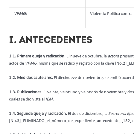
VPMG:
Violencia Política contr
I. ANTECEDENTES
1.1. Primera queja y radicación.
El nueve de octubre, la
actora
present
actos de
VPMG
, misma que se radicó y registró con la clave [No.
1.2. Medidas cautelares.
El diecinueve de noviembre, se emitió acuer
1.3. Publicaciones
.
El veinte, veintiuno y veintidós de noviembre y dos
cuales se dio vista al
IEM.
1.4. Segunda queja y radicación.
El dos de diciembre, la
Secretaria Eje
[No.3]_ELIMINADO_el_número_de_expediente_antecedente_[152]; a