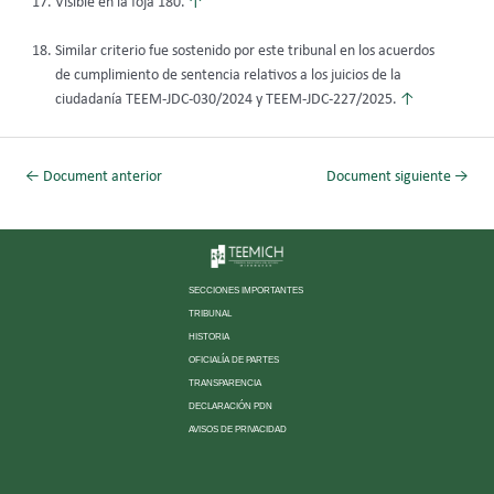
Visible en la foja 180.
↑
Similar criterio fue sostenido por este tribunal en los acuerdos
de cumplimiento de sentencia relativos a los juicios de la
ciudadanía TEEM-JDC-030/2024 y TEEM-JDC-227/2025.
↑
←
Document anterior
Document siguiente
→
SECCIONES IMPORTANTES
TRIBUNAL
HISTORIA
OFICIALÍA DE PARTES
TRANSPARENCIA
DECLARACIÓN PDN
AVISOS DE PRIVACIDAD