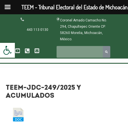
Ir
TEEM - Tribunal Electoral del Estado de Michoacán
al
contenido
Navegación
Coronel Amado Camacho No.
de
294, Chapultepec Oriente CP.
entradas
443 113 0130
58260 Morelia, Michoacán,
México.
Abrir barra de herramientas
TEEM-JDC-249/2025 Y
ACUMULADOS