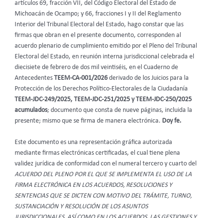
artículos 69, fracción VII, del Código Electoral del Estado de
Michoacán de Ocampo; y 66, fracciones I y II del Reglamento
Interior del Tribunal Electoral del Estado, hago constar que las
firmas que obran en el presente documento, corresponden al
acuerdo plenario de cumplimiento emitido por el Pleno del Tribunal
Electoral del Estado, en reunión interna jurisdiccional celebrada el
diecisiete de febrero de dos mil veintiséis, en el Cuaderno de
Antecedentes
TEEM-CA-001/2026
derivado de los Juicios para la
Protección de los Derechos Político-Electorales de la Ciudadanía
TEEM-JDC-249/2025, TEEM-JDC-251/2025 y TEEM-JDC-250/2025
acumulados
; documento
que consta de nueve páginas, incluida la
presente; mismo que se firma de manera electrónica.
Doy fe.
Este documento es una representación gráfica autorizada
mediante firmas electrónicas certificadas, el cual tiene plena
validez jurídica de conformidad con el numeral tercero y cuarto del
ACUERDO DEL PLENO POR EL QUE SE IMPLEMENTA EL USO DE LA
FIRMA ELECTRÓNICA EN LOS ACUERDOS, RESOLUCIONES Y
SENTENCIAS QUE SE DICTEN CON MOTIVO DEL TRÁMITE, TURNO,
SUSTANCIACIÓN Y RESOLUCIÓN DE LOS ASUNTOS
JURISDICCIONALES, ASÍ COMO EN LOS ACUERDOS, LAS GESTIONES Y