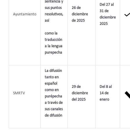
sentencia y
Del 27 al
sus puntos
26 de
31 de
Ayuntamiento
resolutivos,
diciembre
diciembre
así
de 2025
2025
como la
traducción
a la lengua
purepecha
La difusión
tanto en
español
29 de
Del 8 al
como en
SMRTV
diciembre
14 de
purépecha
del 2025
enero
a través de
sus canales
de difusión