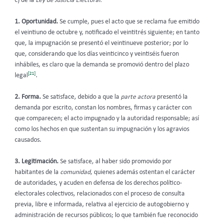
c) de la
Ley de Justicia Electoral.
1. Oportunidad.
Se cumple, pues el acto que se reclama fue emitido
el veintiuno de octubre y, notificado el veintitrés siguiente; en tanto
que, la impugnación se presentó el veintinueve posterior; por lo
que, considerando que los días veinticinco y veintiséis fueron
inhábiles, es claro que la demanda se promovió dentro del plazo
[21]
legal
.
2. Forma.
Se satisface, debido a que la
parte actora
presentó la
demanda
por escrito, constan los nombres, firmas y carácter con
que comparecen; el acto impugnado y la autoridad responsable; así
como los hechos en que sustentan su impugnación y los agravios
causados.
3. Legitimación.
Se satisface, al haber sido promovido por
habitantes de la
comunidad
, quienes además ostentan el carácter
de autoridades, y acuden en defensa de los derechos político-
electorales colectivos, relacionados con el proceso de consulta
previa, libre e informada, relativa al ejercicio de autogobierno y
administración de recursos públicos; lo que también fue reconocido