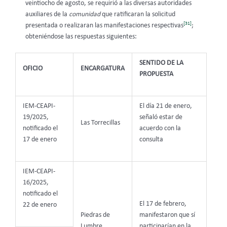
veintiocho de agosto, se requirió a las diversas autoridades
auxiliares de la
comunidad
que ratificaran la solicitud
[31]
presentada o realizaran las manifestaciones respectivas
;
obteniéndose las respuestas siguientes:
SENTIDO DE LA
OFICIO
ENCARGATURA
PROPUESTA
IEM-CEAPI-
El día 21 de enero,
19/2025,
señaló estar de
Las Torrecillas
notificado el
acuerdo con la
17 de enero
consulta
IEM-CEAPI-
16/2025,
notificado el
El 17 de febrero,
22 de enero
Piedras de
manifestaron que sí
Lumbre
participarían en la