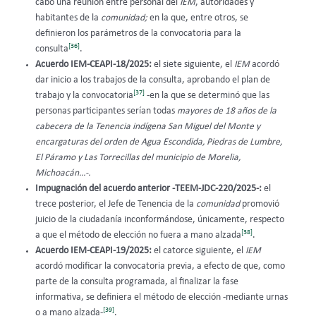
cabo una reunión entre personal del
IEM
, autoridades y
habitantes de la
comunidad;
en la que, entre otros, se
definieron los parámetros de la convocatoria para la
[36]
consulta
.
Acuerdo IEM-CEAPI-18/2025:
el siete siguiente, el
IEM
acordó
dar inicio a los trabajos de la consulta, aprobando el plan de
[37]
trabajo y la convocatoria
-en la que se determinó que las
personas participantes serían todas
mayores de 18 años de la
cabecera de la Tenencia indígena San Miguel del Monte y
encargaturas del orden de Agua Escondida, Piedras de Lumbre,
El Páramo y Las Torrecillas del municipio de Morelia,
Michoacán…-.
Impugnación del acuerdo anterior -TEEM-JDC-220/2025-:
el
trece posterior, el Jefe de Tenencia
de la
comunidad
promovió
juicio de la ciudadanía inconformándose, únicamente, respecto
[38]
a que el método de elección no fuera a mano alzada
.
Acuerdo IEM-CEAPI-19/2025:
el catorce siguiente, el
IEM
acordó modificar la convocatoria previa, a efecto de que, como
parte de la consulta programada, al finalizar la fase
informativa, se definiera el método de elección -mediante urnas
[39]
o a mano alzada-
.