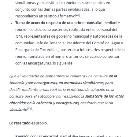
simultáneas y en asistir a las reuniones subsecuentes en
conjunto con las demás partes involucradas; a lo que
[43]
respondieron en sentido afirmativo
.
Toma de acuerdo respecto de una primer consulta:
mediante
reunión de dieciocho posterior, realizada entre personal del
IEM,
representantes de gobierno municipal y autoridades de la
comunidad -Jefe de Tenencia, Presidente del Comité del Agua y
Encargado de Torrecillas-, posterior a informarles respecto de la
reunión señalada en el número anterior, se acordó consensar
con las encargaturas, lo siguiente:
Que el veintiocho de septiembre se realizara una consulta
en la
tenencia y sus encargaturas, en asambleas simultáneas,
para
decidir mediante urnas cuál sería el método de votación en la
consulta para el autogobierno; realizando la
sumatoria de los votos
obtenidos en la cabecera y encargaturas,
resultado que sería
[44]
vinculante
.
Lo
resaltado
es propio.
Reunión con las encargaturas:
el diecinueve siguiente, se hizo