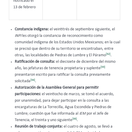
notificado el
13 de febrero
Constancia indígena:
el veintitrés de septiembre siguiente, el
INPI
les otorgó la constancia de reconocimiento como
comunidad indígena de los Estados Unidos Mexicanos; en la cual
se precisó que dentro de su territorio se encontraban, entre
[32]
otras, las localidades de Piedras de Lumbre y El Páramo
.
Ratificación de consulta:
el diecisiete de diciembre del mismo
[33]
año, las jefaturas de tenencia propietaria y suplente
presentaron escrito para ratificar la consulta previamente
[34]
solicitada
.
Autorización de la Asamblea General para permitir
participaciones:
el veintiocho de marzo, se tomó el acuerdo,
por unanimidad, para dejar participar en la consulta a las
encargaturas de La Torrecilla, Agua Escondida y Piedras de
Lumbre; cuestión que fue informada al
IEM
por el Jefe de
[35]
Tenencia
,
el treinta y uno siguiente
.
Reunión de trabajo conjunta:
el cuatro de agosto, se llevó a