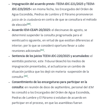
Impugnación del acuerdo previo -TEEM-JDC-221/2025 y TEEM-
JDC-223/2025-:
en misma fecha, los Encargados del Orden de
Agua Escondida, Piedras de Lumbre y El Páramo promovieron
juicio de la ciudadanía
en contra de que se consultara el método
[40]
de elección
.
Acuerdo IEM-CEAPI-20/2025:
el diecinueve de agosto, se
determinó suspender la consulta programada para el
veinticuatro siguiente, en virtud de que existían diferencias al
interior; por lo que se consideró oportuno llevar a cabo
[41]
reuniones adicionales
.
Sentencia de los juicios TEEM-JDC-220/2025 y acumulados:
el
veintidós posterior, este
Tribunal
desechó los medios de
impugnación presentados, al actualizarse un cambio de
situación jurídica que los dejó sin materia -suspensión de la
[42]
consulta-
.
Consentimiento de las encargaturas para participar en la
consulta:
en reunión de doce de septiembre, personal del
IEM
les consultó a los Encargados del Orden de Agua Escondida,
Piedras de Lumbre y El Páramo si estaban de acuerdo en
participar en el proceso, en que las asambleas fueran