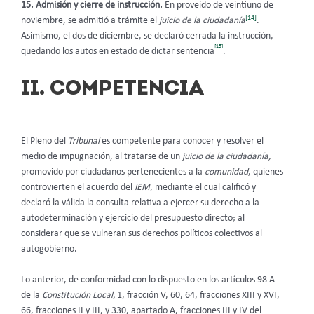
15. Admisión y cierre de instrucción.
En proveído de veintiuno de
[14]
noviembre, se admitió a trámite el
juicio de la ciudadanía
.
Asimismo, el dos de diciembre,
se declaró cerrada la instrucción,
[15]
quedando los autos en estado de dictar sentencia
.
II. COMPETENCIA
El Pleno del
Tribunal
es competente para conocer y resolver el
medio de impugnación, al tratarse de un
juicio de la ciudadanía,
promovido por ciudadanos pertenecientes a la
comunidad
, quienes
controvierten el acuerdo del
IEM
, mediante el cual calificó y
declaró la válida la consulta relativa a ejercer su derecho a la
autodeterminación y ejercicio del presupuesto directo; al
considerar que se vulneran sus derechos políticos colectivos al
autogobierno.
Lo anterior, de conformidad con lo dispuesto en los artículos 98 A
de la
Constitución Local,
1, fracción V, 60, 64, fracciones XIII y XVI,
66, fracciones II y III, y 330, apartado A, fracciones III y IV del