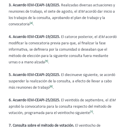
3. Acuerdo IEM-CEAPI-18/2025.
Realizadas diversas actuaciones y
reuniones de trabajo, el siete de agosto, el
IEM
acordó dar inicio a
los trabajos de la consulta, aprobando el plan de trabajo y la
[4]
convocatoria
.
4. Acuerdo IEM-CEAPI-19/2025.
El catorce posterior, el
IEM
acordó
modificar la convocatoria previa para que, al finalizar la fase
informativa, se definiera por la comunidad si deseaban que el
método de elección para la siguiente consulta fuera mediante
[5]
urnas o a mano alzada
.
5. Acuerdo IEM-CEAPI-20/2025.
El diecinueve siguiente, se acordó
suspender la realización de la consulta, a efecto de llevar a cabo
[6]
más reuniones de trabajo
.
6.
Acuerdo
IEM-CEAPI-25/2025.
El veintidós de septiembre, el
IEM
aprobó la convocatoria para la consulta respecto del método de
[7]
votación, programada para el veintiocho siguiente
.
7. Consulta sobre el método de votación.
El veintiocho de