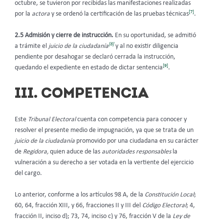
octubre, se tuvieron por recibidas las manifestaciones realizadas
[7]
por la
actora
y se ordenó la certificación de las pruebas técnicas
.
2.5 Admisión y cierre de instrucción.
En su oportunidad, se admitió
[8]
a trámite el
juicio de la ciudadanía
y al no existir diligencia
pendiente por desahogar se declaró cerrada la instrucción,
[9]
quedando el expediente en estado de dictar sentencia
.
III. COMPETENCIA
Este
Tribunal
Electoral
cuenta con competencia
para conocer y
resolver el presente medio de impugnación, ya que se trata de un
juicio de la ciudadanía
promovido por una ciudadana en su carácter
de
Regidora,
quien aduce de las
autoridades responsables
la
vulneración a su derecho a ser votada en la vertiente del ejercicio
del cargo.
Lo anterior, conforme a los artículos 98 A, de la
Constitución Local
;
60, 64, fracción XIII, y 66, fracciones II y III del
Código Electoral
; 4,
fracción II, inciso d); 73, 74, inciso c) y 76, fracción V de la
Ley de