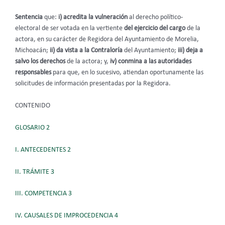
Sentencia
que:
i) acredita la vulneración
al derecho político-
electoral de ser votada en la vertiente
del ejercicio del cargo
de la
actora, en su carácter de Regidora del Ayuntamiento de Morelia,
Michoacán;
ii)
da vista a la Contraloría
del Ayuntamiento;
iii) deja a
salvo los derechos
de la actora; y,
iv) conmina a
las autoridades
responsables
para que, en lo sucesivo, atiendan oportunamente las
solicitudes de información presentadas por la Regidora.
CONTENIDO
GLOSARIO 2
I. ANTECEDENTES 2
II. TRÁMITE 3
III. COMPETENCIA 3
IV. CAUSALES DE IMPROCEDENCIA 4