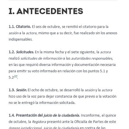
I. ANTECEDENTES
1.1. Citatorio.
El seis de octubre, se remitió el citatorio para la
sesión
a la
actora,
mismo que a su decir, fue realizado sin los anexos
indispensables
.
1.2.
Solicitudes
.
En la misma fecha y el siete siguiente, la
actora
realizó
solicitudes de información
a las
autoridades responsables,
en las que requirió diversa información y documentación necesaria
para emitir su voto informado en relación con los puntos 5.1 y
[2]
5.2
.
1.3.
Sesión.
El ocho de octubre, se desarrolló la
sesión
y la
actora
hizo uso de la voz para dejar constancia de que previo a la votación
no se le entregó la información solicitada.
1.4. Presentación del
juicio de la ciudadanía
.
Inconforme, el quince
de octubre, la
Regidora
presentó ante la Oficialía de Partes de este
órgano jurisdiccional
,
juicio de la ciudadanía
en contra de las