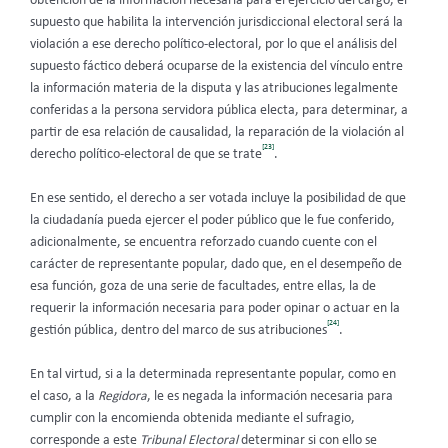
obtención de la información necesaria para el ejercicio del cargo, el
supuesto que habilita la intervención jurisdiccional electoral será la
violación a ese derecho político-electoral, por lo que el análisis del
supuesto fáctico deberá ocuparse de la existencia del vínculo entre
la información materia de la disputa y las atribuciones legalmente
conferidas a la persona servidora pública electa, para determinar, a
partir de esa relación de causalidad, la reparación de la violación al
[23]
derecho político-electoral de que se trate
.
En ese sentido, el derecho a ser votada incluye la posibilidad de que
la ciudadanía pueda ejercer el poder público que le fue conferido,
adicionalmente, se encuentra reforzado cuando cuente con el
carácter de representante popular, dado que, en el desempeño de
esa función, goza de una serie de facultades, entre ellas, la de
requerir la información necesaria para poder opinar o actuar en la
[24]
gestión pública, dentro del marco de sus atribuciones
.
En tal virtud, si a la determinada representante popular, como en
el caso, a la
Regidora
, le es negada la información necesaria para
cumplir con la encomienda obtenida mediante el sufragio,
corresponde a este
Tribunal
Electoral
determinar si con ello se