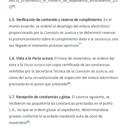
[No.3]_ELIMINADO_el_número_de_expediente_antecedente_[15
[6]
2]
.
1.5. Verificación de contenido y reserva de cumplimiento.
En el
mismo acuerdo, se ordenó el desahogo del enlace electrónico
proporcionado por la
Comisión de Justicia
y se determinó reservar
el pronunciamiento sobre el cumplimiento dado a la
sentencia,
una
[7]
vez llegado el momento procesal oportuno
.
1.6. Vista a la
Parte actora.
El trece de noviembre, se ordenó dar
vista a la
Parte actora
con copia certificada de las constancias
remitidas por la Secretaria Técnica de la
Comisión de Justicia,
así
como del acta circunstanciada de inspección del enlace electrónico
[8]
precisado en el punto que antecede
.
1.7. Recepción de constancias y glosa.
El catorce siguiente, se
recibieron vía paquetería las constancias precisadas en el punto
1.4., las que se ordenó glosar al expediente, determinándose
proveer conforme lo acordado mediante auto de once de
[9]
noviembre
.