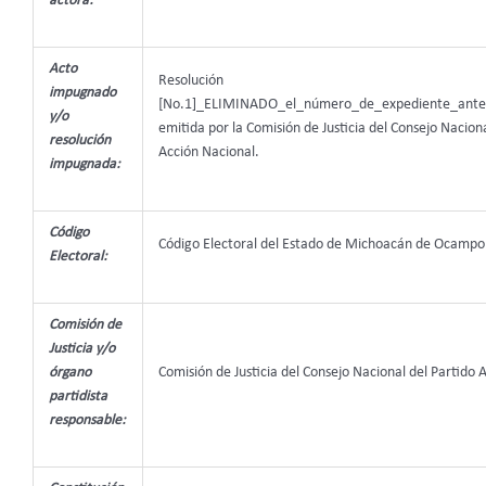
actora:
Acto
Resolución
impugnado
[No.1]_ELIMINADO_el_número_de_expediente_ante
y/o
emitida por la Comisión de Justicia del Consejo Naciona
resolución
Acción Nacional.
impugnada:
Código
Código Electoral del Estado de Michoacán de Ocampo
Electoral:
Comisión de
Justicia y/o
órgano
Comisión de Justicia del Consejo Nacional del Partido 
partidista
responsable: