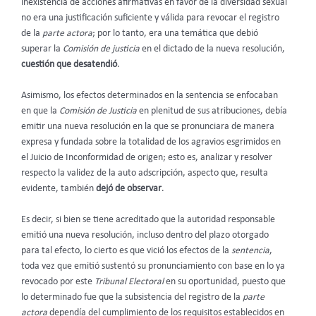
inexistencia de acciones afirmativas en favor de la diversidad sexual
no era una justificación suficiente y válida para revocar el registro
de la
parte actora
; por lo tanto, era una temática que debió
superar la
Comisión de justicia
en el dictado de la nueva resolución,
cuestión que desatendió
.
Asimismo, los efectos determinados en la sentencia se enfocaban
en que la
Comisión de Justicia
en plenitud de sus atribuciones, debía
emitir una nueva resolución en la que se pronunciara de manera
expresa y fundada sobre la totalidad de los agravios esgrimidos en
el Juicio de Inconformidad de origen; esto es, analizar y resolver
respecto la validez de la auto adscripción, aspecto que, resulta
evidente, también
dejó de observar
.
Es decir, si bien se tiene acreditado que la autoridad responsable
emitió una nueva resolución, incluso dentro del plazo otorgado
para tal efecto, lo cierto es que vició los efectos de la
sentencia
,
toda vez que emitió sustentó su pronunciamiento con base en lo ya
revocado por este
Tribunal Electoral
en su oportunidad, puesto que
lo determinado fue que la subsistencia del registro de la
parte
actora
dependía del cumplimiento de los requisitos establecidos en