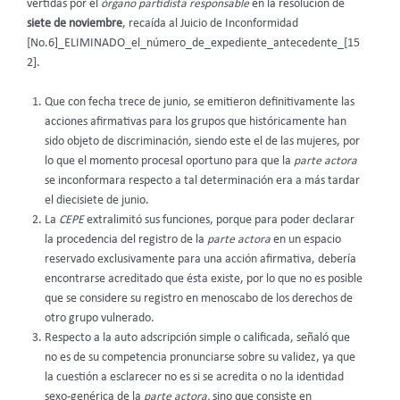
vertidas por el
órgano partidista responsable
en la resolución de
siete de noviembre
, recaída al Juicio de Inconformidad
[No.6]_ELIMINADO_el_número_de_expediente_antecedente_[15
2].
Que con fecha trece de junio, se emitieron definitivamente las
acciones afirmativas para los grupos que históricamente han
sido objeto de discriminación, siendo este el de las mujeres, por
lo que el momento procesal oportuno para que la
parte actora
se inconformara respecto a tal determinación era a más tardar
el diecisiete de junio.
La
CEPE
extralimitó sus funciones, porque para poder declarar
la procedencia del registro de la
parte actora
en un espacio
reservado exclusivamente para una acción afirmativa, debería
encontrarse acreditado que ésta existe, por lo que no es posible
que se considere su registro en menoscabo de los derechos de
otro grupo vulnerado.
Respecto a la auto adscripción simple o calificada, señaló que
no es de su competencia pronunciarse sobre su validez, ya que
la cuestión a esclarecer no es si se acredita o no la identidad
sexo-genérica de la
parte actora,
sino que consiste en