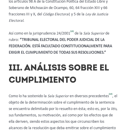
los artículos 98 A de la Constitución Política del Estado Libre y
Soberano de Michoacán de Ocampo, 60, 64 fracción XIII y 66
fracciones III y X, del
Código Electoral
; y 5 de la
Ley de Justicia
Electoral
.
[13]
Así como en la jurisprudencia 24/2001
de la
Sala Superior
de
rubro:
“TRIBUNAL ELECTORAL DEL PODER JUDICIAL DE LA
FEDERACIÓN. ESTÁ FACULTADO CONSTITUCIONALMENTE PARA
EXIGIR EL CUMPLIMIENTO DE TODAS SUS RESOLUCIONES.”
III. ANÁLISIS SOBRE EL
CUMPLIMIENTO
[14]
Como lo ha sostenido la
Sala Superior
en diversos precedentes
, el
objeto de la determinación sobre el cumplimiento de la sentencia
se encuentra delimitado por lo resuelto en ésta; esto es, por la
litis
,
sus fundamentos, su motivación, así como por los efectos que de
ella deriven, siendo estos aspectos los que circunscriben los
alcances de la resolución que deba emitirse sobre el cumplimiento