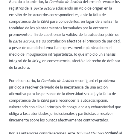
Aunado a lo anterior, la
Comisión de Justicia
determinó revocar los
registros de la
parte actora
aduciendo un vicio de origen en la
emisión de los acuerdos correspondientes, ante la falta de
competencia de la
CEPE
para concederlos, en lugar de analizar la
totalidad de los planteamientos formulados por la entonces
promovente a fin de cuestionar la validez de la autoadscripción de
la
parte actora,
o si su postulación afectaba el principio de paridad,
a pesar de que dicho tema fue expresamente planteado en el
medio de impugnación intrapartidista, lo que impidió un análisis
integral de la
litis
y, en consecuencia, afectó el derecho de defensa
de la actora.
Por el contrario, la
Comisión de Justicia
reconfiguró el problema
jurídico a resolver derivado de la inexistencia de una acción
afirmativa para las personas de la diversidad sexual, y la falta de
competencia de la
CEPE
para reconocer la autoadscripción,
vulnerando con ello el principio de congruencia y exhaustividad que
obliga a las autoridades jurisdiccionales y partidistas a resolver
únicamente sobre los puntos efectivamente controvertidos.
Por las anteriores consideraciones, este
Tribunal Electoral
ordenó
al