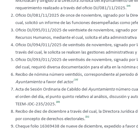
Michoacán y dirigido a la Directora Jurídica del Ayuntamiento de 
[14]
requerimiento realizado a través del oficio DJ/081/11/2025.
Oficio DJ/081/11/2025 de once de noviembre, signado por la Direc
cual, solicitó un informe de las funciones desempeñadas como jefe
Oficio DJ/095/011/2025 de veintisiete de noviembre, signado por l
Recursos Humanos, mediante el cual, solicita el alta administrativa
Oficio DJ/094/011/2025 de veintiséis de noviembre, signado por la
través del cual, le solicita se realicen las gestiones administrativas
Oficio DJ/093/011/2025 de veintiséis de noviembre, signado por la
del cual, requirió diversa documentación para el alta en la nómina 
Recibo de nómina número veintidós, correspondiente al periodo del
[19]
Ayuntamiento
a favor del
actor.
Acta de Sesión Ordinaria de Cabildo del
Ayuntamiento
número cuare
el orden del día, el punto quinto relativo al análisis, discusión y a
[20]
TEEM-JDC-235/2025.
Recibo de diez de diciembre a través del cual, la Directora Jurídica 
[21]
por concepto de derechos electorales.
Cheque folio 16369438 de nueve de diciembre, expedido a favor 