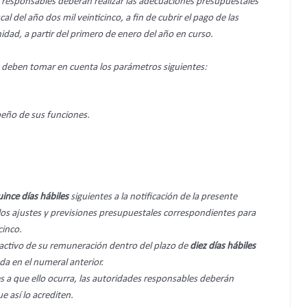
 responsables deberán realizar las adecuaciones presupuestales
l del año dos mil veinticinco, a fin de cubrir el pago de las
idad, a partir del primero de enero del año en curso.
r, deben tomar en cuenta los parámetros siguientes:
peño de sus funciones.
uince días hábiles
siguientes a la notificación de la presente
los ajustes y previsiones presupuestales correspondientes para
cinco.
roactivo de su remuneración dentro del plazo de
diez días hábiles
ada en el numeral anterior.
s a que ello ocurra, las autoridades responsables deberán
e así lo acrediten.