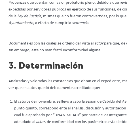
Probanzas que cuentan con valor probatorio pleno, debido a que revis
expedidas por servidores públicos en ejercicio de sus funciones, de conf
de la
Ley de Justicia
, mismas que no fueron controvertidas, por lo que r
Ayuntamiento
, a efecto de cumplir la
sentencia
.
Documentales con las cuales se ordenó dar vista al
actor
para que, de c
sin embargo, este no manifestó inconformidad alguna.
3. Determinación
Analizadas y valoradas las constancias que obran en el expediente, es
vez que en autos quedó debidamente acreditado que:
El catorce de noviembre, se llevó a cabo la sesión de Cabildo del
Ay
punto quinto, correspondiente al análisis, discusión y autorización
cual fue aprobado por “UNANIMIDAD” por parte de los integrantes d
adeudado al
actor
, de conformidad con los parámetros establecido