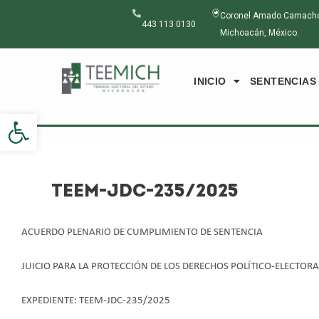
Ir
Navegación
Coronel Amado Camacho N
al
de
443 113 0130
Michoacán, México.
contenido
entradas
INICIO
SENTENCIAS
Abrir barra de herramientas
TEEM-JDC-235/2025
ACUERDO PLENARIO DE CUMPLIMIENTO DE SENTENCIA
JUICIO PARA LA PROTECCIÓN DE LOS DERECHOS POLÍTICO-ELECTOR
EXPEDIENTE: TEEM-JDC-235/2025