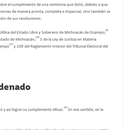
bre el cumplimiento de una sentencia que dictó, debido a que
roversias de manera pronta, completa e imparcial, sino también se
ción de sus resoluciones.
[9]
 Política del Estado Libre y Soberano de Michoacán de Ocampo;
[10]
l Estado de Michoacán;
5 de la Ley de Justicia en Materia
[11]
Ocampo
y 100 del Reglamento Interior del Tribunal Electoral del
rdenado
[12]
ó y así lograr su cumplimiento eficaz.
En ese sentido, en la