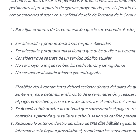
“…
1.
En el ámbito de sus competencias y atribuciones, las autoridades
pertinentes al presupuesto de egresos programado para el ejercicio fisca
remuneraciones al actor en su calidad de Jefe de Tenencia de la Comun
Para fijar el monto de la remuneración que le corresponde al acto
Ser adecuada y proporcional a sus responsabilidades.
Ser adecuada y proporcional al tiempo que debe dedicar al desem
Considerar que se trata de un servicio público auxiliar.
No ser mayor a lo que reciben las sindicaturas y las regidurías.
No ser menor al salario mínimo general vigente.
El cabildo del Ayuntamiento deberá sesionar dentro del plazo de
q
sentencia, para determinar el monto de la remuneración y realizar 
el pago retroactivo y, en su caso, los sucesivos al año dos mil veinti
Se
deberá
cubrir al actor la cantidad que corresponda al pago ret
contados a partir de que se lleve a cabo la sesión de cabildo precis
Realizado lo anterior, dentro del plazo de
tres días hábiles
siguiente
informar a este órgano jurisdiccional, remitiendo las constancias qu