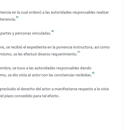
entencia en la cual ordenó a las autoridades responsables
realizar
[5]
tenencia.
[6]
 partes y personas vinculadas.
, se recibió el expediente en la ponencia instructora, así como
[7]
mismo, se les efectuó diverso requerimiento.
embre, se tuvo a las autoridades responsables dando
[8]
o, se dio vista al
actor
con las constancias recibidas.
recluido el derecho del actor a manifestarse respecto a la vista
l plazo concedido para tal efecto.