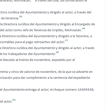
Maravatío, Michoacán
,
a través del cual, da contestación al
tora Jurídica del
Ayuntamiento
y dirigido al
actor
, a través del
[15]
 de tenencia.
a Directora Jurídica del
Ayuntamiento
y dirigido al Encargado de
[16]
 del
actor
como Jefe de Tenencia de Uripitio, Michoacán.
 Directora Jurídica del
Ayuntamiento
y dirigido a la Tesorera, a
[17]
 y contables para el pago retroactivo del
actor
.
 Directora Jurídica del
Ayuntamiento
y dirigido al
actor
, a través
[18]
de los trabajadores del
Ayuntamiento
.
 dieciséis al treinta de noviembre, expedido por el
nta y cinco de catorce de noviembre, de la que se advierte en
utorización para dar cumplimiento a la sentencia del expediente
del
Ayuntamiento
entrega al
actor
, el cheque número 16369438,
[22]
del
actor
.