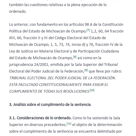
también las cuestiones relativas a la plena ejecución de lo
ordenado.
Lo anterior, con fundamento en los artículos 98 A de la Constitución
[7]
Política del Estado de Michoacán de Ocampo;
1,2, 60, 64 fracción
XIII, 66, fracción II y III del Código Electoral del Estado de
Michoacán de Ocampo; 1, 5, 73, 74, inciso d) y 76, fracción IV de la
Ley de Justicia en Materia Electoral y de Participación Ciudadana
[8]
del Estado de Michoacán de Ocampo,
así como en la
jurisprudencia 24/2001, emitida por la Sala Superior del Tribunal
[9]
Electoral del Poder Judicial de la Federación,
que lleva por rubro:
TRIBUNAL ELECTORAL DEL PODER JUDICIAL DE LA FEDERACIÓN.
ESTÁ FACULTADO CONSTITUCIONALMENTE PARA EXIGIR EL
[10]
CUMPLIMIENTO DE TODAS SUS RESOLUCIONES.
3. Análisis sobre el cumplimiento de la sentencia
3.1. Consideraciones de lo ordenado.
Como lo ha sostenido la Sala
[11]
Superior en diversos precedentes,
el objeto de la determinación
sobre el cumplimiento de la sentencia se encuentra delimitado por