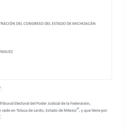
STRACIÓN DEL CONGRESO DEL ESTADO DE MICHOACÁN
ÍNGUEZ
1]
.
ribunal Electoral del Poder Judicial de la Federación,
[2]
on sede en Toluca de Lerdo, Estado de México
, y
que tiene por
]
.