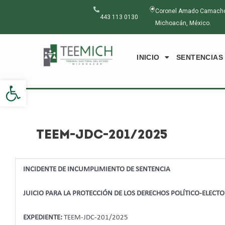
Ir
Navegación
Coronel Amado Camacho N
al
de
443 113 0130
Michoacán, México.
contenido
entradas
INICIO
SENTENCIAS
Abrir barra de herramientas
TEEM-JDC-201/2025
INCIDENTE DE INCUMPLIMIENTO DE SENTENCIA
JUICIO PARA LA PROTECCIÓN DE LOS DERECHOS POLÍTICO-ELECT
EXPEDIENTE:
TEEM-JDC-201/2025