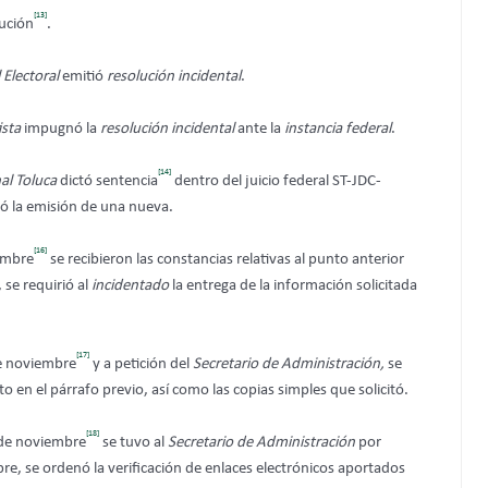
[13]
lución
.
 Electoral
emitió
resolución incidental
.
ista
impugnó la
resolución incidental
ante la
instancia federal
.
[14]
al Toluca
dictó sentencia
dentro del juicio federal ST-JDC-
ó la emisión de una nueva.
[16]
embre
se recibieron las constancias relativas al punto anterior
, se requirió al
incidentado
la entrega de la información solicitada
[17]
de noviembre
y a petición del
Secretario de Administración,
se
o en el párrafo previo, así como las copias simples que solicitó.
[18]
e de noviembre
se tuvo al
Secretario de Administración
por
, se ordenó la verificación de enlaces electrónicos aportados