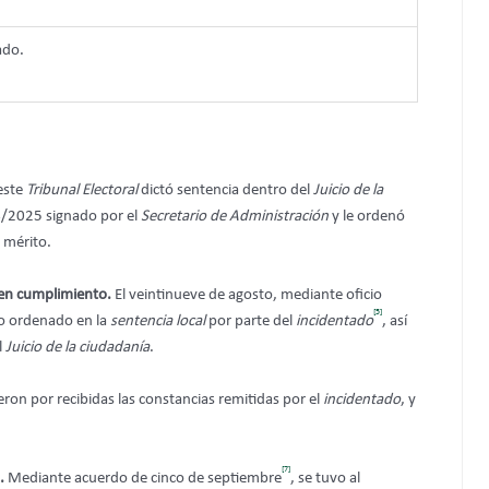
ado.
 este
Tribunal Electoral
dictó sentencia dentro del
Juicio de la
04/2025 signado por el
Secretario de Administración
y le ordenó
 mérito.
en cumplimiento.
El veintinueve de agosto, mediante oficio
[5]
o ordenado en la
sentencia local
por parte del
incidentado
, así
l
Juicio de la ciudadanía
.
ieron por recibidas las constancias remitidas por el
incidentado
, y
[7]
o.
Mediante acuerdo de cinco de septiembre
, se tuvo al