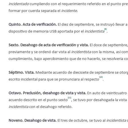
incidentado
cumpliendo con el requerimiento referido en el punto prev
formar por cuerda separada el
incidente
.
Quinto. Acta de verificación.
El diez de septiembre, se instruyó llevar 
[8]
dispositivo de memoria USB aportada por el
incidentista
.
Sexto. Desahogo de acta de verificación y vista.
El doce de septiembre,
previamente y se ordenó dar vista al
incidentista
con la misma, así co
cumplimiento, bajo apercibimiento que de no hacerlo, se resolvería c
Séptimo. Vista.
Mediante acuerdo de diecisiete de septiembre se otorg
[10]
escrito incidental para que se pronunciara al respecto
.
Octavo. Preclusión, desahogo de vista y vista.
En auto de veinticuatro 
[11]
acuerdo descrito en el punto sexto
, se tuvo por desahogada la vista
incidentista
con el desahogo referido.
Noveno. Desahogo de vista.
El tres de
octubre, se tuvo al
incidentista
d