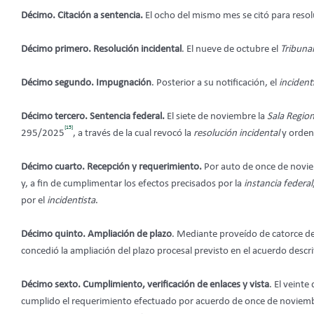
Décimo. Citación a sentencia.
El ocho del mismo mes se citó para reso
Décimo primero. Resolución incidental
. El nueve de octubre el
Tribunal
Décimo segundo.
Impugnación
. Posterior a su notificación, el
incident
Décimo tercero.
Sentencia federal.
El siete de noviembre la
Sala Region
[15]
295/2025
, a través de la cual revocó la
resolución incidental
y orden
Décimo cuarto. Recepción y requerimiento.
Por auto de once de novi
y, a fin de cumplimentar los efectos precisados por la
instancia federal
por el
incidentista
.
Décimo quinto. Ampliación de plazo
. Mediante proveído de catorce 
concedió la ampliación del plazo procesal previsto en el acuerdo descrit
Décimo sexto. Cumplimiento, verificación de enlaces y vista
. El veint
cumplido el requerimiento efectuado por acuerdo de once de noviembre