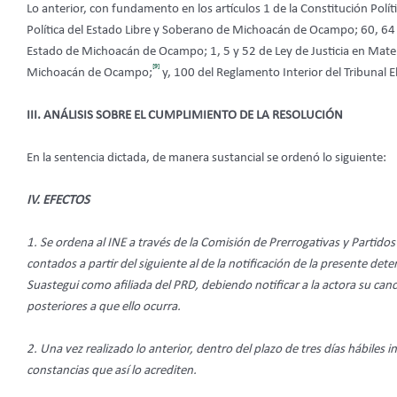
Lo anterior, con fundamento en los artículos 1 de la Constitución Polí
Política del Estado Libre y Soberano de Michoacán de Ocampo; 60, 64 frac
Estado de Michoacán de Ocampo; 1, 5 y 52 de Ley de Justicia en Materi
[9]
Michoacán de Ocampo;
y, 100 del Reglamento Interior del Tribunal E
III. ANÁLISIS SOBRE EL CUMPLIMIENTO DE LA RESOLUCIÓN
En la sentencia dictada, de manera sustancial se ordenó lo siguiente:
IV. EFECTOS
1. Se ordena al INE a través de la Comisión de Prerrogativas y Partidos 
contados a partir del siguiente al de la notificación de la presente dete
Suastegui como afiliada del PRD, debiendo notificar a la actora su cance
posteriores a que ello ocurra.
2. Una vez realizado lo anterior, dentro del plazo de tres días hábiles 
constancias que así lo acrediten.