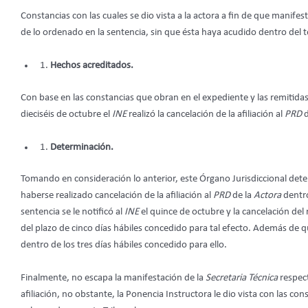
Constancias con las cuales se dio vista a la actora a fin de que manif
de lo ordenado en la sentencia, sin que ésta haya acudido dentro del 
Hechos acreditados.
Con base en las constancias que obran en el expediente y las remitidas
dieciséis de octubre el
INE
realizó la cancelación de la afiliación al
PRD
Determinación.
Tomando en consideración lo anterior, este Órgano Jurisdiccional dete
haberse realizado cancelación de la afiliación al
PRD
de la
Actora
dentro
sentencia se le notificó al
INE
el quince de octubre y la cancelación del r
del plazo de cinco días hábiles concedido para tal efecto. Además de qu
dentro de los tres días hábiles concedido para ello.
Finalmente, no escapa la manifestación de la
Secretaria Técnica
respect
afiliación, no obstante, la Ponencia Instructora le dio vista con las c