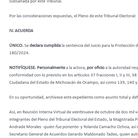
subsanada por este Tribunal.
Por las consideraciones expuestas, el Pleno de este Tribunal Electoral:
IV. ACUERDA
ÚNICO.
Se
declara cumplida
la sentencia del Juicio para la Protección
180/2024.
NOTIFÍQUESE. Personalmente
a la actora,
por oficio
a la autoridad re
conformidad con lo previsto en los artículos 37 fracciones I, II y III, 38
Ciudadana del Estado de Michoacán de Ocampo, así como 139, 140 y 14
En su oportunidad, archívese este expediente como asunto total y def
Así, en Reunión Interna Virtual de veintinueve de octubre de dos mil 
integrantes del Pleno del Tribunal Electoral del Estado, la Magistrada
Andrade Morales
-quien fue ponente-
y Yolanda Camacho Ochoa, así
Secretario General de Acuerdos Gerardo Maldonado Tadeo, quien auto