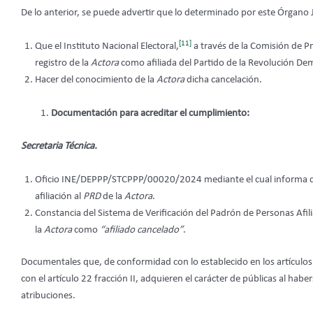
De lo anterior, se puede advertir que lo determinado por este Órgano Ju
[11]
Que el Instituto Nacional Electoral,
a través de la Comisión de Pre
registro de la
Actora
como afiliada del Partido de la Revolución De
Hacer del conocimiento de la
Actora
dicha cancelación.
Documentación para acreditar el cumplimiento:
Secretaria Técnica.
Oficio INE/DEPPP/STCPPP/00020/2024 mediante el cual informa que e
afiliación al
PRD
de la
Actora
.
Constancia del Sistema de Verificación del Padrón de Personas Afiliad
la
Actora
como
“afiliado cancelado”
.
Documentales que, de conformidad con lo establecido en los artículos 16
con el artículo 22 fracción II, adquieren el carácter de públicas al habe
atribuciones.