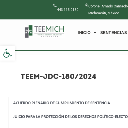
Ir
Navegación
Coronel Amado Camacho N
al
de
443 113 0130
Michoacán, México.
contenido
entradas
INICIO
SENTENCIAS
Abrir barra de herramientas
TEEM-JDC-180/2024
ACUERDO PLENARIO DE CUMPLIMIENTO DE SENTENCIA
JUICIO PARA LA PROTECCIÓN DE LOS DERECHOS POLÍTICO-ELECT