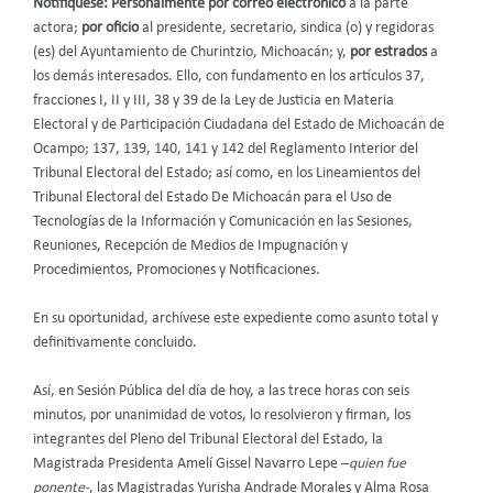
Notifíquese: Personalmente por correo electrónico
a la parte
actora;
por oficio
al presidente, secretario, sindica (o) y regidoras
(es) del Ayuntamiento de Churintzio, Michoacán; y,
por estrados
a
los demás interesados. Ello,
con fundamento en los artículos 37,
fracciones I, II y III, 38 y 39 de la Ley de Justicia en Materia
Electoral y de Participación Ciudadana del Estado de Michoacán de
Ocampo; 137, 139, 140, 141 y 142 del Reglamento Interior del
Tribunal Electoral del Estado; así como, en los Lineamientos del
Tribunal Electoral del Estado De Michoacán para el Uso de
Tecnologías de la Información y Comunicación en las Sesiones,
Reuniones, Recepción de Medios de Impugnación y
Procedimientos, Promociones y Notificaciones.
En su oportunidad, archívese este expediente como asunto total y
definitivamente concluido.
Así, en Sesión Pública del día de hoy, a las trece horas con seis
minutos, por unanimidad de votos, lo resolvieron y firman, los
integrantes del Pleno del Tribunal Electoral del Estado, la
Magistrada Presidenta Amelí Gissel Navarro Lepe –
quien fue
ponente-
, las Magistradas Yurisha Andrade Morales y Alma Rosa