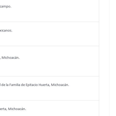
Ocampo.
xicanos.
a, Michoacán.
l de la Familia de Epitacio Huerta, Michoacán.
uerta, Michoacán.