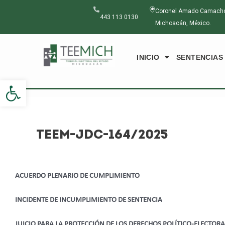
Ir
Navegación
Coronel Amado Camacho N
al
de
443 113 0130
Michoacán, México.
contenido
entradas
INICIO
SENTENCIAS
Abrir barra de herramientas
TEEM-JDC-164/2025
ACUERDO PLENARIO DE CUMPLIMIENTO
INCIDENTE DE INCUMPLIMIENTO DE SENTENCIA
JUICIO PARA LA PROTECCIÓN DE LOS DERECHOS POLÍTICO-ELECTOR