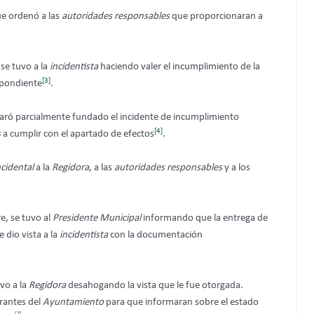
ue ordenó a las
autoridades responsables
que proporcionaran a
se tuvo a la
incidentista
haciendo valer el incumplimiento de la
[3]
spondiente
.
laró parcialmente fundado el incidente de incumplimiento
[4]
s
a cumplir con el apartado de efectos
.
ncidental
a la
Regidora
, a las
autoridades responsables
y a los
e, se tuvo al
Presidente Municipal
informando que la entrega de
 dio vista a la
incidentista
con la documentación
uvo a la
Regidora
desahogando la vista que le fue otorgada.
grantes del
Ayuntamiento
para que informaran sobre el estado
[7]