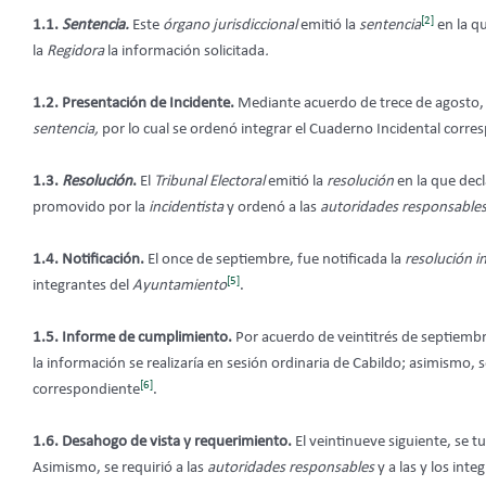
[2]
1.1.
Sentencia.
Este
órgano jurisdiccional
emitió la
sentencia
en la q
la
Regidora
la información solicitada
.
1.2. Presentación de Incidente.
Mediante acuerdo de trece de agosto, 
sentencia,
por lo cual se ordenó integrar el Cuaderno Incidental corre
1.3.
Resolución
.
El
Tribunal Electoral
emitió la
resolución
en la que dec
promovido por la
incidentista
y ordenó a las
autoridades responsable
1.4. Notificación.
El once de septiembre, fue notificada la
resolución i
[5]
integrantes del
Ayuntamiento
.
1.5. Informe de cumplimiento.
Por acuerdo de veintitrés de septiembr
la información se realizaría en sesión ordinaria de Cabildo; asimismo, se
[6]
correspondiente
.
1.6. Desahogo de vista y requerimiento.
El veintinueve siguiente, se t
Asimismo, se requirió a las
autoridades responsables
y a las y los inte