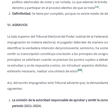
político-electorales de votar y ser votada. Lo que además le brinda 
[16]
derecho a participar en el proceso electivo de que se trata
.
Definitividad.
Se tiene por cumplido, porque no existe medio de def
VI. AGRAVIOS
La Sala Superior del Tribunal Electoral del Poder Judicial de la Federaci
impugnación en materia electoral, el juzgador debe leer de manera cuida
identificar la verdadera intención del promovente; asimismo, ha sosten
omitir su transcripción constituya una lesión a los principios de congr
principios se satisfacen cuando se precisan los puntos sujetos a debat
se estudian y se da respuesta a estos, sin introducir aspectos distintos a
[20]
estimarlo necesario, realizar una síntesis de estos
.
Así, del escrito impugnativo este Tribunal advierte que, la demandante
siguientes:
La omisión de la autoridad responsable de aprobar y emitir la convo
periodo 2021-2024.