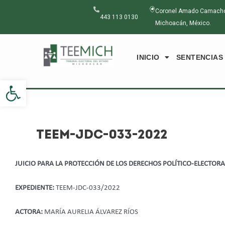
Ir
Navegación
Coronel Amado Camacho N
al
de
443 113 0130
Michoacán, México.
contenido
entradas
INICIO
SENTENCIAS
Abrir barra de herramientas
TEEM-JDC-033-2022
JUICIO PARA LA PROTECCIÓN DE LOS DERECHOS POLÍTICO-ELECTOR
EXPEDIENTE:
TEEM-JDC-033/2022
ACTORA:
MARÍA AURELIA ÁLVAREZ RÍOS