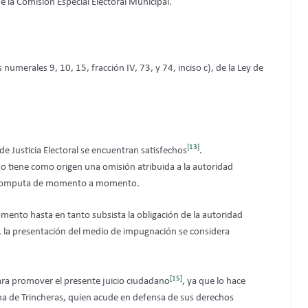
 la Comisión Especial Electoral Municipal.
numerales 9, 10, 15, fracción IV, 73, y 74, inciso c), de la Ley de
[13]
 de Justicia Electoral se encuentran satisfechos
.
do tiene como origen una omisión atribuida a la autoridad
se computa de momento a momento.
ento hasta en tanto subsista la obligación de la autoridad
e, la presentación del medio de impugnación se considera
[15]
ara promover el presente juicio ciudadano
, ya que lo hace
ina de Trincheras, quien acude en defensa de sus derechos