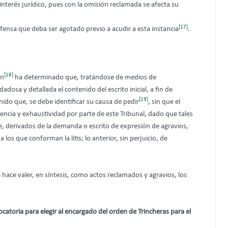
interés jurídico, pues con la omisión reclamada se afecta su
[17]
ensa que deba ser agotado previo a acudir a esta instancia
.
[18]
ón
ha determinado que, tratándose de medios de
dosa y detallada el contenido del escrito inicial, a fin de
[19]
ido que, se debe identificar su causa de pedir
, sin que el
uencia y exhaustividad por parte de este Tribunal, dado que tales
e, derivados de la demanda o escrito de expresión de agravios,
 los que conforman la litis; lo anterior, sin perjuicio, de
 hace valer, en síntesis, como actos reclamados y agravios, los
catoria para elegir al encargado del orden de Trincheras para el