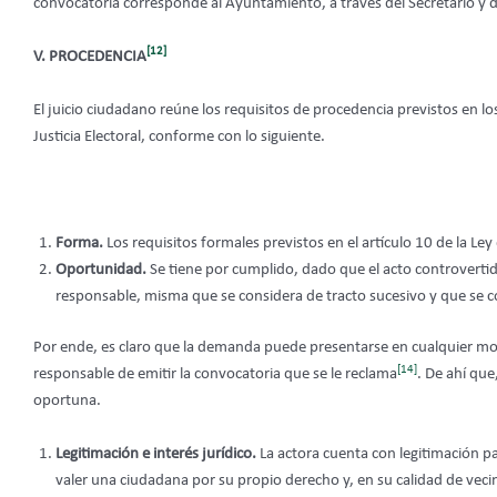
convocatoria corresponde al Ayuntamiento, a través del Secretario y de
[12]
V. PROCEDENCIA
El juicio ciudadano reúne los requisitos de procedencia previstos en los 
Justicia Electoral, conforme con lo siguiente.
Forma.
Los requisitos formales previstos en el artículo 10 de la Ley
Oportunidad.
Se tiene por cumplido, dado que el acto controverti
responsable, misma que se considera de tracto sucesivo y que 
Por ende, es claro que la demanda puede presentarse en cualquier mom
[14]
responsable de emitir la convocatoria que se le reclama
. De ahí qu
oportuna.
Legitimación e interés jurídico.
La actora cuenta con legitimación p
valer una ciudadana por su propio derecho y, en su calidad de vec