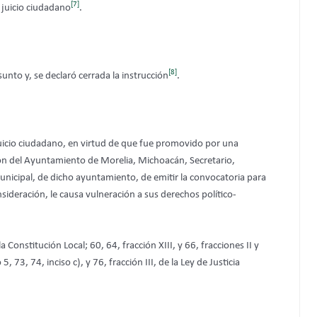
[7]
 juicio ciudadano
.
[8]
unto y, se declaró cerrada la instrucción
.
juicio ciudadano, en virtud de que fue promovido por una
n del Ayuntamiento de Morelia, Michoacán, Secretario,
Municipal, de dicho ayuntamiento, de emitir la convocatoria para
nsideración, le causa vulneración a sus derechos político-
 Constitución Local; 60, 64, fracción XIII, y 66, fracciones II y
73, 74, inciso c), y 76, fracción III, de la Ley de Justicia