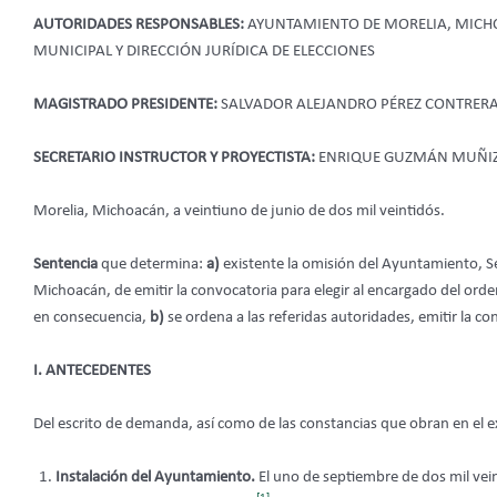
AUTORIDADES RESPONSABLES:
AYUNTAMIENTO DE MORELIA, MICHO
MUNICIPAL Y DIRECCIÓN JURÍDICA DE ELECCIONES
MAGISTRADO PRESIDENTE:
SALVADOR ALEJANDRO PÉREZ CONTRER
SECRETARIO INSTRUCTOR Y PROYECTISTA:
ENRIQUE GUZMÁN MUÑIZ
Morelia, Michoacán, a veintiuno de junio de dos mil veintidós.
Sentencia
que determina:
a)
existente la omisión del Ayuntamiento, Se
Michoacán, de emitir la convocatoria para elegir al encargado del ord
en consecuencia,
b)
se ordena a las referidas autoridades, emitir la co
I. ANTECEDENTES
Del escrito de demanda, así como de las constancias que obran en el ex
Instalación del Ayuntamiento.
El uno de septiembre de dos mil ve