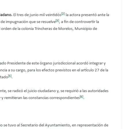
[2]
udadano.
El tres de junio mil veintidós
la actora presentó ante la
[3]
io de impugnación que se resuelve
, a fin de controvertir la
el orden de la colonia Trincheras de Morelos, Municipio de
ado Presidente de este órgano jurisdiccional acordó integrar y
ncia a su cargo, para los efectos previstos en el artículo 27 de la
[5]
stado
.
nte, se radicó el juicio ciudadano y, se requirió a las autoridades
[6]
 y remitieran las constancias correspondientes
.
o se tuvo al Secretario del Ayuntamiento, en representación de