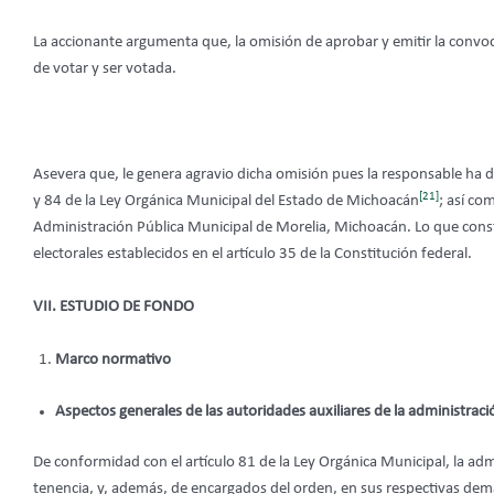
La accionante argumenta que, la omisión de aprobar y emitir la convoca
de votar y ser votada.
Asevera que, le genera agravio dicha omisión pues la responsable ha d
[21]
y 84 de la Ley Orgánica Municipal del Estado de Michoacán
; así co
Administración Pública Municipal de Morelia, Michoacán. Lo que constit
electorales establecidos en el artículo 35 de la Constitución federal.
VII.
ESTUDIO DE FONDO
Marco normativo
Aspectos generales de las autoridades auxiliares de la administrac
De conformidad con el artículo 81 de la Ley Orgánica Municipal, la admi
tenencia, y, además, de encargados del orden, en sus respectivas demar