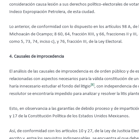
consideración causa lesión a sus derechos político-electorales de vota
Indeco Expropiación Petrolera, de esta ciudad.
Lo anterior, de conformidad con lo dispuesto en los artículos 98 A, de 
Michoacán de Ocampo; 8 60, 64, fracción XIII, y 66, fracciones II y II
como 5, 73, 74, inciso c), y 76, fracción III, de la Ley Electoral.
4. Causales de improcedencia
El análisis de las causales de improcedencia es de orden público y de 
relacionadas con aspectos necesarios para la válida constitución de un 
[8]
haría innecesario estudiar el fondo del litigio
, con independencia de 
resolutor se encontraría impedido para analizar y resolver la litis plant
Esto, en observancia a las garantías de debido proceso y de impartició
y 17 de la Constitución Política de los Estados Unidos Mexicanos.
Así, de conformidad con los artículos 10 y 27, de la Ley de Justicia Elec
escrito y, entre los requisitos indispensables, se encuentra el que de