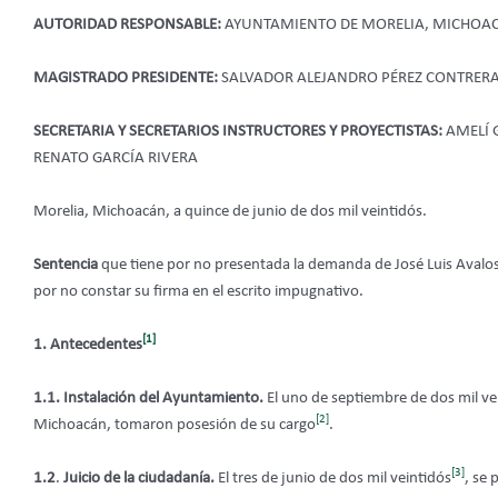
AUTORIDAD RESPONSABLE:
AYUNTAMIENTO DE MORELIA, MICHOA
MAGISTRADO PRESIDENTE:
SALVADOR ALEJANDRO PÉREZ CONTRER
SECRETARIA Y SECRETARIOS INSTRUCTORES Y PROYECTISTAS:
AMELÍ 
RENATO GARCÍA RIVERA
Morelia, Michoacán, a quince de junio de dos mil veintidós.
Sentencia
que tiene por no presentada la demanda de José Luis Avalos
por no constar su firma en el escrito impugnativo.
[1]
1. Antecedentes
1.1. Instalación del Ayuntamiento.
El uno de septiembre de dos mil ve
[2]
Michoacán, tomaron posesión de su cargo
.
[3]
1.2
.
Juicio de la ciudadanía.
El tres de junio de dos mil veintidós
, se 