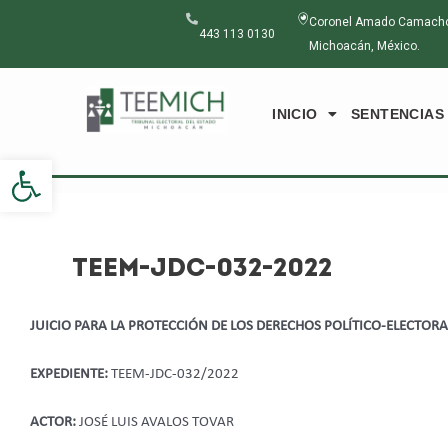
Ir
Navegación
Coronel Amado Camacho N
al
de
443 113 0130
Michoacán, México.
contenido
entradas
INICIO
SENTENCIAS
Abrir barra de herramientas
TEEM-JDC-032-2022
JUICIO PARA LA PROTECCIÓN DE LOS DERECHOS POLÍTICO-ELECTOR
EXPEDIENTE:
TEEM-JDC-032/2022
ACTOR:
JOSÉ LUIS AVALOS TOVAR