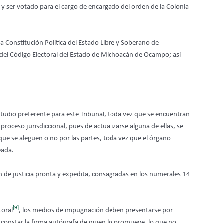
r y ser votado para el cargo de encargado del orden de la Colonia
la Constitución Política del Estado Libre y Soberano de
I, del Código Electoral del Estado de Michoacán de Ocampo; así
estudio preferente para este Tribunal, toda vez que se encuentran
proceso jurisdiccional, pues de actualizarse alguna de ellas, se
que se aleguen o no por las partes, toda vez que el órgano
eada.
n de justicia pronta y expedita, consagradas en los numerales 14
[9]
toral
, los medios de impugnación deben presentarse por
be constar la firma autógrafa de quien lo promueve, lo que no