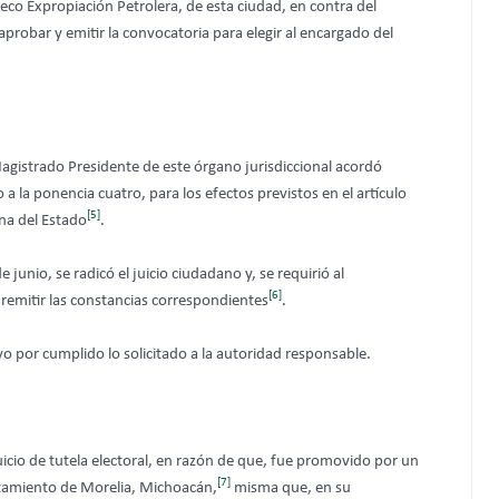
deco Expropiación Petrolera, de esta ciudad, en contra del
robar y emitir la convocatoria para elegir al encargado del
agistrado Presidente de este órgano jurisdiccional acordó
 a la ponencia cuatro, para los efectos previstos en el artículo
[5]
ana del Estado
.
 junio, se radicó el juicio ciudadano y, se requirió al
[6]
 remitir las constancias correspondientes
.
 por cumplido lo solicitado a la autoridad responsable.
uicio de tutela electoral, en razón de que, fue promovido por un
[7]
tamiento de Morelia, Michoacán,
misma que, en su