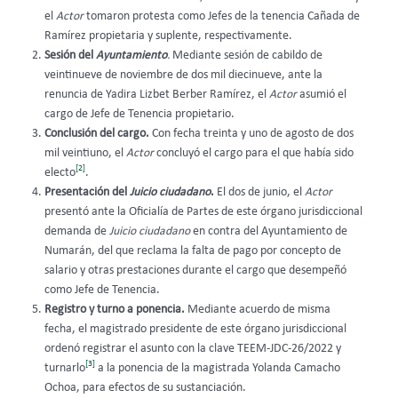
el
Actor
tomaron protesta como Jefes de la tenencia Cañada de
Ramírez propietaria y suplente, respectivamente.
Sesión del
Ayuntamiento
.
Mediante sesión de cabildo de
veintinueve de noviembre de dos mil diecinueve, ante la
renuncia de Yadira Lizbet Berber Ramírez, el
Actor
asumió el
cargo de Jefe de Tenencia propietario.
Conclusión del cargo.
Con fecha treinta y uno de agosto de dos
mil veintiuno, el
Actor
concluyó el cargo para el que había sido
[2]
electo
.
Presentación del
Juicio ciudadano
.
El dos de junio, el
Actor
presentó ante la Oficialía de Partes de este órgano jurisdiccional
demanda de
Juicio ciudadano
en contra del Ayuntamiento de
Numarán, del que reclama la falta de pago por concepto de
salario y otras prestaciones durante el cargo que desempeñó
como Jefe de Tenencia.
Registro y turno a ponencia.
Mediante acuerdo de misma
fecha, el magistrado presidente de este órgano jurisdiccional
ordenó registrar el asunto con la clave TEEM-JDC-26/2022 y
[3]
turnarlo
a la ponencia de la magistrada Yolanda Camacho
Ochoa, para efectos de su sustanciación.