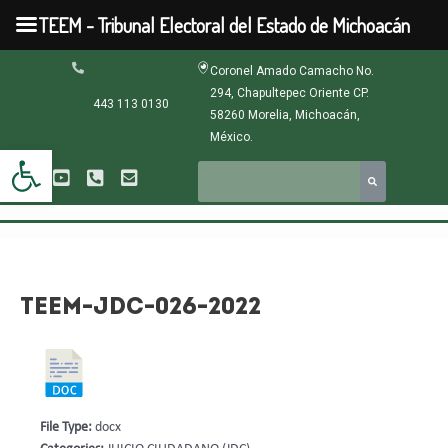
Ir
TEEM - Tribunal Electoral del Estado de Michoacán
al
contenido
Navegación
Coronel Amado Camacho No.
de
294, Chapultepec Oriente CP.
entradas
443 113 0130
58260 Morelia, Michoacán,
México.
Abrir barra de herramientas
TEEM-JDC-026-2022
File Type:
docx