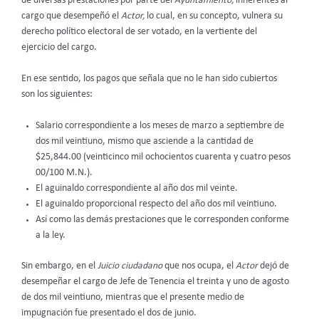
de diversas prestaciones por parte del
Ayuntamiento,
inherentes al
cargo que desempeñó el
Actor,
lo cual, en su concepto, vulnera su
derecho político electoral de ser votado, en la vertiente del
ejercicio del cargo.
En ese sentido, los pagos que señala que no le han sido cubiertos
son los siguientes:
Salario correspondiente a los meses de marzo a septiembre de
dos mil veintiuno, mismo que asciende a la cantidad de
$25,844.00 (veinticinco mil ochocientos cuarenta y cuatro pesos
00/100 M.N.).
El aguinaldo correspondiente al año dos mil veinte.
El aguinaldo proporcional respecto del año dos mil veintiuno.
Así como las demás prestaciones que le corresponden conforme
a la ley.
Sin embargo, en el
Juicio ciudadano
que nos ocupa, el
Actor
dejó de
desempeñar el cargo de Jefe de Tenencia el treinta y uno de agosto
de dos mil veintiuno, mientras que el presente medio de
impugnación fue presentado el dos de junio.