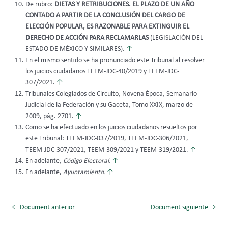
De rubro:
DIETAS Y RETRIBUCIONES. EL PLAZO DE UN AÑO
CONTADO A PARTIR DE LA CONCLUSIÓN DEL CARGO DE
ELECCIÓN POPULAR, ES RAZONABLE PARA EXTINGUIR EL
DERECHO DE ACCIÓN PARA RECLAMARLAS
(LEGISLACIÓN DEL
ESTADO DE MÉXICO Y SIMILARES).
↑
En el mismo sentido se ha pronunciado este Tribunal al resolver
los juicios ciudadanos TEEM-JDC-40/2019 y TEEM-JDC-
307/2021.
↑
Tribunales Colegiados de Circuito, Novena Época, Semanario
Judicial de la Federación y su Gaceta, Tomo XXIX, marzo de
2009, pág. 2701.
↑
Como se ha efectuado en los juicios ciudadanos resueltos por
este Tribunal: TEEM-JDC-037/2019, TEEM-JDC-306/2021,
TEEM-JDC-307/2021, TEEM-309/2021 y TEEM-319/2021.
↑
En adelante,
Código Electoral.
↑
En adelante,
Ayuntamiento.
↑
←
Document anterior
Document siguiente
→