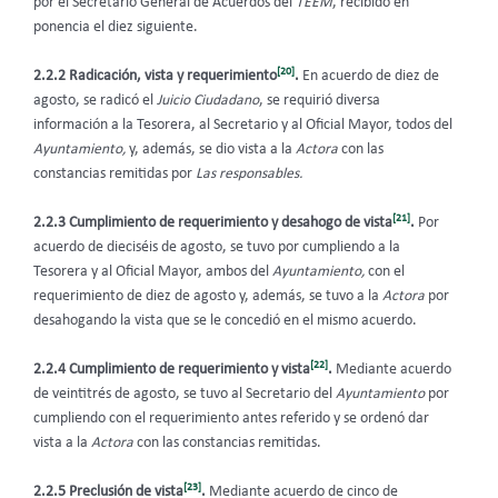
por el Secretario General de Acuerdos del
TEEM
, recibido en
ponencia el diez siguiente.
[20]
2.2.2 Radicación, vista y requerimiento
.
En acuerdo de diez de
agosto, se radicó el
Juicio Ciudadano
, se requirió diversa
información a la Tesorera, al Secretario y al Oficial Mayor, todos del
Ayuntamiento,
y, además, se dio vista a la
Actora
con las
constancias remitidas por
Las responsables.
[21]
2.2.3 Cumplimiento de requerimiento y desahogo de vista
.
Por
acuerdo de dieciséis de agosto, se tuvo por cumpliendo a la
Tesorera y al Oficial Mayor, ambos del
Ayuntamiento,
con el
requerimiento de diez de agosto y, además, se tuvo a la
Actora
por
desahogando la vista que se le concedió en el mismo acuerdo.
[22]
2.2.4 Cumplimiento de requerimiento y vista
.
Mediante acuerdo
de veintitrés de agosto, se tuvo al Secretario del
Ayuntamiento
por
cumpliendo con el requerimiento antes referido y se ordenó dar
vista a la
Actora
con las constancias remitidas.
[23]
2.2.5 Preclusión de vista
.
Mediante acuerdo de cinco de