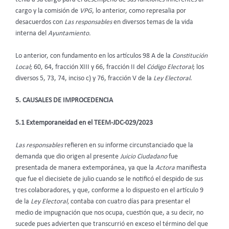
cargo y la comisión de
VPG
, lo anterior, como represalia por
desacuerdos con
Las responsables
en diversos temas de la vida
interna del
Ayuntamiento.
Lo anterior, con fundamento en los artículos 98 A de la
Constitución
Local
; 60, 64, fracción XIII y 66, fracción II del
Código Electoral
; los
diversos 5, 73, 74, inciso c) y 76, fracción V de la
Ley Electoral
.
5. CAUSALES DE IMPROCEDENCIA
5.1 Extemporaneidad en el TEEM-JDC-029/2023
Las responsables
refieren en su informe circunstanciado que la
demanda que dio origen al presente
Juicio Ciudadano
fue
presentada de manera extemporánea, ya que la
Actora
manifiesta
que fue el diecisiete de julio cuando se le notificó el despido de sus
tres colaboradores, y que, conforme a lo dispuesto en el artículo 9
de la
Ley Electoral,
contaba con cuatro días para presentar el
medio de impugnación que nos ocupa, cuestión que, a su decir, no
sucede pues advierten que transcurrió en exceso el término del que