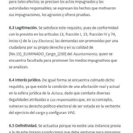
para tales efectos; se precisan los actos impugnados y las
autoridades responsables; se expresan los hechos que motivaron
sus impugnaciones, los agravios y ofrece pruebas.
6.3 Legitimación.
Se satisface este requisito, pues de conformidad
con lo previsto en los artículos 13, fracción I, 15, fracción IV y 74,
inciso c) de la
Ley Electoral
, las demandas son promovidas por una
ciudadana por su propio derecho y en su calidad de
[No.15]_ELIMINADO_Cargo_[230] del
Ayuntamiento
, quien se
encuentra facultada para promover los medios impugnativos que
se analizan.
6.4 Interés jurídico.
De igual forma se encuentra colmado dicho
requisito, ya que existe la condición de una afectación real y actual
en la esfera jurídica de la
Actora
, dado que combate diversas
ilegalidades atribuidas a
Las responsables
que, en su concepto,
vulneran su derecho político-electoral de ser votada en la vertiente
del ejercicio del cargo y configuran
VPG
.
6.5 Definitividad.
Se actualiza porque no existe una instancia previa
a la de este órgano jurisdiccional que deba agotarse para impugnar