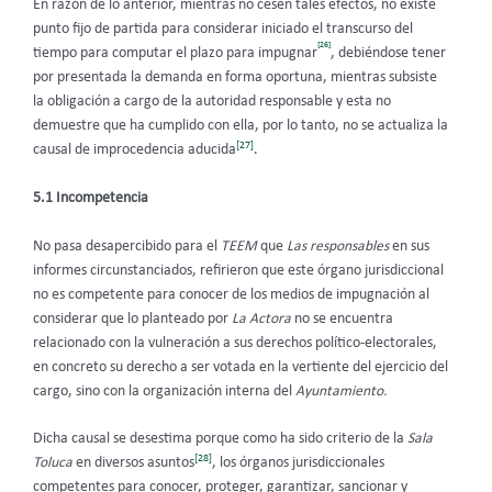
En razón de lo anterior, mientras no cesen tales efectos, no existe
punto fijo de partida para considerar iniciado el transcurso del
[26]
tiempo para computar el plazo para impugnar
, debiéndose tener
por presentada la demanda en forma oportuna, mientras subsiste
la obligación a cargo de la autoridad responsable y esta no
demuestre que ha cumplido con ella, por lo tanto, no se actualiza la
[27]
causal de improcedencia aducida
.
5.1 Incompetencia
No pasa desapercibido para el
TEEM
que
Las responsables
en sus
informes circunstanciados, refirieron que este órgano jurisdiccional
no es competente para conocer de los medios de impugnación al
considerar que lo planteado por
La Actora
no se encuentra
relacionado con la vulneración a sus derechos político-electorales,
en concreto su derecho a ser votada en la vertiente del ejercicio del
cargo, sino con la organización interna del
Ayuntamiento.
Dicha causal se desestima porque como ha sido criterio de la
Sala
[28]
Toluca
en diversos asuntos
, los órganos jurisdiccionales
competentes para conocer, proteger, garantizar, sancionar y