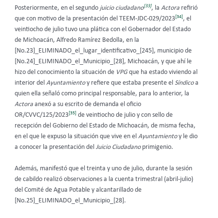
[33]
Posteriormente,
en el segundo
juicio ciudadano
, la
Actora
refirió
[34]
que con motivo de la presentación del TEEM-JDC-029/2023
, el
veintiocho de julio tuvo una plática con el Gobernador del Estado
de Michoacán, Alfredo Ramírez Bedolla, en la
[No.23]_ELIMINADO_el_lugar_identificativo_[245], municipio de
[No.24]_ELIMINADO_el_Municipio_[28], Michoacán, y que ahí le
hizo del conocimiento la situación de
VPG
que ha estado viviendo al
interior del
Ayuntamiento
y refiere que estaba presente el
Síndico
a
quien ella señaló como principal responsable, para lo anterior, la
Actora
anexó a su escrito de demanda el oficio
[35]
OR/CVVC/125/2023
de veintiocho de julio y con sello de
recepción del Gobierno del Estado de Michoacán, de misma fecha,
en el que le expuso la situación que vive en el
Ayuntamiento
y le dio
a conocer la presentación del
Juicio Ciudadano
primigenio.
Además, manifestó que el treinta y uno de julio, durante la sesión
de cabildo realizó observaciones a la cuenta trimestral (abril-julio)
del Comité de Agua Potable y alcantarillado de
[No.25]_ELIMINADO_el_Municipio_[28].