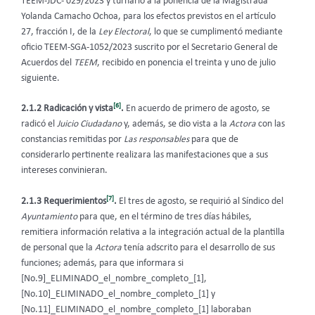
TEEM-JDC- 029/2023 y turnarlo a la ponencia de la Magistrada
Yolanda Camacho Ochoa, para los efectos previstos en el artículo
27, fracción I, de la
Ley Electoral
, lo que se cumplimentó mediante
oficio TEEM-SGA-1052/2023 suscrito por el Secretario General de
Acuerdos del
TEEM
, recibido en ponencia el treinta y uno de julio
siguiente.
[6]
2.1.2 Radicación y vista
.
En acuerdo de primero de agosto, se
radicó el
Juicio Ciudadano
y, además, se dio vista a la
Actora
con las
constancias remitidas por
Las responsables
para que de
considerarlo pertinente realizara las manifestaciones que a sus
intereses convinieran.
[7]
2.1.3 Requerimientos
.
El tres de agosto, se requirió al Síndico del
Ayuntamiento
para que, en el término de tres días hábiles,
remitiera información relativa a la integración actual de la plantilla
de personal que la
Actora
tenía adscrito para el desarrollo de sus
funciones; además, para que informara si
[No.9]_ELIMINADO_el_nombre_completo_[1],
[No.10]_ELIMINADO_el_nombre_completo_[1] y
[No.11]_ELIMINADO_el_nombre_completo_[1] laboraban