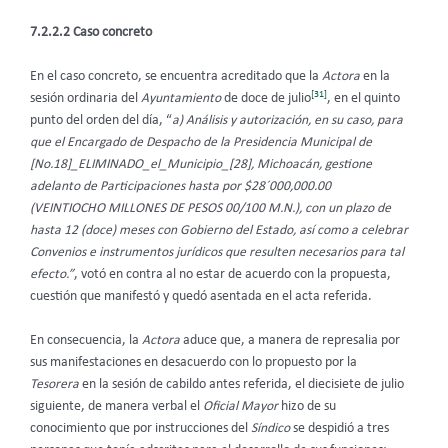
7.2.2.2 Caso concreto
En el caso concreto, se encuentra acreditado que la
Actora
en la
[31]
sesión ordinaria del
Ayuntamiento
de doce de julio
, en el quinto
punto del orden del día, “
a) Análisis y autorización, en su caso, para
que el Encargado de Despacho de la Presidencia Municipal de
[No.18]_ELIMINADO_el_Municipio_[28], Michoacán, gestione
adelanto de Participaciones hasta por $28´000,000.00
(VEINTIOCHO MILLONES DE PESOS 00/100 M.N.), con un plazo de
hasta 12 (doce) meses con Gobierno del Estado, así como a celebrar
Convenios e instrumentos jurídicos que resulten necesarios para tal
efecto.”
, votó en contra al no estar de acuerdo con la propuesta,
cuestión que manifestó y quedó asentada en el acta referida.
En consecuencia, la
Actora
aduce
que, a manera de represalia por
sus manifestaciones en desacuerdo con lo propuesto por la
Tesorera
en la sesión de cabildo antes referida, el diecisiete de julio
siguiente, de manera verbal el
Oficial Mayor
hizo de su
conocimiento que por instrucciones del
Síndico
se despidió a tres