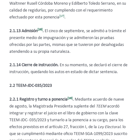
Waltnner Rusell Córdoba Moreno y Edilberto Toledo Serrano, en su
calidad de regidurías, por cumpliendo con el requerimiento
[17]
efectuado por esta ponencia
.
[18]
2.1.13 Admisión
.
El cinco de septiembre, se admitió a trámite el
presente medio de impugnación y se admitieron las pruebas
ofrecidas por las partes, mismas que se tuvieron por desahogadas
atendiendo a su propia naturaleza.
2.1.14 Cierre de instrucción.
En su momento,
se declaró el cierre de
instrucción, quedando los autos en estado de dictar sentencia.
2.2 TEEM-JDC-035/2023
[19]
2.2.1 Registro y turno a ponencia
.
Mediante acuerdo de nueve
de agosto, la Magistrada Presidenta suplente del
TEEM
acordó
integrar y registrar el juicio en el libro de gobierno con la clave
TEEM-JDC- 035/2023 y turnarlo a la ponencia a su cargo, para los
efectos previstos en el artículo 27, fracción I, de la
Ley Electoral
. lo
que se cumplimentó mediante oficio TEEM-SGA-1099/2023 suscrito