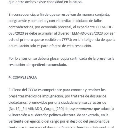
que entre ambos existe conexidad en la causa.
En consecuencia, a fin de que se resuelvan de manera conjunta,
congruente y completa y con ello evitar el dictado de fallos
contradictorios, por economía procesal, el expediente TEEM-JDC-
035/2023 se debe acumular al diverso TEEM-JDC-029/2023 por ser
este el primero que se recibió en
TEEM
; en la inteligencia de que la
acumulación solo es para efectos de esta resolución.
Por lo anterior, se deberá glosar copia certificada de la presente la
resolución al expediente acumulado.
4. COMPETENCIA
El Pleno del
TEEM
es competente para conocer y resolver los
presentes medios de impugnación, por tratarse de dos juicios
ciudadanos, promovidos por una ciudadana en su carácter de
[No.12]_ELIMINADO_Cargo_[230] del
Ayuntamiento
que aduce la
vulneración a su derecho político-electoral de ser votada, en la
vertiente del ejercicio del cargo por el despido del personal que
tenía a su cargo para el desempeño de sus funciones inherentes al