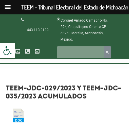
Ir
TEEM - Tribunal Electoral del Estado de Michoacán
al
contenido
Navegación
Coronel Amado Camacho No.
de
294, Chapultepec Oriente CP.
entradas
443 113 0130
58260 Morelia, Michoacán,
México.
Abrir barra de herramientas
TEEM-JDC-029/2023 Y TEEM-JDC-
035/2023 ACUMULADOS