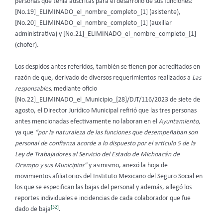
personas que tenía adscritas para el desarrollo de sus funciones:
[No.19]_ELIMINADO_el_nombre_completo_[1] (asistente),
[No.20]_ELIMINADO_el_nombre_completo_[1] (auxiliar
administrativa) y [No.21]_ELIMINADO_el_nombre_completo_[1]
(chofer).
Los despidos antes referidos, también se tienen por acreditados en
razón de que, derivado de diversos requerimientos realizados a
Las
responsables,
mediante oficio
[No.22]_ELIMINADO_el_Municipio_[28]/DJT/116/2023 de siete de
agosto, el Director Jurídico Municipal refirió que las tres personas
antes mencionadas efectivamente no laboran en el
Ayuntamiento,
ya que
“por la naturaleza de las funciones que desempeñaban son
personal de confianza acorde a lo dispuesto por el artículo 5 de la
Ley de Trabajadores al Servicio del Estado de Michoacán de
Ocampo y sus Municipios”
y asimismo, anexó la hoja de
movimientos afiliatorios del Instituto Mexicano del Seguro Social en
los que se especifican las bajas del personal y además, allegó los
reportes individuales e incidencias de cada colaborador que fue
[32]
dado de baja
.