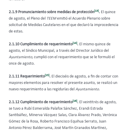
[13]
2.1.9 Pronunciamiento sobre medidas de protección
.
El quince
de agosto, el Pleno del
TEEM
emitió el Acuerdo Plenario sobre
solicitud de Medidas Cautelares en el que declaró la improcedencia
de estas.
[14]
2.1.10 Cumplimiento de requerimiento
.
El mismo quince de
agosto, el Síndico Municipal, a través del Director Jurídico del
Ayuntamiento,
cumplió con el requerimiento que se le formuló el
once de agosto.
[15]
2.1.11 Requerimiento
.
El dieciséis de agosto, a fin de contar con
mayores elementos para resolver el presente asunto, se realizó un
nuevo requerimiento a las regidurías del
Ayuntamiento.
[16]
2.1.12 Cumplimiento de requerimiento
.
El veintitrés de agosto,
se tuvo a Rubí Esmeralda Palafox Sánchez, Erandi Estrada
Santibáñez, Minerva Vázquez Salas, Clara Álvarez Prado, Verónica
Gómez de la Rosa, Roberto Francisco Equihua Serrato, Juan
Antonio Pérez Balderrama, José Martín Granados Martínez,