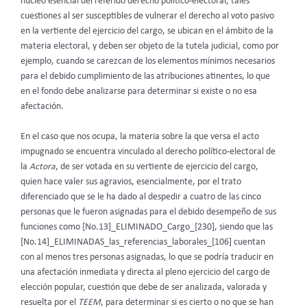
núcleo esencial del referido derecho político-electoral, tales
cuestiones al ser susceptibles de vulnerar el derecho al voto pasivo
en la vertiente del ejercicio del cargo, se ubican en el ámbito de la
materia electoral, y deben ser objeto de la tutela judicial, como por
ejemplo, cuando se carezcan de los elementos mínimos necesarios
para el debido cumplimiento de las atribuciones atinentes, lo que
en el fondo debe analizarse para determinar si existe o no esa
afectación.
En el caso que nos ocupa, la materia sobre la que versa el acto
impugnado se encuentra vinculado al derecho político-electoral de
la
Actora
, de ser votada en su vertiente de ejercicio del cargo,
quien hace valer sus agravios, esencialmente, por el trato
diferenciado que se le ha dado al despedir a cuatro de las cinco
personas que le fueron asignadas para el debido desempeño de sus
funciones como [No.13]_ELIMINADO_Cargo_[230], siendo que las
[No.14]_ELIMINADAS_las_referencias_laborales_[106] cuentan
con al menos tres personas asignadas, lo que se podría traducir en
una afectación inmediata y directa al pleno ejercicio del cargo de
elección popular, cuestión que debe de ser analizada, valorada y
resuelta por el
TEEM
, para determinar si es cierto o no que se han