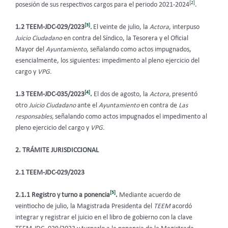
[2]
posesión de sus respectivos cargos para el periodo 2021-2024
.
[3]
1.2 TEEM-JDC-029/2023
.
El veinte de julio, la
Actora
, interpuso
Juicio Ciudadano
en contra del Síndico, la Tesorera y el Oficial
Mayor del
Ayuntamiento
, señalando como actos impugnados,
esencialmente, los siguientes: impedimento al pleno ejercicio del
cargo y
VPG.
[4]
1.3 TEEM-JDC-035/2023
.
El dos de agosto, la
Actora,
presentó
otro
Juicio Ciudadano
ante el
Ayuntamiento
en contra de
Las
responsables,
señalando como actos impugnados el impedimento al
pleno ejercicio del cargo y
VPG.
2.
TRÁMITE JURISDICCIONAL
2.1 TEEM-JDC-029/2023
[5]
2.1.1 Registro y turno a ponencia
.
Mediante acuerdo de
veintiocho de julio, la Magistrada Presidenta del
TEEM
acordó
integrar y registrar el juicio en el libro de gobierno con la clave