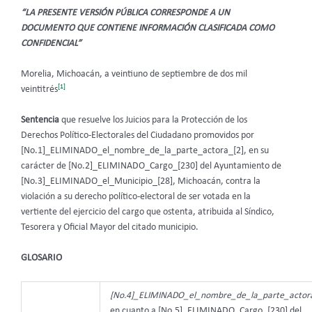
“LA PRESENTE VERSIÓN PÚBLICA CORRESPONDE A UN
DOCUMENTO QUE CONTIENE INFORMACIÓN CLASIFICADA COMO
CONFIDENCIAL”
Morelia, Michoacán, a veintiuno de septiembre de dos mil
[1]
veintitrés
Sentencia
que resuelve los Juicios para la Protección de los
Derechos Político-Electorales del Ciudadano promovidos por
[No.1]_ELIMINADO_el_nombre_de_la_parte_actora_[2], en su
carácter de [No.2]_ELIMINADO_Cargo_[230] del Ayuntamiento de
[No.3]_ELIMINADO_el_Municipio_[28], Michoacán, contra la
violación a su derecho político-electoral de ser votada en la
vertiente del ejercicio del cargo que ostenta, atribuida al Síndico,
Tesorera y Oficial Mayor del citado municipio.
GLOSARIO
[No.4]_ELIMINADO_el_nombre_de_la_parte_actora
en cuanto a [No.5]_ELIMINADO_Cargo_[230] del