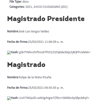
File Type:
docx
Categories:
2021, JUICIO CIUDADANO (JDC)
Magistrado Presidente
Nombre:
José Luis Vargas Valdez
Fecha de Firma:
25/03/2021 11:06:09 a. m.
Hash:
gSk7YNFJ+DVfVnzbTfVX1ZQTq0de30qLEjKQFFUxNAA=
Magistrado
Nombre:
Felipe de la Mata Pizaña
Fecha de Firma:
25/03/2021 04:45:05 p. m.
Hash:
UuYiTNQu5E+aNOgihIgie7Zf0crr56Mbv3yQfpcbRqY=