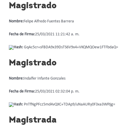
Magistrado
Nombre:
Felipe Alfredo Fuentes Barrera
Fecha de Firma:
25/03/2021 11:21:42 a. m.
Hash:
GqAc5cr+sFBDA9x39DsTS6V9x4+VKQMQOew1FTFbdaQ=
Magistrado
Nombre:
Indalfer Infante Gonzales
Fecha de Firma:
25/03/2021 02:32:04 p. m.
Hash:
PnTfNgPFcz5md4vQXC+TDAp9/uNaAURy0F3xa3WPJjg=
Magistrada