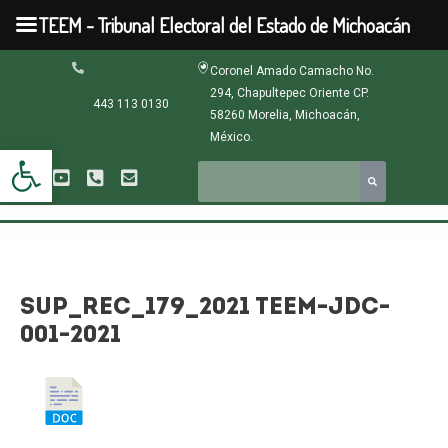
Ir
TEEM - Tribunal Electoral del Estado de Michoacán
al
contenido
Navegación
Coronel Amado Camacho No.
de
294, Chapultepec Oriente CP.
entradas
443 113 0130
58260 Morelia, Michoacán,
México.
Abrir barra de herramientas
SUP_REC_179_2021 TEEM-JDC-
001-2021