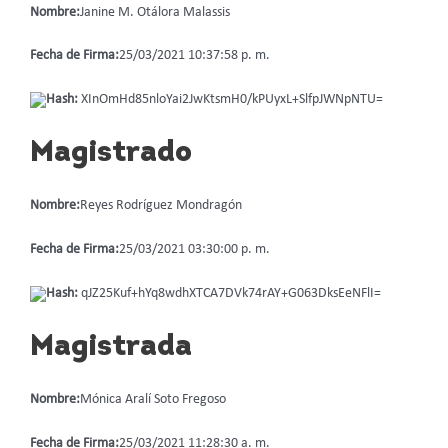
Nombre:
Janine M. Otálora Malassis
Fecha de Firma:
25/03/2021 10:37:58 p. m.
Hash:
XInOmHd85nloYai2JwKtsmH0/kPUyxL+SlfpJWNpNTU=
Magistrado
Nombre:
Reyes Rodríguez Mondragón
Fecha de Firma:
25/03/2021 03:30:00 p. m.
Hash:
qJZ25Kuf+hYq8wdhXTCA7DVk74rAY+G063DksEeNFlI=
Magistrada
Nombre:
Mónica Aralí Soto Fregoso
Fecha de Firma:
25/03/2021 11:28:30 a. m.