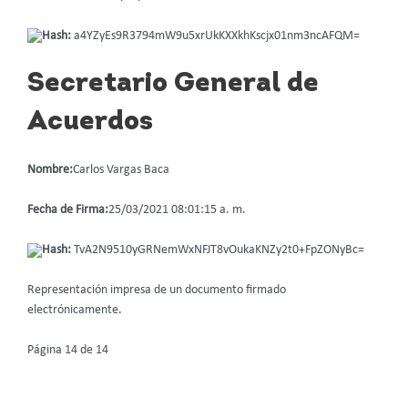
Hash:
a4YZyEs9R3794mW9u5xrUkKXXkhKscjx01nm3ncAFQM=
Secretario General de
Acuerdos
Nombre:
Carlos Vargas Baca
Fecha de Firma:
25/03/2021 08:01:15 a. m.
Hash:
TvA2N9510yGRNemWxNFJT8vOukaKNZy2t0+FpZONyBc=
Representación impresa de un documento firmado
electrónicamente.
Página 14 de 14