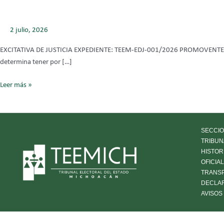
001/2026
2 julio, 2026
EXCITATIVA DE JUSTICIA EXPEDIENTE: TEEM-EDJ-001/2026 PROMOVENTE: R
determina tener por […]
Leer más »
SECCIO
TRIBUN
HISTOR
OFICIA
TRANS
DECLA
AVISOS