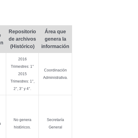
Repositorio
Área que
e
de archivos
genera la
ón
(Histórico)
información
2016
Trimestres: 1°
Coordinación
2015
Administrativa.
Trimestres: 1°,
2°, 3° y 4°.
No genera
Secretaría
a
históricos.
General