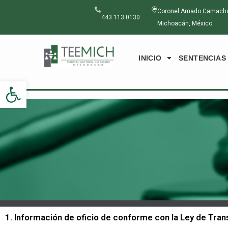
Ir
Coronel Amado Camacho N
al
443 113 0130
Michoacán, México.
contenido
INICIO
SENTENCIAS
Abrir barra de herramientas
1. Información de oficio de conforme con la Ley de Tr