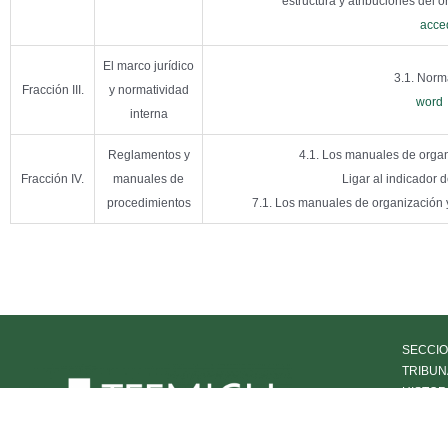
estructura y atribuciones del ó
acce
El marco jurídico
3.1. Norm
Fracción III.
y normatividad
word
interna
Reglamentos y
4.1. Los manuales de organ
Fracción IV.
manuales de
Ligar al indicador d
procedimientos
7.1. Los manuales de organización 
SECCIO
TRIBUN
HISTOR
OFICIA
TRANS