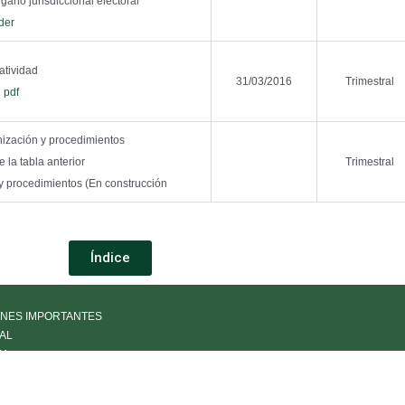
rgano jurisdiccional electoral
der
atividad
31/03/2016
Trimestral
pdf
ización y procedimientos
e la tabla anterior
Trimestral
y procedimientos (En construcción
Índice
NES IMPORTANTES
AL
IA
LÍA DE PARTES
PARENCIA