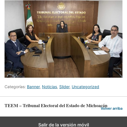
Categorías:
Banner
,
Noticias
,
Slider
,
Uncategorized
TEEM – Tribunal Electoral del Estado de Michoacán
Volver arriba
Salir de la versión móvil