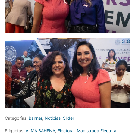
Categorías:
Banner
,
Noticias
,
Slider
Etiquetas:
ALMA BAHENA
,
Electoral
,
Magistrada Electoral
,