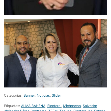
Categorías:
Banner
,
Noticias
,
Slider
Etiquetas:
ALMA BAHENA
,
Electoral
,
Michoacán
,
Salvador
Alejandro Pérez Contreras
,
TEEM
,
Tribunal Electoral del Estado