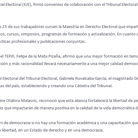
icial Electoral (EJE), firmó convenios de colaboración con el Tribunal Electo
 25 de sus trabajadores cursen la Maestría en Derecho Electoral que imparte
os, cursos, simposios, programas de formación y actualización. En cuanto a
ácticas profesionales y publicaciones conjuntas.
del TEPJF, Felipe de la Mata Pizaña, afirmó que una mejor formación en temas
asión y más racionalidad llevará necesariamente a una mejor calidad democr
l Electoral del Tribunal Electoral, Gabriela Ruvalcaba García, el magistrado 
cas del país, estableciendo y creando una Cátedra del Tribunal.
anine Otálora Malassis, reconoció que esta alianza fortalecerá la libertad de
es que impactarán de manera positiva en la calidad de la vida democrática de
 ni de democracia si no hay una formación académica y una capacitación qu
n libertad, en un Estado de derecho y en una democracia.