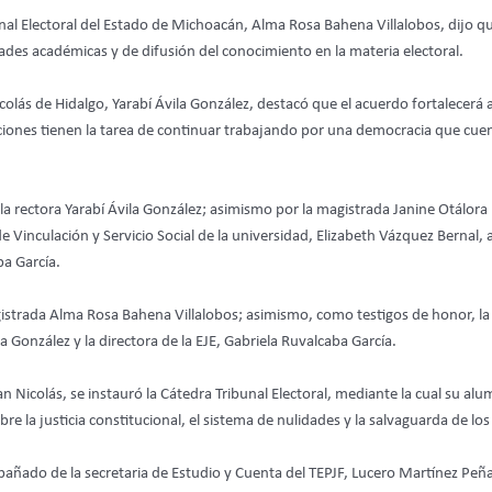
nal Electoral del Estado de Michoacán, Alma Rosa Bahena Villalobos, dijo qu
ividades académicas y de difusión del conocimiento en la materia electoral.
colás de Hidalgo, Yarabí Ávila González, destacó que el acuerdo fortalecerá 
uciones tienen la tarea de continuar trabajando por una democracia que cu
 rectora Yarabí Ávila González; asimismo por la magistrada Janine Otálora 
 de Vinculación y Servicio Social de la universidad, Elizabeth Vázquez Bernal
ba García.
gistrada Alma Rosa Bahena Villalobos; asimismo, como testigos de honor, la
 González y la directora de la EJE, Gabriela Ruvalcaba García.
n Nicolás, se instauró la Cátedra Tribunal Electoral, mediante la cual su a
bre la justicia constitucional, el sistema de nulidades y la salvaguarda de 
añado de la secretaria de Estudio y Cuenta del TEPJF, Lucero Martínez Peña,