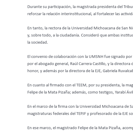
Durante su participación, la magistrada presidenta del Tribu
reforzar la relación interinstitucional, al fortalecer las act
En tanto, la rectora de la Universidad Michoacana de San Ni
y, sobre todo, a la ciudadanía. Consideró que ambas instit
la sociedad.
El convenio de colaboración con la UMSNH fue signado por la
por el abogado general, Raúl Carrera Castillo, y la directora
honor, y además por la directora de la EJE, Gabriela Ruvalca
En cuanto al firmado con el TEEM, por su presidenta, la ma
Felipe de la Mata Pizaña; además, como testigos, Yarabí Ávila
En el marco de la firma con la Universidad Michoacana de Sa
magistraturas federales del TEPJF y profesorado de la EJE so
En ese marco, el magistrado Felipe de la Mata Pizaña, acomp