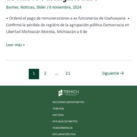
a
Banner
,
Noticias
,
Slider
/
6 noviembre, 2024
la
Presidencia
• Ordenó el pago de remuneraciones a ex funconarios de Coahuayana. •
de
Confirmó la pérdida de registro de la agrupación política Democracia en
Nuevo
Libertad Michoacán Morelia, Michoacán a 6 de
Parangaricutiro
Leer más »
1
2
…
21
Siguiente
→
SECCIONES IMPORTANTES
TRIBUNAL
HISTORIA
OFICIALÍA DE PARTES
TRANSPARENCIA
DECLARACIÓN PDN