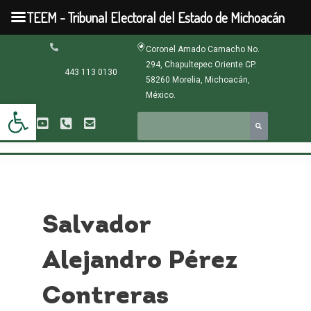
Ir
TEEM - Tribunal Electoral del Estado de Michoacán
al
contenido
Paginación
Coronel Amado Camacho No.
de
294, Chapultepec Oriente CP.
entradas
443 113 0130
58260 Morelia, Michoacán,
México.
Abrir barra de herramientas
Salvador
Alejandro Pérez
Contreras