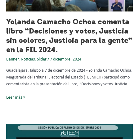
votos,
Justicia
sin
Yolanda Camacho Ochoa comenta
colores,
Justicia
libro “Decisiones y votos, Justicia
para
sin colores, Justicia para la gente”
la
en la FIL 2024.
gente”
en
Banner
,
Noticias
,
Slider
/
7 diciembre, 2024
la
FIL
Guadalajara, Jalisco a 7 de diciembre de 2024.- Yolanda Camacho Ochoa,
2024.
Magistrada del Tribunal Electoral del Estado (TEEMICH) participó como
comentarista en la presentación del libro, “Decisiones y votos, Justicia
Leer más »
TEEMICH
confirmó