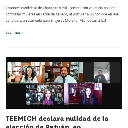
Entonces candidato de Charapan y PRD cometieron violencia política
contra las mujeres en razón de género, al postular a un hombre en una
candidatura reservada para mujeres Morelia, Michoacán a […]
Leer más »
TEEMICH
declara
nulidad
de
la
elección
de
Patuán,
en
Ziracuaretiro
TEEMICH declara nulidad de la
elección de Patuán, en