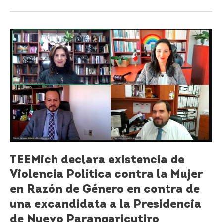
TEEMich
declara
existencia
de
Violencia
Política
contra
la
Mujer
en
Razón
de
TEEMich declara existencia de
Género
Violencia Política contra la Mujer
en
contra
en Razón de Género en contra de
de
una excandidata a la Presidencia
una
de Nuevo Parangaricutiro
excandidata