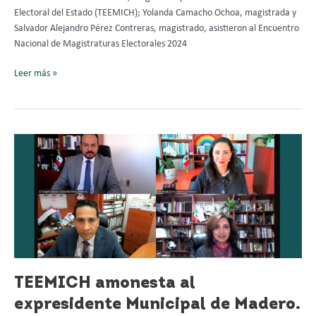
Electoral del Estado (TEEMICH); Yolanda Camacho Ochoa, magistrada y
Salvador Alejandro Pérez Contreras, magistrado, asistieron al Encuentro
Nacional de Magistraturas Electorales 2024
Leer más »
TEEMICH
amonesta
al
expresidente
Municipal
de
Madero.
TEEMICH amonesta al
expresidente Municipal de Madero.