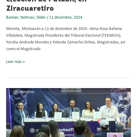
Ziracuaretiro
Banner
,
Noticias
,
Slider
/
11 diciembre, 2024
Morelia, Michoacán a 11 de diciembre de 2024.- Alma Rosa Bahena
Villalobos, Magistrada Presidenta del Tribunal Electoral (TEEMICH),
Yurisha Andrade Morales y Yolanda Camacho Ochoa, Magistradas, así
como el Magistrado
Leer más »
Yolanda
Camacho
Ochoa
comenta
libro
“Decisiones
y