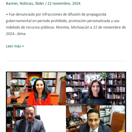
Banner
,
Noticias
,
Slider
/
22 noviembre, 2024
• Fue denunciado por infracciones de difusión de propaganda
gubernamental en periodo prohibido, promoción personalizada y uso
indebido de recursos públicos. Morelia, Michoacán a 22 de noviembre de
2024.- Alma
Leer más »
TEEMICH
Ordenó
al
Ayuntamiento
de
Ziracuaretiro
emitir
una
nueva