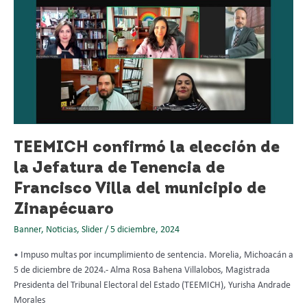
la
elección
de
la
Jefatura
de
Tenencia
de
Francisco
Villa
TEEMICH confirmó la elección de
del
la Jefatura de Tenencia de
municipio
de
Francisco Villa del municipio de
Zinapécuaro
Zinapécuaro
Banner
,
Noticias
,
Slider
/
5 diciembre, 2024
• Impuso multas por incumplimiento de sentencia. Morelia, Michoacán a
5 de diciembre de 2024.- Alma Rosa Bahena Villalobos, Magistrada
Presidenta del Tribunal Electoral del Estado (TEEMICH), Yurisha Andrade
Morales