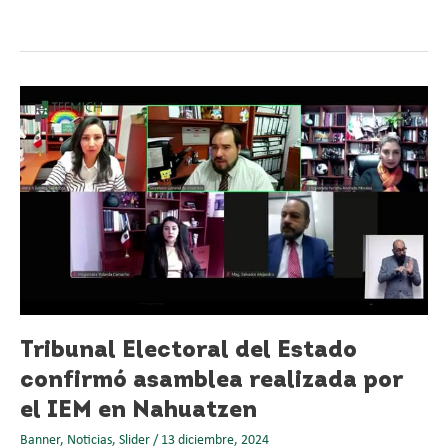
Tribunal
Electoral
del
Estado
confirmó
asamblea
realizada
por
el
IEM
en
Nahuatzen
Tribunal Electoral del Estado
confirmó asamblea realizada por
el IEM en Nahuatzen
Banner
,
Noticias
,
Slider
/
13 diciembre, 2024