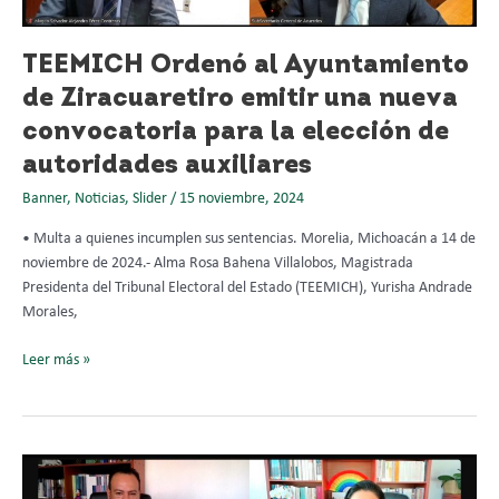
convocatoria
para
la
TEEMICH Ordenó al Ayuntamiento
elección
de Ziracuaretiro emitir una nueva
de
autoridades
convocatoria para la elección de
auxiliares
autoridades auxiliares
Banner
,
Noticias
,
Slider
/
15 noviembre, 2024
• Multa a quienes incumplen sus sentencias. Morelia, Michoacán a 14 de
noviembre de 2024.- Alma Rosa Bahena Villalobos, Magistrada
Presidenta del Tribunal Electoral del Estado (TEEMICH), Yurisha Andrade
Morales,
Leer más »
Determina
TEEMICH