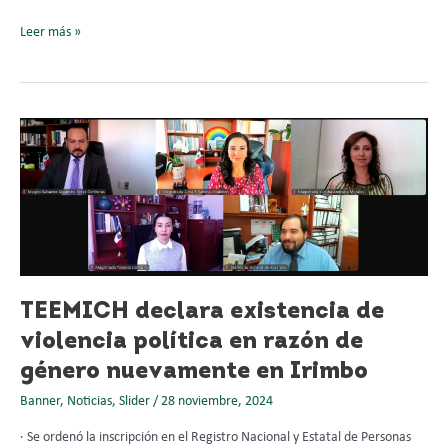
Leer más »
TEEMICH
declara
existencia
de
violencia
política
en
razón
de
TEEMICH declara existencia de
género
violencia política en razón de
nuevamente
género nuevamente en Irimbo
en
Irimbo
Banner
,
Noticias
,
Slider
/
28 noviembre, 2024
· Se ordenó la inscripción en el Registro Nacional y Estatal de Personas