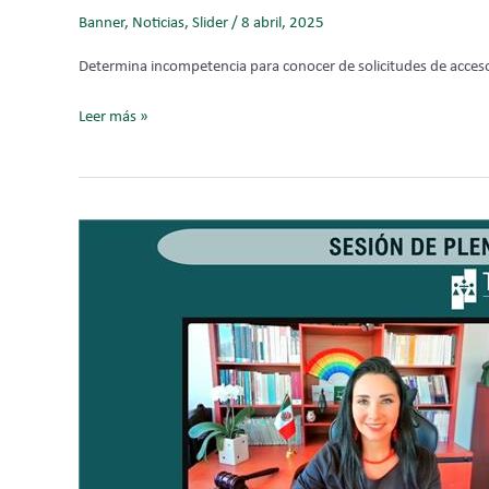
Banner
,
Noticias
,
Slider
/
8 abril, 2025
Determina incompetencia para conocer de solicitudes de acceso
Leer más »
PRI
cometió
Violencia
Política
de
Género,
al
no
haber
destinado