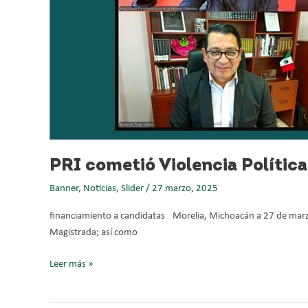
el
50%
de
su
PRI cometió Violencia Política
Banner
,
Noticias
,
Slider
/
27 marzo, 2025
financiamiento a candidatas Morelia, Michoacán a 27 de marzo
Magistrada; así como
Leer más »