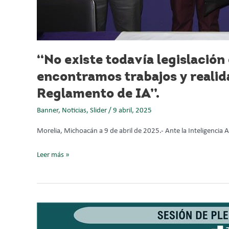
regulatorias
muy
relevantes
como
la
“No existe todavía legislación
Europea
encontramos trabajos y realid
a
Reglamento de IA”.
través
del
Banner
,
Noticias
,
Slider
/
9 abril, 2025
Reglamento
de
Morelia, Michoacán a 9 de abril de 2025.- Ante la Inteligencia A
IA”.
Leer más »
Confirma
TEEMICH