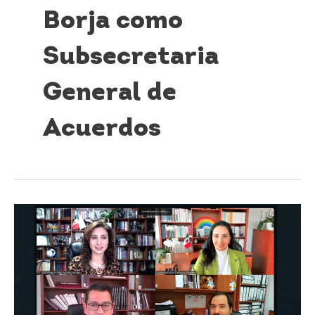
Borja como
Subsecretaria
General de
Acuerdos
TEEMICH
confirma
validez
de
la
elección
extraordinaria