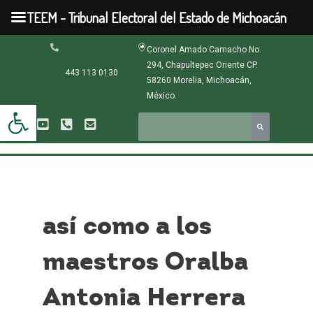
Ir
TEEM - Tribunal Electoral del Estado de Michoacán
al
contenido
Coronel Amado Camacho No.
294, Chapultepec Oriente CP.
443 113 0130
58260 Morelia, Michoacán,
México.
Abrir barra de herramientas
así como a los
maestros Oralba
Antonia Herrera