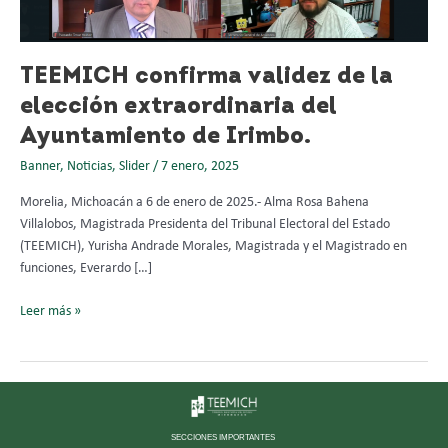
del
Ayuntamiento
de
Irimbo.
TEEMICH confirma validez de la
elección extraordinaria del
Ayuntamiento de Irimbo.
Banner
,
Noticias
,
Slider
/
7 enero, 2025
Morelia, Michoacán a 6 de enero de 2025.- Alma Rosa Bahena
Villalobos, Magistrada Presidenta del Tribunal Electoral del Estado
(TEEMICH), Yurisha Andrade Morales, Magistrada y el Magistrado en
funciones, Everardo […]
Leer más »
SECCIONES IMPORTANTES