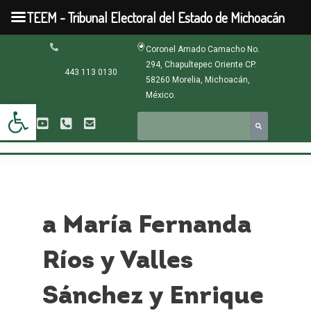
Ir
TEEM - Tribunal Electoral del Estado de Michoacán
al
contenido
Coronel Amado Camacho No.
294, Chapultepec Oriente CP.
443 113 0130
58260 Morelia, Michoacán,
México.
Abrir barra de herramientas
a María Fernanda
Ríos y Valles
Sánchez y Enrique