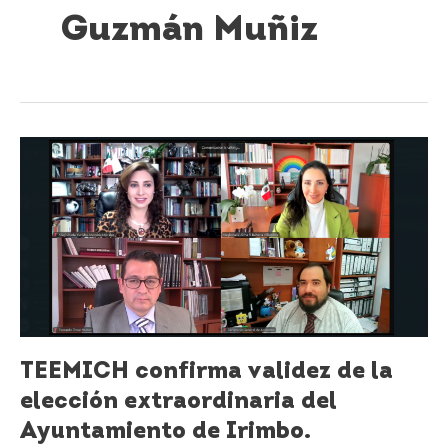
Guzmán Muñiz
TEEMICH
confirma
validez
de
la
elección
extraordinaria
del
Ayuntamiento
de
Irimbo.
TEEMICH confirma validez de la
elección extraordinaria del
Ayuntamiento de Irimbo.