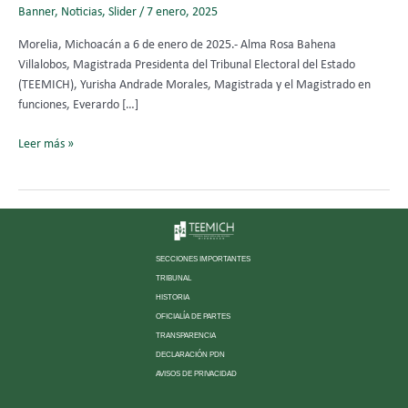
Banner
,
Noticias
,
Slider
/
7 enero, 2025
Morelia, Michoacán a 6 de enero de 2025.- Alma Rosa Bahena
Villalobos, Magistrada Presidenta del Tribunal Electoral del Estado
(TEEMICH), Yurisha Andrade Morales, Magistrada y el Magistrado en
funciones, Everardo […]
Leer más »
SECCIONES IMPORTANTES
TRIBUNAL
HISTORIA
OFICIALÍA DE PARTES
TRANSPARENCIA
DECLARACIÓN PDN
AVISOS DE PRIVACIDAD