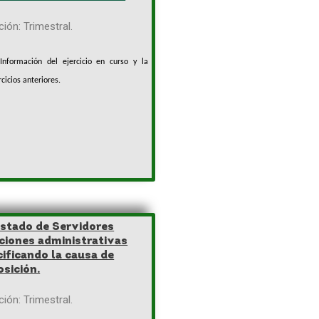
ión: Trimestral.
Información del ejercicio en curso y la
cicios anteriores.
listado de Servidores
ciones administrativas
cificando la causa de
osición.
ión: Trimestral.