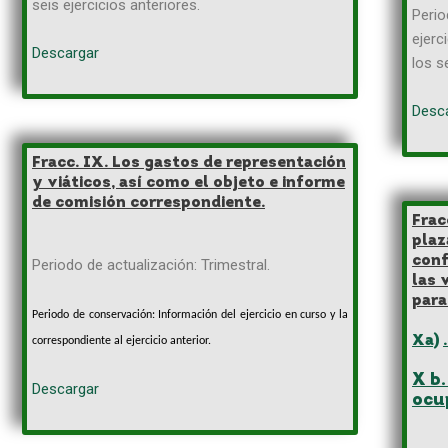
seis ejercicios anteriores.
Perio
ejerc
Descargar
los s
Desc
Fracc. IX. Los gastos de representación
y viáticos, así como el objeto e informe
de comisión correspondiente.
Frac
plaz
conf
Periodo de actualización: Trimestral.
las 
para
Periodo de conservación: Información del ejercicio en curso y la
X
a
)
correspondiente al ejercicio anterior.
X b.
Descargar
ocu