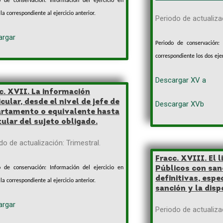
o de conservación: Información del ejercicio en
 la correspondiente al ejercicio anterior.
Periodo de actualizac
argar
Periodo de conservación: 
correspondiente los dos ejer
Descargar XV a
c. XVII. La información
icular, desde el nivel de jefe de
Descargar XVb
rtamento o equivalente hasta
itular del sujeto obligado.
do de actualización: Trimestral.
Fracc. XVIII. El 
o de conservación: Información del ejercicio en
Públicos con san
definitivas, espe
 la correspondiente al ejercicio anterior.
sanción y la disp
argar
Periodo de actualizac