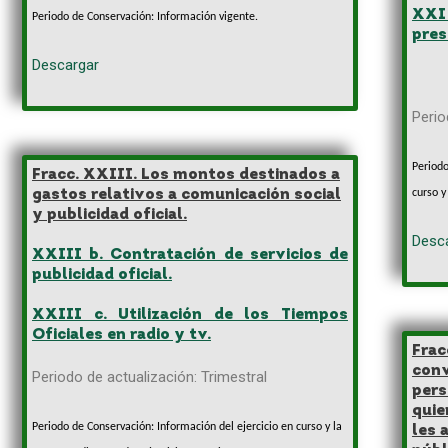
XXI 
Periodo de Conservación: Información vigente.
pres
Descargar
Perio
Periodo
Fracc. XXIII. Los montos destinados a
gastos relativos a comunicación social
curso y
y publicidad oficial.
Desca
XXIII b. Contratación de servicios de
publicidad oficial.
XXIII c. Utilización de los Tiempos
Oficiales en radio y tv.
Frac
conv
Periodo de actualización: Trimestral
pers
quie
Periodo de Conservación: Información del ejercicio en curso y la
les 