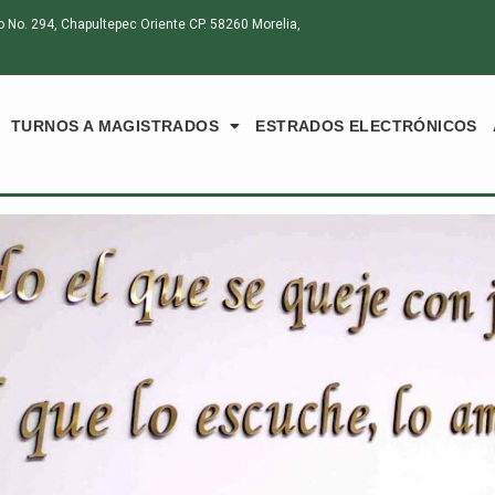
o. 294, Chapultepec Oriente CP. 58260 Morelia,
TURNOS A MAGISTRADOS
ESTRADOS ELECTRÓNICOS