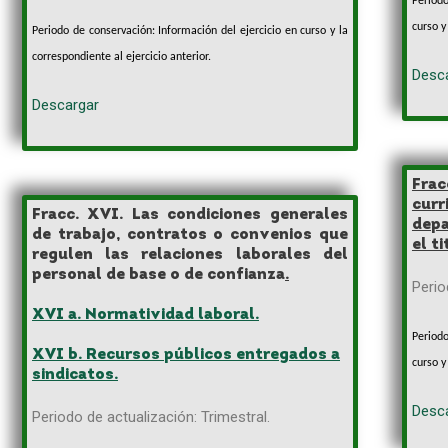
Period
curso y
Periodo de conservación: Información del ejercicio en curso y la
correspondiente al ejercicio anterior.
Desc
Descargar
Frac
curr
Fracc. XVI. Las condiciones generales
depa
de trabajo, contratos o convenios que
el t
regulen las relaciones laborales del
personal de base o de confianza
.
Perio
XVI a. Normatividad laboral.
Period
XVI b. Recursos públicos entregados a
curso y
sindicatos.
Desc
Periodo de actualización: Trimestral.