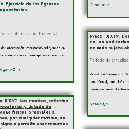
b. Ejercicio de los Egresos
Descargar
upuestarios.
do de actualización: Trimestral
Fracc. XXIV. Lo
de las auditoría
de cada sujeto ob
 de Conservación: Información del ejercicio en
 la correspondiente a seis ejercicios anteriores
.
Periodo de actualizac
rgar XXI b
Periodo de Conservación: Au
continúen vigentes, informa
correspondiente a los tres e
c. XXVI. Los montos, criterios,
Descargar
ocatorias y listado de
onas físicas o morales a
nes, por cualquier motivo, se
asigne o permita usar recursos