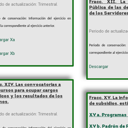
Fracc. XII. La
do de actualización: Trimestral.
Pública de las d
de los Servidore
o de conservación: Información del ejercicio en
 la correspondiente al ejercicio anterior.
Periodo de actuali
argar Xa
Periodo de conservación: 
argar Xb
correspondiente al ejercicio
Descargar
c. XIV. Las convocatorias a
ursos para ocupar cargos
icos y los resultados de los
Fracc. XV. La in
mos.
de subsidios, es
do de actualización: Trimestral.
XV a. Programas 
XV b. Padrón de 