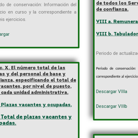
de todos los Ser
do de conservación: Información del
de confianza.
icio en curso y la correspondiente a
eis ejercicios.
VIII a. Remunera
argar
VIII b. Tabulador
Periodo de actualizac
c. X. El número total de las
Periodo de conservación: 
as y del personal de base y
correspondiente al ejercici
ianza, especificando el total de
vacantes, por nivel de puesto,
Descargar VIIIa
 cada unidad administrativa.
. Plazas vacantes y ocupadas.
Descargar VIIIb
 Total de plazas vacantes y
padas.