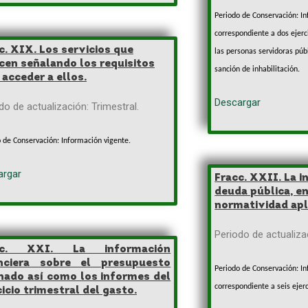
Periodo de Conservación: Inf
correspondiente a dos ejerc
c. XIX. Los servicios que
las personas
servidoras públ
cen señalando los requisitos
sanción de inhabilitación.
 acceder a ellos.
Descargar
do de actualización: Trimestral.
 de Conservación: Información vigente.
argar
Fracc. XXII. La i
deuda pública, en
normatividad apl
Periodo de actualizac
cc. XXI. La información
anciera sobre el presupuesto
Periodo de Conservación: Inf
nado así como los informes del
correspondiente a seis ejerc
cicio trimestral del gasto.