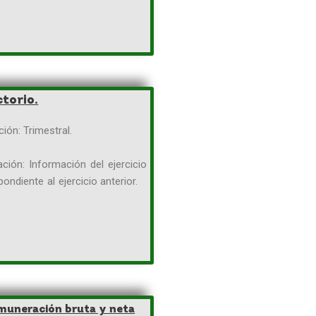
ctorio.
zación: Trimestral.
ción: Información del ejercicio
pondiente al ejercicio anterior.
emuneración bruta y neta