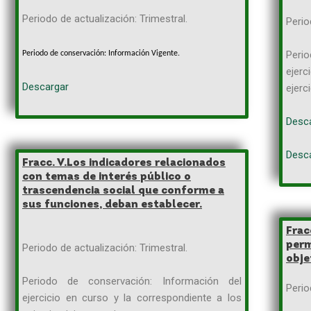
Periodo de actualización: Trimestral.
Perio
Perio
Periodo de conservación: Información Vigente.
ejerc
Descargar
ejerc
Desca
Desca
Fracc. V.
Los indicadores relacionados
con temas de interés público o
trascendencia social
que
conforme a
sus funciones, deban establecer.
Fra
per
Periodo de actualización: Trimestral.
obje
Periodo de conservación:
Información del
Perio
ejercicio en curso y la correspondiente a los