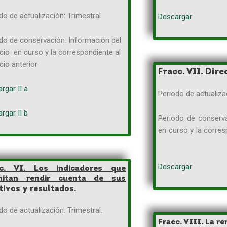
do de actualización: Trimestral
Descargar
do de conservación: Información del
icio en curso y la correspondiente al
icio anterior
Fracc. VII. Dire
rgar II a
Periodo de actuali
rgar II b
Periodo de conserva
en curso y la corres
Descargar
cc. VI. Los indicadores que
mitan rendir cuenta de sus
tivos y resultados.
do de actualización: Trimestral.
Fracc. VIII. La r