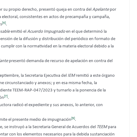
or su propio derecho, presentó queja en contra del
Apelante
por
a electoral, consistentes en actos de precampaña y campaña,
[4]
os
.
nsable
emitió el
Acuerdo Impugnado
en el que determinó la
pensión de la difusión y distribución del periódico en formato de
cumplir con la normatividad en la materia electoral debido a la
lante
presentó demanda de recurso de apelación en contra del
eptiembre, la Secretaria Ejecutiva del
IEM
remitió a este órgano
me circunstanciado y anexos; y en esa misma fecha, la
pediente TEEM-RAP-047/2023 y turnarlo a la ponencia de la
[7]
ión
.
ctora radicó el expediente y sus anexos, lo anterior, con
[9]
rámite el presente medio de impugnación
.
, se instruyó a la Secretaria General de Acuerdos del
TEEM
para
ontar con los elementos necesarios para la debida sustanciación