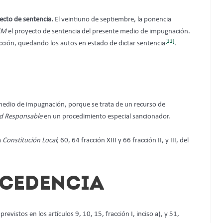
yecto de sentencia.
El veintiuno de septiembre, la ponencia
EM
el proyecto de sentencia del presente medio de impugnación.
[11]
rucción, quedando los autos en estado de dictar sentencia
.
 medio de impugnación,
porque se trata de un recurso de
d Responsable
en un procedimiento especial sancionador.
a
Constitución Local
; 60, 64 fracción XIII y 66 fracción II, y III, del
OCEDENCIA
evistos en los artículos 9, 10, 15, fracción I, inciso a), y 51,