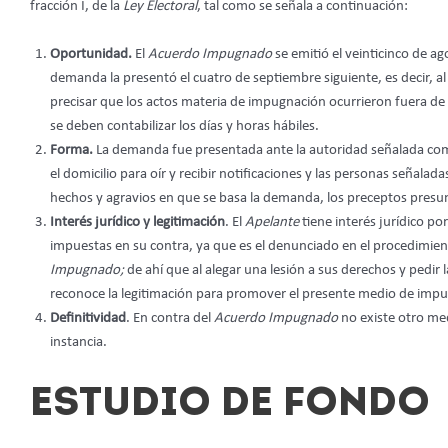
fracción I, de la
Ley Electoral
, tal como se señala a continuación:
Oportunidad.
El
Acuerdo Impugnado
se emitió el veinticinco de ag
demanda la presentó el cuatro de septiembre siguiente, es decir, al 
precisar que los actos materia de impugnación ocurrieron fuera de 
se deben contabilizar los días y horas hábiles.
Forma.
La demanda fue presentada ante la autoridad señalada com
el domicilio para oír y recibir notificaciones y las personas señalad
hechos y agravios en que se basa la demanda, los preceptos presu
Interés jurídico y legitimación
. El
Apelante
tiene interés jurídico p
impuestas en su contra, ya que es el denunciado en el procedimien
Impugnado;
de ahí que al alegar una lesión a sus derechos y pedir l
reconoce la legitimación para promover el presente medio de imp
Definitividad
. En contra del
Acuerdo Impugnado
no existe otro me
instancia.
ESTUDIO DE FONDO