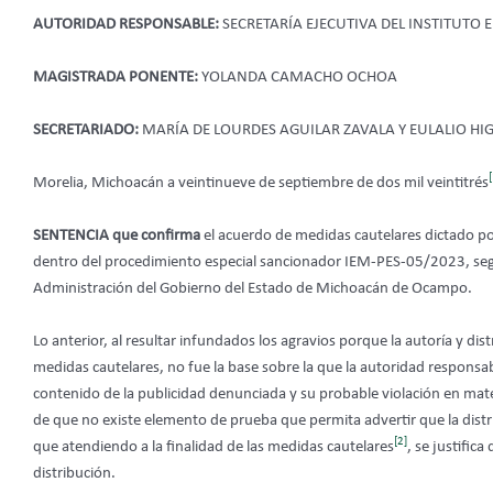
AUTORIDAD RESPONSABLE:
SECRETARÍA EJECUTIVA DEL INSTITUTO
MAGISTRADA PONENTE:
YOLANDA CAMACHO OCHOA
SECRETARIADO:
MARÍA DE LOURDES AGUILAR ZAVALA Y EULALIO H
[
Morelia, Michoacán a veintinueve de septiembre de dos mil veintitrés
SENTENCIA
que confirma
el acuerdo de medidas cautelares dictado por 
dentro del procedimiento especial sancionador IEM-PES-05/2023, segu
Administración del Gobierno del Estado de Michoacán de Ocampo.
Lo anterior, al resultar infundados los agravios porque la autoría y dis
medidas cautelares, no fue la base sobre la que la autoridad responsab
contenido de la publicidad denunciada y su probable violación en mat
de que no existe elemento de prueba que permita advertir que la distrib
[2]
que atendiendo a la finalidad de las medidas cautelares
, se justific
distribución.