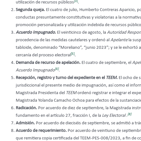
[3]
utilización de recursos públicos
.
Segunda queja.
El cuatro de julio, Humberto Contreras Aparicio, p
conductas presuntamente constitutivas y violatorias a la normativ
promoción personalizada y utilización indebida de recursos públic
Acuerdo Impugnado
.
El veinticinco de agosto, la
Autoridad Respo
procedencia de las medidas cautelares y ordenó al
Apelante
la sus
tabloide, denominado “Moreliano”, “junio 2023”; y se le exhortó a 
[5]
cercanía del proceso electoral
.
Demanda de recurso de apelación.
El cuatro de septiembre, el
Ape
[6]
Acuerdo Impugnado
.
Recepción, registro y turno del expediente en el
TEEM
.
El ocho de s
jurisdiccional el presente medio de impugnación, así como el infor
Magistrada Presidenta del
TEEM
ordenó registrar e integrar el ex
Magistrada Yolanda Camacho Ochoa para efectos de la sustanciac
Radicación.
Por acuerdo de diez de septiembre, la Magistrada instru
[8]
fundamento en el artículo 27, fracción I, de la
Ley Electoral .
Admisión.
Por acuerdo de dieciséis de septiembre, se admitió a t
Acuerdo de requerimiento.
Por acuerdo de veintiuno de septiembre
que remitiera copia certificada del TEEM-PES-008/2023, a fin de c