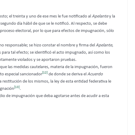
osto; el treinta y uno de ese mes le fue notificado al
Apelante
y la
segundo día hábil de que se le notificó. Al respecto, se debe
proceso electoral, por lo que para efectos de impugnación, sólo
o responsable; se hizo constar el nombre y firma del
Apelante
,
as para tal efecto; se identificó el acto impugnado, así como los
ntamente violados y se aportaron pruebas.
orque las medidas cautelares, materia de la impugnación, fueron
[12]
to especial sancionador
de donde se deriva el
Acuerdo
a restitución de los mismos, la ley de esta entidad federativa le
[13]
ugnación
.
dio de impugnación que deba agotarse antes de acudir a esta