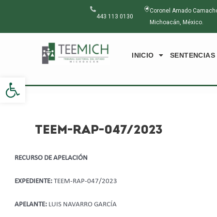
Ir
Navegación
Coronel Amado Camacho N
al
de
443 113 0130
Michoacán, México.
contenido
entradas
INICIO
SENTENCIAS
Abrir barra de herramientas
TEEM-RAP-047/2023
RECURSO DE APELACIÓN
EXPEDIENTE:
TEEM-RAP-047/2023
APELANTE:
LUIS NAVARRO GARCÍA