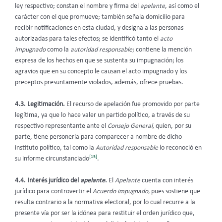
ley respectivo; constan el nombre y firma del
apelante
, así como el
carácter con el que promueve; también señala domicilio para
recibir notificaciones en esta ciudad, y designa a las personas
autorizadas para tales efectos; se identificó tanto el
acto
impugnado
como la
autoridad responsable
; contiene la mención
expresa de los hechos en que se sustenta su impugnación; los
agravios que en su concepto le causan el acto impugnado y los
preceptos presuntamente violados, además, ofrece pruebas.
4.3. Legitimación.
El recurso de apelación fue promovido por parte
legítima, ya que lo hace valer un partido político, a través de su
respectivo representante ante el
Consejo General,
quien, por su
parte, tiene personería para comparecer a nombre de dicho
instituto político, tal como la
Autoridad responsable
lo reconoció en
[15]
su informe circunstanciado
.
4.4. Interés jurídico del
apelante
.
El
Apelante
cuenta con interés
jurídico para controvertir el
Acuerdo impugnado,
pues sostiene que
resulta contrario a la normativa electoral, por lo cual recurre a la
presente vía por ser la idónea para restituir el orden jurídico que,