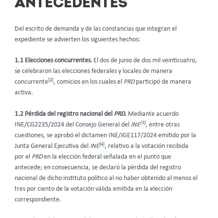
ANTECEDENTES
Del escrito de demanda y de las constancias que integran el
expediente se advierten los siguientes hechos:
1.1 Elecciones concurrentes
.
El dos de junio de dos mil veinticuatro,
se celebraron las elecciones federales y locales de manera
[2]
concurrente
, comicios en los cuales el
PRD
participó de manera
activa.
1.2 Pérdida del registro nacional del
PRD
.
Mediante acuerdo
[3]
INE/CG2235/2024 del Consejo General del
INE
, entre otras
cuestiones, se aprobó el dictamen INE/JGE117/2024 emitido por la
[4]
Junta General Ejecutiva del
INE
, relativo a la votación recibida
por el
PRD
en la elección federal señalada en el punto que
antecede; en consecuencia, se declaró la pérdida del registro
nacional de dicho instituto político al no haber obtenido al menos el
tres por ciento de la votación válida emitida en la elección
correspondiente.