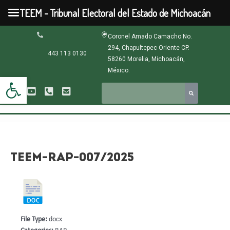
Ir
TEEM - Tribunal Electoral del Estado de Michoacán
al
contenido
Navegación
Coronel Amado Camacho No.
de
294, Chapultepec Oriente CP.
entradas
443 113 0130
58260 Morelia, Michoacán,
México.
Abrir barra de herramientas
TEEM-RAP-007/2025
File Type:
docx