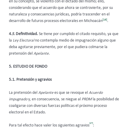
en su concepto, se violentó con el dictado del mismo; ello,
considerando que el acuerdo que ahora se controvierte, por su
naturaleza y consecuencias jurídicas, podría trascender en el
[16]
desarrollo de futuros procesos electorales en Michoacán
.
4
.5.
Definitividad.
Se tiene por cumplido el citado requisito, ya que
la
Ley Electoral
no contempla medio de impugnación alguno que
deba agotarse previamente, por el que pudiera colmarse la
pretensión del
Apelante
.
5. ESTUDIO DE FONDO
5.1. Pretensión y agravios
La pretensión del
Apelante
es que se revoque el
Acuerdo
impugnado
y
,
en consecuencia,
se niegue al
PRDM
la posibilidad de
coaligarse con diversas fuerzas políticas el próximo proceso
electoral en el Estado.
[17]
Para tal efecto hace valer los siguientes agravios
: