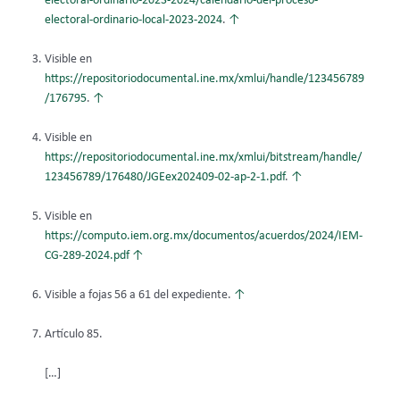
electoral-ordinario-2023-2024/calendario-del-proceso-
electoral-ordinario-local-2023-2024
.
↑
Visible en
https://repositoriodocumental.ine.mx/xmlui/handle/123456789
/176795
.
↑
Visible en
https://repositoriodocumental.ine.mx/xmlui/bitstream/handle/
123456789/176480/JGEex202409-02-ap-2-1.pdf
.
↑
Visible en
https://computo.iem.org.mx/documentos/acuerdos/2024/IEM-
CG-289-2024.pdf
↑
Visible a fojas 56 a 61 del expediente.
↑
Artículo 85.
[…]