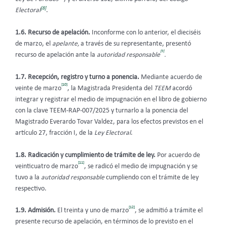
[8]
Electoral
.
1.6. Recurso de apelación.
Inconforme con lo anterior, el dieciséis
de marzo, el
apelante,
a través de su representante, presentó
[9]
recurso de apelación ante la
autoridad responsable
.
1.7. Recepción, registro y turno a ponencia.
Mediante acuerdo de
[10]
veinte de marzo
, la Magistrada Presidenta del
TEEM
acordó
integrar y registrar el medio de impugnación en el libro de gobierno
con la clave TEEM-RAP-007/2025 y turnarlo a la ponencia del
Magistrado Everardo Tovar Valdez, para los efectos previstos en el
artículo 27, fracción I, de la
Ley Electoral
.
1.8. Radicación y cumplimiento de trámite de ley.
Por acuerdo de
[11]
veinticuatro de marzo
, se radicó el medio de impugnación y se
tuvo a la
autoridad responsable
cumpliendo con el trámite de ley
respectivo.
[12]
1.9. Admisión.
El treinta y uno de marzo
, se admitió a trámite el
presente recurso de apelación, en términos de lo previsto en el