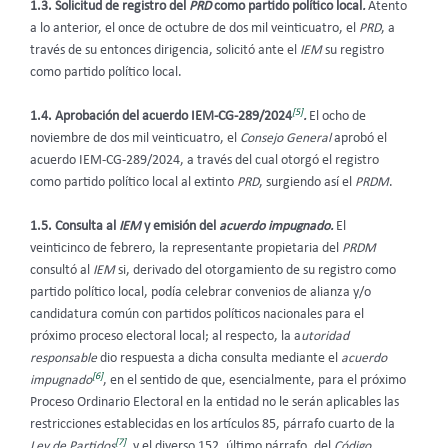
1.3. Solicitud de registro del
PRD
como partido político local
.
Atento
a lo anterior, el once de octubre de dos mil veinticuatro, el
PRD
, a
través de su entonces dirigencia, solicitó ante el
IEM
su registro
como partido político local.
[5]
1.4.
Aprobación del acuerdo IEM-CG-289/2024
.
El ocho de
noviembre de dos mil veinticuatro, el
Consejo General
aprobó el
acuerdo IEM-CG-289/2024, a través del cual otorgó el registro
como partido político local al extinto
PRD
, surgiendo así el
PRDM
.
1.5.
Consulta al
IEM
y emisión del
acuerdo impugnado.
El
veinticinco de febrero, la representante propietaria del
PRDM
consultó al
IEM
si, derivado del otorgamiento de su registro como
partido político local, podía celebrar convenios de alianza y/o
candidatura común con partidos políticos nacionales para el
próximo proceso electoral local; al respecto, la a
utoridad
responsable
dio respuesta a dicha consulta mediante el
acuerdo
[6]
impugnado
, en el sentido de que, esencialmente, para el próximo
Proceso Ordinario Electoral en la entidad no le serán aplicables las
restricciones establecidas en los artículos 85, párrafo cuarto de la
[7]
Ley de Partidos
, y el diverso 152, último párrafo, del
Código