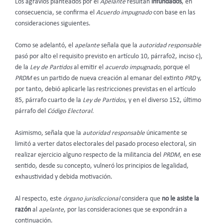
Los agravios planteados por el
Apelante
resultan
infundados
, en
consecuencia, se confirma el
Acuerdo impugnado
con base en las
consideraciones siguientes.
Como se adelantó, el
apelante
señala que la
autoridad responsable
pasó por alto el requisito previsto en artículo 10, párrafo2, inciso c),
de la
Ley de Partidos
al emitir el
acuerdo impugnado,
porque el
PRDM
es un partido de nueva creación al emanar del extinto
PRD
y,
por tanto, debió aplicarle las restricciones previstas en el artículo
85, párrafo cuarto de la
Ley de Partidos
, y en el diverso 152, último
párrafo del
Código Electoral.
Asimismo, señala que la
autoridad responsable
únicamente se
limitó a verter datos electorales del pasado proceso electoral, sin
realizar ejercicio alguno respecto de la militancia del
PRDM
, en ese
sentido, desde su concepto, vulneró los principios de legalidad,
exhaustividad y debida motivación.
Al respecto, este
órgano jurisdiccional
considera que
no le asiste la
razón
al
apelante
, por las consideraciones que se expondrán a
continuación.