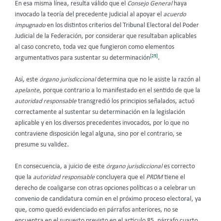
En esa misma línea, resulta válido que el
Consejo General
haya
invocado la teoría del precedente judicial al apoyar el
acuerdo
impugnado
en los distintos criterios del Tribunal Electoral del Poder
Judicial de la Federación, por considerar que resultaban aplicables
al caso concreto, toda vez que fungieron como elementos
[25]
argumentativos para sustentar su determinación
.
Así, este
órgano jurisdiccional
determina que no le asiste la razón al
apelante
, porque contrario a lo manifestado en el sentido de que la
autoridad responsable
transgredió los principios señalados, actuó
correctamente al sustentar su determinación en la legislación
aplicable y en los diversos precedentes invocados, por lo que no
contraviene disposición legal alguna, sino por el contrario, se
presume su validez.
En consecuencia, a juicio de este
órgano jurisdiccional
es correcto
que la
autoridad responsable
concluyera que el
PRDM
tiene el
derecho de coaligarse con otras opciones políticas o a celebrar un
convenio de candidatura común en el próximo proceso electoral, ya
que, como quedó evidenciado en párrafos anteriores, no se
encuentra en el supuesto previsto en el artículo 85, párrafo cuarto