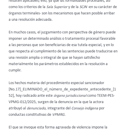
resulten aplicables; ello, ya que las formalidades procesales, así
como los criterios de la
Sala Superior
y de la
SCJN
-en su carácter de
órganos terminales- son los mecanismos que hacen posible arribar
a una resolución adecuada.
En muchos casos, el juzgamiento con perspectiva de género puede
imponer un determinado análisis o tratamiento procesal favorable
a las personas que son beneficiarias de esa tutela especial, y en lo
que respecta al cumplimiento de las sentencias puede traducirse en
una revisión amplia o integral de que se hayan satisfecho
materialmente los parámetros establecidos en la resolución a
cumplir.
Los hechos materia del procedimiento especial sancionador
[No.17]_ELIMINADO_el_número_de_expediente_antecedente_[1
52], hoy radicado ante este
órgano jurisdiccional
como TEEM-PES-
VPMG-012/2025, surgen de la denuncia en la que la actora
atribuyó al
denunciado
, integrante del
Consejo indígena
por
conductas constitutivas de
VPMRG
.
El que se invoque esta forma agravada de violencia impone la