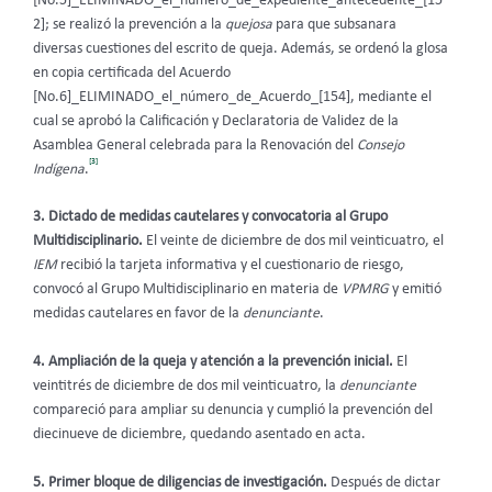
[No.5]_ELIMINADO_el_número_de_expediente_antecedente_[15
2]; se realizó la prevención a la
quejosa
para que subsanara
diversas cuestiones del escrito de queja. Además, se ordenó la glosa
en copia certificada del Acuerdo
[No.6]_ELIMINADO_el_número_de_Acuerdo_[154], mediante el
cual se aprobó la Calificación y Declaratoria de Validez de la
Asamblea General celebrada para la Renovación del
Consejo
[3]
Indígena
.
3.
Dictado de medidas cautelares y convocatoria al Grupo
Multidisciplinario.
El
veinte de diciembre de dos mil veinticuatro, el
IEM
recibió la tarjeta informativa y el cuestionario de riesgo,
convocó al Grupo Multidisciplinario en materia de
VPMRG
y emitió
medidas cautelares en favor de la
denunciante
.
4. Ampliación de la queja y atención a la prevención inicial.
El
veintitrés
de diciembre de dos mil veinticuatro, la
denunciante
compareció para ampliar su denuncia y cumplió la prevención del
diecinueve de diciembre, quedando asentado en acta.
5. Primer bloque de diligencias de investigación.
Después de dictar