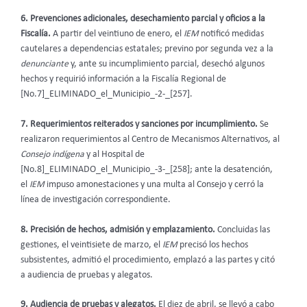
6. Prevenciones adicionales, desechamiento parcial y oficios a la
Fiscalía.
A partir del veintiuno de enero,
el
IEM
notificó medidas
cautelares a dependencias estatales; previno por segunda vez a la
denunciante
y, ante su incumplimiento parcial, desechó algunos
hechos y requirió información a la Fiscalía Regional de
[No.7]_ELIMINADO_el_Municipio_-2-_[257].
7. Requerimientos reiterados y sanciones por incumplimiento.
Se
realizaron requerimientos al Centro de Mecanismos Alternativos, al
Consejo indígena
y al Hospital de
[No.8]_ELIMINADO_el_Municipio_-3-_[258]; ante la desatención,
el
IEM
impuso amonestaciones y una multa al Consejo y cerró la
línea de investigación correspondiente.
8. Precisión de hechos, admisión y emplazamiento.
Concluidas las
gestiones, el veintisiete de marzo, el
IEM
precisó los hechos
subsistentes, admitió el procedimiento, emplazó a las partes y citó
a audiencia de pruebas y alegatos.
9. Audiencia de pruebas y alegatos.
El diez de abril, se llevó a cabo