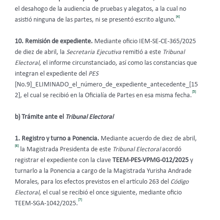
el desahogo de la audiencia de pruebas y alegatos, a la cual no
[4]
asistió ninguna de las partes, ni se presentó escrito alguno.
10. Remisión de expediente.
Mediante oficio IEM-SE-CE-365/2025
de diez de abril, la
Secretaria Ejecutiva
remitió a este
Tribunal
Electoral
, el informe circunstanciado, así como las constancias que
integran el expediente del
PES
[No.9]_ELIMINADO_el_número_de_expediente_antecedente_[15
[5]
2], el cual se recibió en la Oficialía de Partes en esa misma fecha.
b) Trámite ante el
Tribunal Electoral
1. Registro y turno a Ponencia.
Mediante acuerdo de diez de abril,
[6]
la Magistrada Presidenta de este
Tribunal Electoral
acordó
registrar el expediente con la clave
TEEM-PES-VPMG-012/2025
y
turnarlo a la Ponencia a cargo de la Magistrada Yurisha Andrade
Morales, para los efectos previstos en el artículo 263 del
Código
Electoral
, el cual se recibió el once siguiente, mediante oficio
[7]
TEEM-SGA-1042/2025.