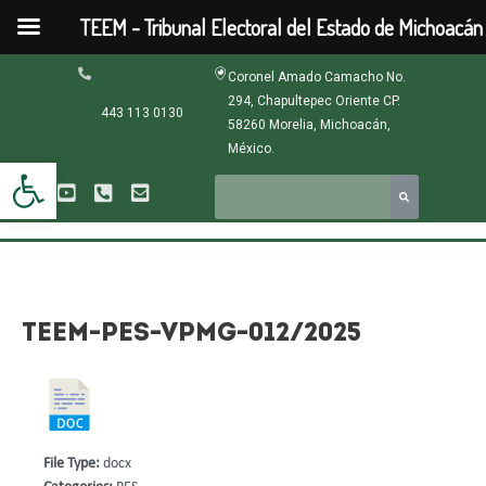
Ir
TEEM - Tribunal Electoral del Estado de Michoacán
al
contenido
Navegación
Coronel Amado Camacho No.
de
294, Chapultepec Oriente CP.
entradas
443 113 0130
58260 Morelia, Michoacán,
México.
Abrir barra de herramientas
TEEM-PES-VPMG-012/2025
File Type:
docx