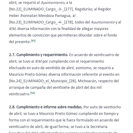
abril, se requirió al
Ayuntamiento,
a la
[No.22]_ELIMINADO_Cargo_-3-_[277], Regidurías
,
al Regidor
Heber Jhonnatan Mendoza Paniagua, al
[No.23]_ELIMINADO_Cargo_-4-_[278], todos del
Ayuntamiento
y al
IEM,
diversa información con la finalidad de allegar mayores
elementos de convicción que permitieran dilucidar sobre el fondo
[53]
del presente.
2.7. Cumplimiento y requerimiento.
En acuerdo de veinticuatro de
abril, se tuvo al
IEM
por cumpliendo con el requerimiento
efectuado en auto de veintidós de abril, asimismo, se requirió a
Mauricio Prieto Gómez diversa información referente al evento en
[No.24]_ELIMINADO_el_Municipio_[28], Michoacán, respecto del
arranque de campaña del veintisiete de abril del dos mil
[54]
veinticuatro.
2.8. Cumplimiento e informe sobre medidas.
Por auto de veintiocho
de abril, se tuvo a Mauricio Prieto Gómez cumpliendo en tiempo y
forma con el requerimiento que le fuera formulado en acuerdo del
veinticuatro de abril, de igual forma, se tuvo a la Secretaria