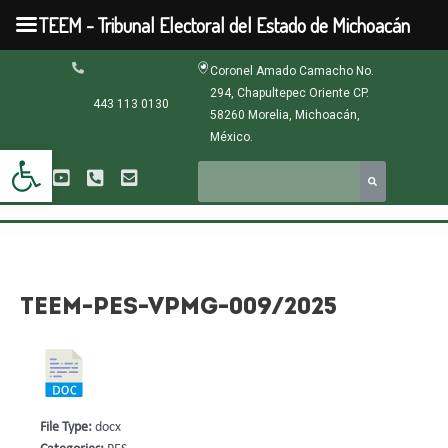
Ir
TEEM - Tribunal Electoral del Estado de Michoacán
al
contenido
Navegación
Coronel Amado Camacho No.
de
294, Chapultepec Oriente CP.
entradas
443 113 0130
58260 Morelia, Michoacán,
México.
Abrir barra de herramientas
TEEM-PES-VPMG-009/2025
File Type:
docx