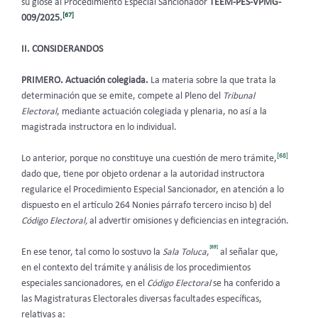
su glose al Procedimiento Especial Sancionador
TEEM-PES-VPMG-
[67]
009/2025.
II. CONSIDERANDOS
PRIMERO.
Actuación colegiada.
La materia sobre la que trata la
determinación que se emite, compete al Pleno del
Tribunal
Electoral
, mediante actuación colegiada y plenaria, no así a la
magistrada instructora en lo individual.
[68]
Lo anterior, porque no constituye una cuestión de mero trámite,
dado que, tiene por objeto ordenar a la autoridad instructora
regularice el Procedimiento Especial Sancionador, en atención a lo
dispuesto en el artículo 264 Nonies párrafo tercero inciso b) del
Código Electoral,
al advertir omisiones y deficiencias en integración.
[69]
En ese tenor, tal como lo sostuvo la
Sala Toluca
,
al señalar que,
en el contexto del trámite y análisis de los procedimientos
especiales sancionadores, en el
Código Electoral
se ha conferido a
las Magistraturas Electorales diversas facultades específicas,
relativas a: