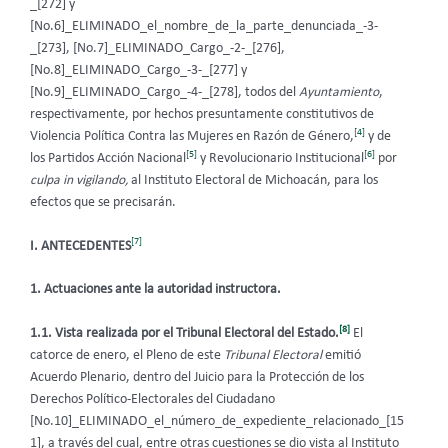
_[272] y
[No.6]_ELIMINADO_el_nombre_de_la_parte_denunciada_-3-
_[273], [No.7]_ELIMINADO_Cargo_-2-_[276],
[No.8]_ELIMINADO_Cargo_-3-_[277] y
[No.9]_ELIMINADO_Cargo_-4-_[278], todos del
Ayuntamiento
,
respectivamente,
por hechos presuntamente constitutivos de
[4]
Violencia Política Contra las Mujeres en Razón de Género,
y de
[5]
[6]
los Partidos Acción Nacional
y Revolucionario Institucional
por
culpa in vigilando,
al Instituto Electoral de Michoacán, para los
efectos que se precisarán.
[7]
I. ANTECEDENTES
1. Actuaciones ante la autoridad instructora.
[8]
1.1. Vista realizada por el Tribunal Electoral del Estado.
El
catorce de enero, el Pleno de este
Tribunal Electoral
emitió
Acuerdo Plenario, dentro del Juicio para la Protección de los
Derechos Político-Electorales del Ciudadano
[No.10]_ELIMINADO_el_número_de_expediente_relacionado_[15
1], a través del cual, entre otras cuestiones se dio vista al Instituto