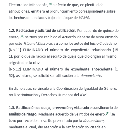
[9]
Electoral de Michoacán,
a efecto de que, en plenitud de
atribuciones, emitiera el pronunciamiento correspondiente sobre
los hechos denunciados bajo el enfoque de
VPMG
.
1.2. Radicación y solicitud de ratificación.
Por acuerdo de quince de
[10]
enero,
se tuvo por recibido el Acuerdo Plenario de Vista emitido
por este
Tribunal Electoral,
así como los autos del Juicio Ciudadano
[No.11]_ELIMINADO_el_número_de_expediente_relacionado_[15
1], por lo que se radicó el escrito de queja que dio origen al mismo,
asignándole la clave
[No.12]_ELIMINADO_el_número_de_expediente_antecedente_[1
52], asimismo, se solicitó su ratificación a la
denunciante
.
En dicho auto, se vinculó a la Coordinación de Igualdad de Género,
no Discriminación y Derechos Humanos del
IEM
.
1.3. Ratificación de queja, prevención y vista sobre cuestionario de
[11]
análisis de riesgo.
Mediante acuerdo de veintidós de enero,
se
tuvo por recibido el escrito presentado por la
denunciante
,
mediante el cual, dio atención a la ratificación solicitada en