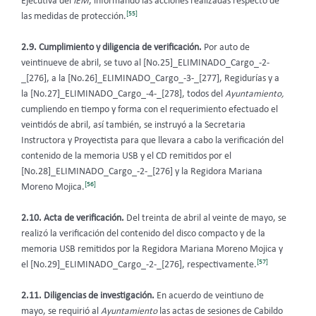
Ejecutiva del
IEM
, informando las acciones realizadas respecto de
[55]
las medidas de protección.
2.9. Cumplimiento y diligencia de verificación.
Por auto de
veintinueve de abril, se tuvo al [No.25]_ELIMINADO_Cargo_-2-
_[276], a la [No.26]_ELIMINADO_Cargo_-3-_[277], Regidurías y a
la [No.27]_ELIMINADO_Cargo_-4-_[278], todos del
Ayuntamiento,
cumpliendo en tiempo y forma con el requerimiento efectuado el
veintidós de abril, así también, se instruyó a la Secretaria
Instructora y Proyectista para que llevara a cabo la verificación del
contenido de la memoria USB y el CD remitidos por el
[No.28]_ELIMINADO_Cargo_-2-_[276] y la Regidora Mariana
[56]
Moreno Mojica.
2.10. Acta de verificación.
Del treinta de abril al veinte de mayo, se
realizó la verificación del contenido del disco compacto y de la
memoria USB remitidos por la Regidora Mariana Moreno Mojica y
[57]
el [No.29]_ELIMINADO_Cargo_-2-_[276], respectivamente.
2.11. Diligencias de investigación.
En acuerdo de veintiuno de
mayo, se requirió al
Ayuntamiento
las actas de sesiones de Cabildo