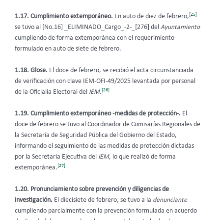
[25]
1.17. Cumplimiento extemporáneo.
En auto de diez de febrero,
se tuvo al
[No.16] _ELIMINADO_Cargo_-2-_[276] del
Ayuntamiento
cumpliendo de forma extemporánea con el requerimiento
formulado en auto de siete de febrero.
1.18. Glose.
El doce de febrero, se recibió el acta circunstanciada
de verificación con clave IEM-OFI-49/2025 levantada por personal
[26]
de la Oficialía Electoral del
IEM
.
1.19.
Cumplimiento extemporáneo -medidas de protección-.
El
doce de febrero se tuvo al Coordinador de Comisarías Regionales de
la Secretaría de Seguridad Pública del Gobierno del Estado,
informando el seguimiento de las medidas de protección dictadas
por la Secretaria Ejecutiva del
IEM
, lo que realizó de forma
[27]
extemporánea.
1.20. Pronunciamiento sobre prevención y diligencias de
investigación.
El diecisiete de febrero, se tuvo a la
denunciante
cumpliendo parcialmente con la prevención formulada en acuerdo