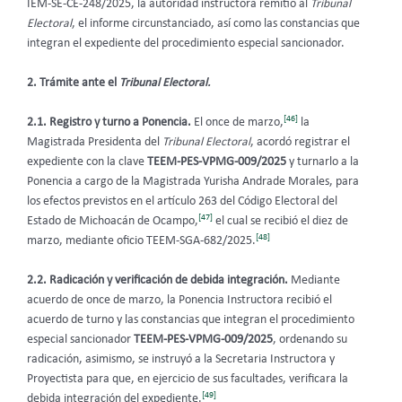
IEM-SE-CE-248/2025, la autoridad instructora remitió al
Tribunal
Electoral
, el informe circunstanciado, así como las constancias que
integran el expediente del procedimiento especial sancionador.
2. Trámite ante el
Tribunal Electoral.
[46]
2.1. Registro y turno a Ponencia.
El once de marzo,
la
Magistrada Presidenta del
Tribunal Electoral
, acordó registrar el
expediente con la clave
TEEM-PES-VPMG-009/2025
y turnarlo a la
Ponencia a cargo de la Magistrada Yurisha Andrade Morales, para
los efectos previstos en el artículo 263 del Código Electoral del
[47]
Estado de Michoacán de Ocampo,
el cual se recibió el diez de
[48]
marzo, mediante oficio TEEM-SGA-682/2025.
2.2. Radicación y verificación de debida integración.
Mediante
acuerdo de once de marzo, la Ponencia Instructora recibió el
acuerdo de turno y las constancias que integran el procedimiento
especial sancionador
TEEM-PES-VPMG-009/2025
, ordenando su
radicación, asimismo, se instruyó a la Secretaria Instructora y
Proyectista para que, en ejercicio de sus facultades, verificara la
[49]
debida integración del expediente.