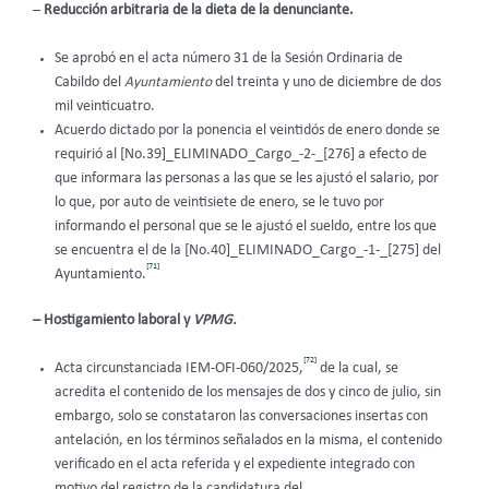
–
Reducción arbitraria de la dieta de la denunciante.
Se aprobó en el acta número 31 de la Sesión Ordinaria de
Cabildo del
Ayuntamiento
del treinta y uno de diciembre de dos
mil veinticuatro.
Acuerdo dictado por la ponencia el veintidós de enero donde se
requirió al [No.39]_ELIMINADO_Cargo_-2-_[276] a efecto de
que informara las personas a las que se les ajustó el salario, por
lo que, por auto de veintisiete de enero, se le tuvo por
informando el personal que se le ajustó el sueldo, entre los que
se encuentra el de la [No.40]_ELIMINADO_Cargo_-1-_[275] del
[71]
Ayuntamiento.
– Hostigamiento laboral y
VPMG.
[72]
Acta circunstanciada IEM-OFI-060/2025,
de la cual, se
acredita el contenido de los mensajes de dos y cinco de julio, sin
embargo, solo se constataron las conversaciones insertas con
antelación, en los términos señalados en la misma, el contenido
verificado en el acta referida y el expediente integrado con
motivo del registro de la candidatura del