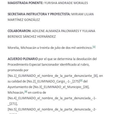
MAGISTRADA PONENTE:
YURISHA ANDRADE MORALES
SECRETARIA INSTRUCTORA Y PROYECTISTA:
MIRIAM LILIAN
MARTÍNEZ GONZÁLEZ
COLABORARON:
ADILENE ALMANZA PALOMARES Y YULIANA
BERENICE SÁNCHEZ HERNÁNDEZ
[1]
Morelia, Michoacán a treinta de julio de dos mil veinticinco.
ACUERDO PLENARIO
por el que se determina la devolución del
Procedimiento Especial Sancionador identificado al rubro,
promovido por
[No.1]_ELIMINADO_el_nombre_de_la_parte_denunciante_[6], en
[2]
su calidad de [No.2]_ELIMINADO_Cargo_-1-_[275]
del
Ayuntamiento de [No.3]_ELIMINADO_el_Municipio_[28],
[3]
Michoacán,
en contra de
[No.4]_ELIMINADO_el_nombre_de_la_parte_denunciada_-1-
_[271],
[No.5]_ELIMINADO_el_nombre_de_la_parte_denunciada_-2-