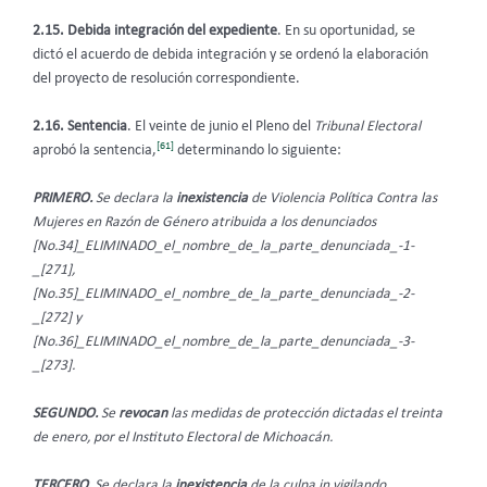
2.15. Debida integración del expediente
. En su oportunidad, se
dictó el acuerdo de debida integración y se ordenó la elaboración
del proyecto de resolución correspondiente.
2.16. Sentencia
. El veinte de junio el Pleno del
Tribunal Electoral
[61]
aprobó la sentencia,
determinando lo siguiente:
PRIMERO.
Se declara la
inexistencia
de Violencia Política Contra las
Mujeres en Razón de Género atribuida a los denunciados
[No.34]_ELIMINADO_el_nombre_de_la_parte_denunciada_-1-
_[271],
[No.35]_ELIMINADO_el_nombre_de_la_parte_denunciada_-2-
_[272] y
[No.36]_ELIMINADO_el_nombre_de_la_parte_denunciada_-3-
_[273].
SEGUNDO.
Se
revocan
las medidas de protección dictadas el treinta
de enero, por el Instituto Electoral de Michoacán.
TERCERO.
Se declara la
inexistencia
de la culpa in vigilando