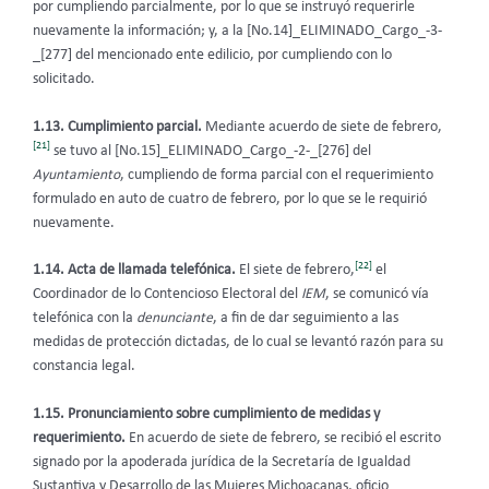
por cumpliendo parcialmente, por lo que se instruyó requerirle
nuevamente la información; y, a la [No.14]_ELIMINADO_Cargo_-3-
_[277] del mencionado ente edilicio, por cumpliendo con lo
solicitado.
1.13. Cumplimiento parcial.
Mediante acuerdo de siete de febrero,
[21]
se tuvo al [No.15]_ELIMINADO_Cargo_-2-_[276] del
Ayuntamiento
, cumpliendo de forma parcial con el requerimiento
formulado en auto de cuatro de febrero, por lo que se le requirió
nuevamente.
[22]
1.14. Acta de llamada telefónica.
El siete de febrero,
el
Coordinador de lo Contencioso Electoral del
IEM
, se comunicó vía
telefónica con la
denunciante
, a fin de dar seguimiento a las
medidas de protección dictadas, de lo cual se levantó razón para su
constancia legal.
1.15. Pronunciamiento sobre cumplimiento de medidas y
requerimiento.
En acuerdo de siete de febrero, se recibió el escrito
signado por la apoderada jurídica de la Secretaría de Igualdad
Sustantiva y Desarrollo de las Mujeres Michoacanas, oficio