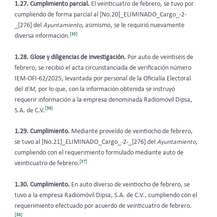
1.27. Cumplimiento parcial.
El veinticuatro de febrero, se tuvo por
cumpliendo de forma parcial al [No.20]_ELIMINADO_Cargo_-2-
_[276] del
Ayuntamiento
, asimismo, se le requirió nuevamente
[35]
diversa información.
1.28. Glose y diligencias de investigación.
Por auto de veintiséis de
febrero, se recibió el acta circunstanciada de verificación número
IEM-OFI-62/2025, levantada por personal de la Oficialía Electoral
del
IEM
, por lo que, con la información obtenida se instruyó
requerir información a la empresa denominada Radiomóvil Dipsa,
[36]
S.A. de C.V.
1.29. Cumplimiento.
Mediante proveído de veintiocho de febrero,
se tuvo al [No.21]_ELIMINADO_Cargo_-2-_[276]
del
Ayuntamiento
,
cumpliendo con el requerimiento formulado mediante auto de
[37]
veinticuatro de febrero.
1.30. Cumplimiento.
En auto diverso de veintiocho de febrero, se
tuvo a la empresa Radiomóvil Dipsa, S.A. de C.V., cumpliendo con el
requerimiento efectuado por acuerdo de veinticuatro de febrero.
[38]