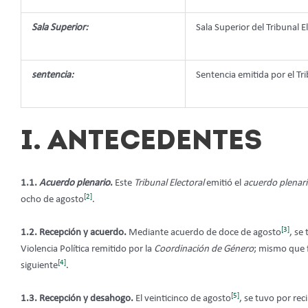
Sala Superior:
Sala Superior del Tribunal E
sentencia:
Sentencia emitida por el Tri
I. ANTECEDENTES
1.1.
Acuerdo plenario
.
Este
Tribunal Electoral
emitió el
acuerdo plenar
[2]
ocho de agosto
.
[3]
1.2. Recepción y acuerdo.
Mediante acuerdo de doce de agosto
, se
Violencia Política remitido por la
Coordinación de Género
; mismo que 
[4]
siguiente
.
[5]
1.3. Recepción y desahogo.
El veinticinco de agosto
, se tuvo por rec