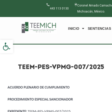
Ir
Navegación
Coronel Amado Camacho N
al
de
443 113 0130
Michoacán, México.
contenido
entradas
INICIO
SENTENCIAS
Abrir barra de herramientas
TEEM-PES-VPMG-007/2025
ACUERDO PLENARIO DE CUMPLIMIENTO
PROCEDIMIENTO ESPECIAL SANCIONADOR
EXPEDIENTE:
TEEM-PES-VPMG-007/2025