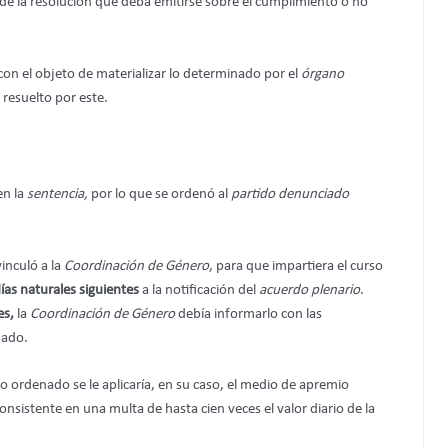
s de la resolución que deba emitirse sobre el cumplimiento o no
on el objeto de materializar lo determinado por el
órgano
 resuelto por este.
en la
sentencia,
por lo que se ordenó al
partido denunciado
vinculó a la
Coordinación de Género
,
para que impartiera el curso
ías naturales siguientes
a la notificación del
acuerdo plenario
.
es,
la
Coordinación de Género
debía informarlo con las
nado.
o ordenado se le aplicaría, en su caso, el medio de apremio
consistente en una multa de hasta cien veces el valor diario de la