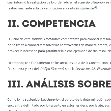
cual informó la realización de lo ordenado en el
acuerdo plenario
y se 
[6]
realizó mediante acta de certificación el veintiséis siguiente
.
II. COMPETENCIA
El Pleno de este
Tribunal Electoral
es competente para conocer y resolve
no se limita a conocer y resolver las controversias de manera pronta, c
proveer lo necesario para garantizar la plena ejecución de sus resoluci
Lo anterior, con fundamento en los artículos 98 A de la Constitución Local
f) 262, 263 y 264 del
Código Electoral
, 5 de la
Ley de Justicia Electoral
III. ANÁLISIS SOBR
Como lo ha sostenido
Sala Superior
, el objeto de la determinación so
encuentra delimitado por lo resuelto en estos, es decir, por la
litis
, sus