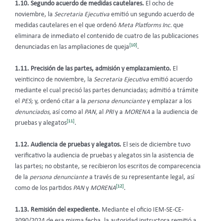
1.10. Segundo acuerdo de medidas cautelares.
El ocho de
noviembre, la
Secretaria Ejecutiva
emitió un segundo acuerdo de
medidas cautelares en el que ordenó
Meta Platforms Inc.
que
eliminara de inmediato el contenido de cuatro de las publicaciones
[10]
denunciadas en las ampliaciones de queja
.
1.11. Precisión de las partes, admisión y emplazamiento.
El
veinticinco de noviembre, la
Secretaria Ejecutiva
emitió acuerdo
mediante el cual precisó las partes denunciadas; admitió a trámite
el
PES
; y, ordenó citar a la
persona denunciante
y emplazar a los
denunciados,
así como al
PAN,
al
PRI
y a
MORENA
a la audiencia de
[11]
pruebas y alegatos
.
1.12. Audiencia de pruebas y alegatos.
El seis de diciembre tuvo
verificativo la audiencia de pruebas y alegatos sin la asistencia de
las partes; no obstante, se recibieron los escritos de comparecencia
de la
persona denunciante
a través de su representante legal, así
[12]
como de los partidos
PAN
y
MORENA
.
1.13. Remisión del expediente.
Mediante el oficio IEM-SE-CE-
3090/2024 de esa misma fecha, la autoridad instructora remitió a