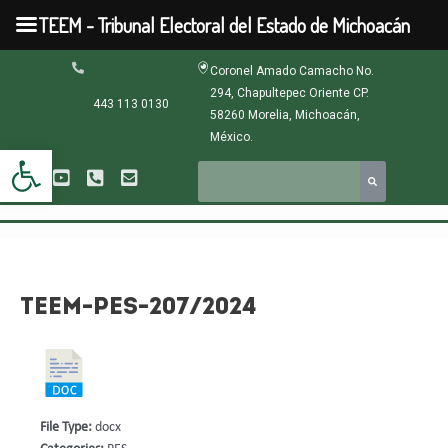
Ir
TEEM - Tribunal Electoral del Estado de Michoacán
al
contenido
Navegación
Coronel Amado Camacho No.
de
294, Chapultepec Oriente CP.
entradas
443 113 0130
58260 Morelia, Michoacán,
México.
Abrir barra de herramientas
TEEM-PES-207/2024
File Type:
docx