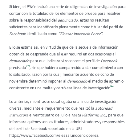
Si bien, el
IEM
efectuó una serie de diligencias de investigación para
contar con la totalidad de los elementos de prueba para resolver
sobre la responsabilidad del
denunciado
, éstas no resultan
suficientes para identificarlo plenamente como titular del perfil de
Facebook
identificado como
“Eleazar Inocencio Perez”
.
Ello se estima así, en virtud de que de la secuela de información
obtenida se desprende que el
IEM
requirió en dos ocasiones al
denunciado
para que indicara si reconoce el perfil de
Facebook
[21]
precisado
, sin que hubiera comparecido a dar cumplimiento con
lo solicitado, razón por la cual, mediante acuerdo de ocho de
noviembre determinó imponer al
denunciado
el medio de apremio
[22]
consistente en una multa y cerró esa línea de investigación
.
Lo anterior, mientras se desahogaba una línea de investigación
diversa, mediante el requerimiento que realizó la
autoridad
instructora
el veinticuatro de julio a
Meta Platforms, Inc.
, para que
informara quiénes son los titulares, administradores y responsables
del perfil de Facebook soportado en la URL
https://www.facebook.com/eleazar.inocencioperez.