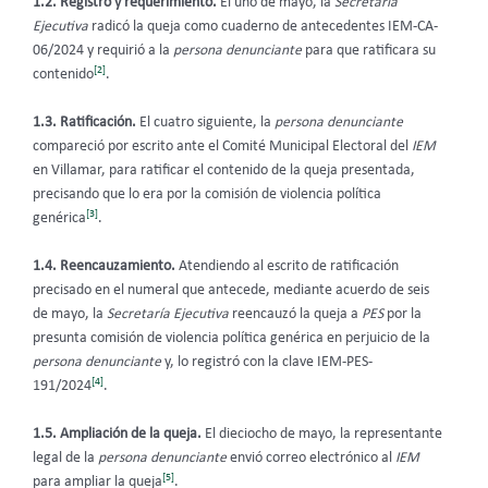
1.2. Registro y requerimiento.
El uno de mayo, la
Secretaria
Ejecutiva
radicó la queja como cuaderno de antecedentes IEM-CA-
06/2024 y requirió a la
persona denunciante
para que ratificara su
[2]
contenido
.
1.3. Ratificación.
El cuatro siguiente, la
persona denunciante
compareció por escrito ante el Comité Municipal Electoral del
IEM
en Villamar, para ratificar el contenido de la queja presentada,
precisando que lo era por la comisión de violencia política
[3]
genérica
.
1.4. Reencauzamiento.
Atendiendo al escrito de ratificación
precisado en el numeral que antecede, mediante acuerdo de seis
de mayo, la
Secretaría Ejecutiva
reencauzó la queja a
PES
por la
presunta comisión de violencia política genérica en perjuicio de la
persona denunciante
y, lo registró con la clave IEM-PES-
[4]
191/2024
.
1.5. Ampliación de la queja.
El dieciocho de mayo, la representante
legal de la
persona denunciante
envió correo electrónico al
IEM
[5]
para ampliar la queja
.