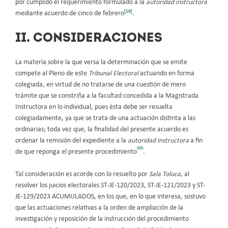
por cumplido el requerimiento formulado a la
autoridad instructora
[19]
mediante acuerdo de cinco de febrero
.
II. CONSIDERACIONES
La materia sobre la que versa la determinación que se emite
compete al Pleno de este
Tribunal Electoral
actuando en forma
colegiada, en virtud de no tratarse de una cuestión de mero
trámite que se constriña a la facultad concedida a la Magistrada
Instructora en lo individual, pues ésta debe ser resuelta
colegiadamente, ya que se trata de una actuación distinta a las
ordinarias; toda vez que, la finalidad del presente acuerdo es
ordenar la remisión del expediente a la
autoridad instructora
a fin
[20]
de que reponga el presente procedimiento
.
Tal consideración es acorde con lo resuelto por
Sala Toluca
, al
resolver los juicios electorales ST-JE-120/2023, ST-JE-121/2023 y ST-
JE-129/2023 ACUMULADOS, en los que, en lo que interesa, sostuvo
que las actuaciones relativas a la orden de ampliación de la
investigación y reposición de la instrucción del procedimiento