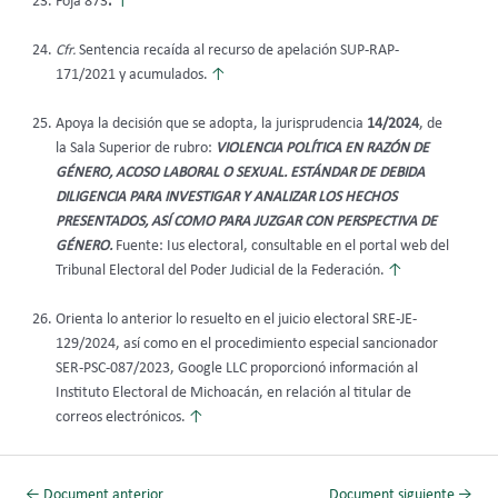
Foja 873
.
↑
Cfr.
Sentencia recaída al recurso de apelación SUP-RAP-
171/2021 y acumulados.
↑
Apoya la decisión que se adopta, la jurisprudencia
14/2024
, de
la Sala Superior de rubro:
VIOLENCIA POLÍTICA EN RAZÓN DE
GÉNERO, ACOSO LABORAL O SEXUAL. ESTÁNDAR DE DEBIDA
DILIGENCIA PARA INVESTIGAR Y ANALIZAR LOS HECHOS
PRESENTADOS, ASÍ COMO PARA JUZGAR CON PERSPECTIVA DE
GÉNERO.
Fuente: Ius electoral, consultable en el portal web del
Tribunal Electoral del Poder Judicial de la Federación.
↑
Orienta lo anterior lo resuelto en el juicio electoral SRE-JE-
129/2024, así como en el procedimiento especial sancionador
SER-PSC-087/2023, Google LLC proporcionó información al
Instituto Electoral de Michoacán, en relación al titular de
correos electrónicos.
↑
←
Document anterior
Document siguiente
→