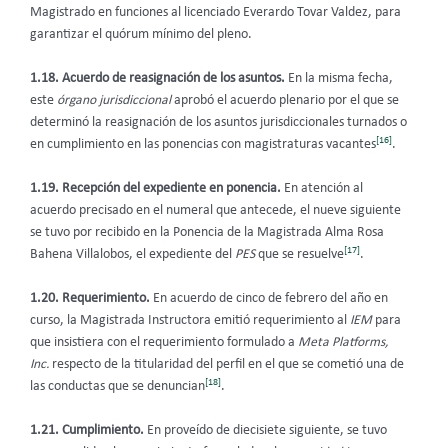
Magistrado en funciones al licenciado Everardo Tovar Valdez, para
garantizar el quórum mínimo del pleno.
1.18. Acuerdo de reasignación de los asuntos.
En la misma fecha,
este
órgano jurisdiccional
aprobó el acuerdo plenario por el que se
determinó la reasignación de los asuntos jurisdiccionales turnados o
[16]
en cumplimiento en las ponencias con magistraturas vacantes
.
1.19. Recepción del expediente en ponencia.
En atención al
acuerdo precisado en el numeral que antecede, el nueve siguiente
se tuvo por recibido en la Ponencia de la Magistrada Alma Rosa
[17]
Bahena Villalobos, el expediente del
PES
que se resuelve
.
1.20. Requerimiento.
En acuerdo de cinco de febrero del año en
curso, la Magistrada Instructora emitió requerimiento al
IEM
para
que insistiera con el requerimiento formulado a
Meta Platforms,
Inc.
respecto de la titularidad del perfil en el que se cometió una de
[18]
las conductas que se denuncian
.
1.21. Cumplimiento.
En proveído
de diecisiete siguiente, se tuvo