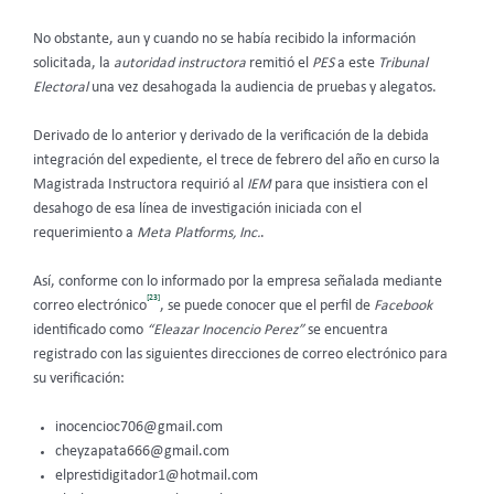
No obstante, aun y cuando no se había recibido la información
solicitada, la
autoridad instructora
remitió el
PES
a este
Tribunal
Electoral
una vez desahogada la audiencia de pruebas y alegatos.
Derivado de lo anterior y derivado de la verificación de la debida
integración del expediente, el trece de febrero del año en curso la
Magistrada Instructora requirió al
IEM
para que insistiera con el
desahogo de esa línea de investigación iniciada con el
requerimiento a
Meta Platforms, Inc.
.
Así, conforme con lo informado por la empresa señalada mediante
[23]
correo electrónico
, se puede conocer que el perfil de
Facebook
identificado como
“Eleazar Inocencio Perez”
se encuentra
registrado con las siguientes direcciones de correo electrónico para
su verificación:
inocencioc706@gmail.com
cheyzapata666@gmail.com
elprestidigitador1@hotmail.com