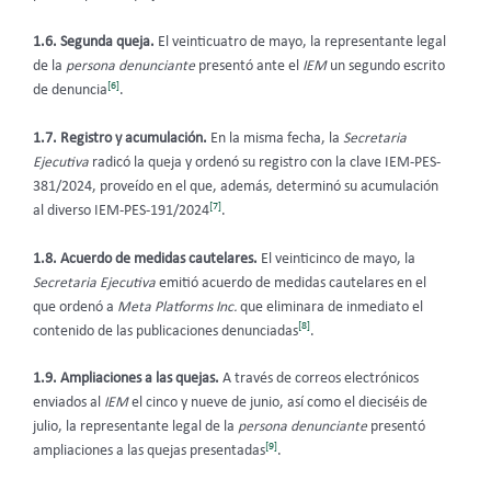
1.6. Segunda queja.
El veinticuatro de mayo, la representante legal
de la
persona denunciante
presentó ante el
IEM
un segundo escrito
[6]
de denuncia
.
1.7. Registro y acumulación.
En la misma fecha, la
Secretaria
Ejecutiva
radicó la queja y ordenó su registro con la clave IEM-PES-
381/2024, proveído en el que, además, determinó su acumulación
[7]
al diverso IEM-PES-191/2024
.
1.8. Acuerdo de medidas cautelares.
El veinticinco de mayo, la
Secretaria Ejecutiva
emitió acuerdo de medidas cautelares en el
que ordenó a
Meta Platforms Inc.
que eliminara de inmediato el
[8]
contenido de las publicaciones denunciadas
.
1.9. Ampliaciones a las quejas.
A través de correos electrónicos
enviados al
IEM
el cinco y nueve de junio, así como el dieciséis de
julio, la representante legal de la
persona denunciante
presentó
[9]
ampliaciones a las quejas presentadas
.