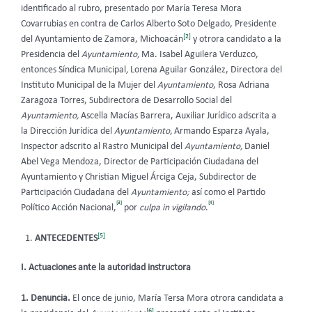
identificado al rubro, presentado por María Teresa Mora
Covarrubias
en contra de Carlos Alberto Soto Delgado, Presidente
[2]
del Ayuntamiento de Zamora, Michoacán
y otrora candidato a la
Presidencia del
Ayuntamiento,
Ma. Isabel Aguilera Verduzco,
entonces Síndica Municipal
,
Lorena Aguilar González, Directora del
Instituto Municipal de la Mujer del
Ayuntamiento
, Rosa Adriana
Zaragoza Torres, Subdirectora de Desarrollo Social del
Ayuntamiento,
Ascella Macías Barrera, Auxiliar Jurídico adscrita a
la Dirección Jurídica del
Ayuntamiento,
Armando Esparza Ayala,
Inspector adscrito al Rastro Municipal del
Ayuntamiento,
Daniel
Abel Vega Mendoza, Director de Participación Ciudadana del
Ayuntamiento y Christian Miguel Árciga Ceja, Subdirector de
Participación Ciudadana del
Ayuntamiento;
así como el Partido
[3]
[4]
Político Acción Nacional,
por
culpa in vigilando
.
[5]
ANTECEDENTES
I. Actuaciones ante la autoridad instructora
1. Denuncia.
El once de junio, María Tersa Mora otrora candidata a
[6]