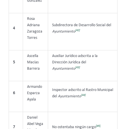
González
Rosa
Adriana
Subdirectora de Desarrollo Social del
4
[42]
Zaragoza
Ayuntamiento
Torres
Ascella
Auxiliar Jurídico adscrita a la
5
Macías
Dirección Jurídica del
[43]
Barrera
Ayuntamiento
Armando
Inspector adscrito al Rastro Municipal
6
Esparza
[44]
del
Ayuntamiento
Ayala
Daniel
Abel Vega
[45]
7
No ostentaba ningún cargo