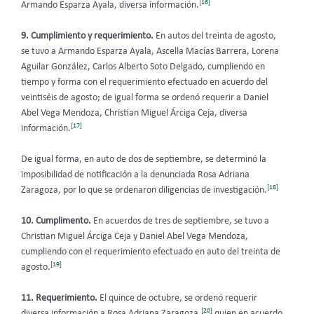
[16]
Armando Esparza Ayala, diversa información.
9. Cumplimiento y requerimiento.
En autos del treinta de agosto,
se tuvo a Armando Esparza Ayala, Ascella Macías Barrera, Lorena
Aguilar González, Carlos Alberto Soto Delgado, cumpliendo en
tiempo y forma con el requerimiento efectuado en acuerdo del
veintiséis de agosto; de igual forma se ordenó requerir a Daniel
Abel Vega Mendoza, Christian Miguel Árciga Ceja, diversa
[17]
información.
De igual forma, en auto de dos de septiembre, se determinó la
imposibilidad de notificación a la denunciada Rosa Adriana
[18]
Zaragoza, por lo que se ordenaron diligencias de investigación.
10. Cumplimento.
En acuerdos de tres de septiembre, se tuvo a
Christian Miguel Árciga Ceja y Daniel Abel Vega Mendoza,
cumpliendo con el requerimiento efectuado en auto del treinta de
[19]
agosto.
11. Requerimiento.
El quince de octubre, se ordenó requerir
[20]
diversa información a Rosa Adriana Zaragoza,
quien en acuerdo