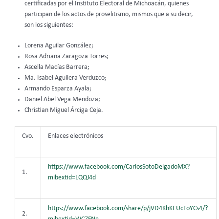
certificadas por el Instituto Electoral de Michoacán, quienes
participan de los actos de proselitismo, mismos que a su decir,
son los siguientes:
Lorena Aguilar González;
Rosa Adriana Zaragoza Torres;
Ascella Macías Barrera;
Ma. Isabel Aguilera Verduzco;
Armando Esparza Ayala;
Daniel Abel Vega Mendoza;
Christian Miguel Árciga Ceja.
Cvo.
Enlaces electrónicos
https://www.facebook.com/CarlosSotoDelgadoMX?
1.
mibextid=LQQJ4d
https://www.facebook.com/share/p/jVD4KhKEUcFoYCs4/?
2.