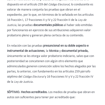
dispuesto en el artículo 259 del
Código Electoral
, lo conducente es
valorar de manera conjunta las pruebas que obran en el
expediente, por lo que, en términos de lo señalado en los artículos
16 fracción I, 17 fracciones II y IV y 22 fracción II de la
Ley de
Justicia,
las pruebas
documentales públicas
al haber sido emitidas
por funcionarios en ejercicio de sus atribuciones adquieren valor
probatorio pleno y generan plena certeza de su contenido.
En relación con las pruebas
presuncional en su doble aspecto e
instrumental de actuaciones
, la
técnica
y
documental privada,
únicamente se les otorga valor probatorio indiciario, salvo que con
posterioridad se concatenen con algún otro elemento que
adminiculados generen convicción sobre los hechos alegados por las
partes, lo anterior, con fundamento en los artículos 259 párrafo
séptimo del
Código Electoral
y 16 fracciones IV y V y 22 fracción IV
de la
Ley de Justicia
.
SÉPTIMO. Hechos acreditados.
Los medios de prueba que obran en
autos son suficientes para tener por acreditado que: