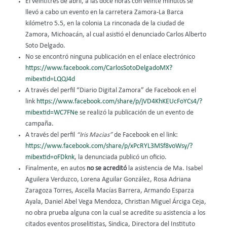
El veintitrés de abril, a las doce horas con veinte minutos se
llevó a cabo un evento en la carretera Zamora-La Barca
kilómetro 5.5, en la colonia La rinconada de la ciudad de
Zamora, Michoacán, al cual asistió el denunciado Carlos Alberto
Soto Delgado.
No se encontró ninguna publicación en el enlace electrónico
https://www.facebook.com/CarlosSotoDelgadoMX?
mibextid=LQQJ4d
A través del perfil “Diario Digital Zamora” de Facebook en el
link
https://www.facebook.com/share/p/jVD4KhKEUcFoYCs4/?
mibextid=WC7FNe
se realizó la publicación de un evento de
campaña.
A través del perfil
“Iris Macias”
de Facebook en el link:
https://www.facebook.com/share/p/xPcRYL3MSf8voWsy/?
mibextid=oFDknk
, la denunciada publicó un oficio.
Finalmente, en autos
no se acreditó
la asistencia de Ma. Isabel
Aguilera Verduzco, Lorena Aguilar González, Rosa Adriana
Zaragoza Torres, Ascella Macías Barrera, Armando Esparza
Ayala, Daniel Abel Vega Mendoza, Christian Miguel Árciga Ceja,
no obra prueba alguna con la cual se acredite su asistencia a los
citados eventos proselitistas, Sindica, Directora del Instituto