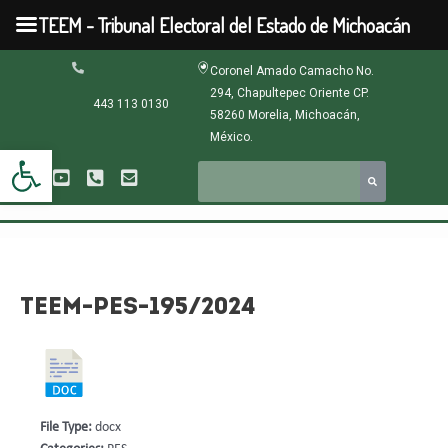
Ir
TEEM - Tribunal Electoral del Estado de Michoacán
al
contenido
Navegación
Coronel Amado Camacho No.
de
294, Chapultepec Oriente CP.
entradas
443 113 0130
58260 Morelia, Michoacán,
México.
Abrir barra de herramientas
TEEM-PES-195/2024
File Type:
docx