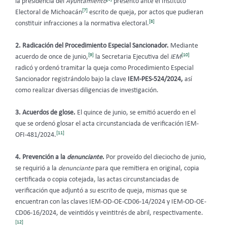
la presidencia del
Ayuntamiento
presentó ante el Instituto
[7]
Electoral de Michoacán
escrito de queja
, por actos que pudieran
[8]
constituir infracciones a la normativa electoral.
2. Radicación del Procedimiento Especial Sancionador.
Mediante
[9]
[10]
acuerdo de once de junio,
la Secretaria Ejecutiva del
IEM
radicó y ordenó tramitar la queja como Procedimiento Especial
Sancionador registrándolo bajo la clave
IEM-PES-524/2024,
así
como realizar diversas diligencias de investigación.
3. Acuerdos de glose.
El quince de junio, se emitió acuerdo en el
que se ordenó glosar el acta circunstanciada de verificación IEM-
[11]
OFI-481/2024.
4. Prevención a la
denunciante
.
Por proveído del dieciocho de junio,
se requirió a la
denunciante
para que remitiera en original, copia
certificada o copia cotejada, las actas circunstanciadas de
verificación que adjuntó a su escrito de queja, mismas que se
encuentran con las claves IEM-OD-OE-CD06-14/2024 y IEM-OD-OE-
CD06-16/2024, de veintidós y veintitrés de abril, respectivamente.
[12]