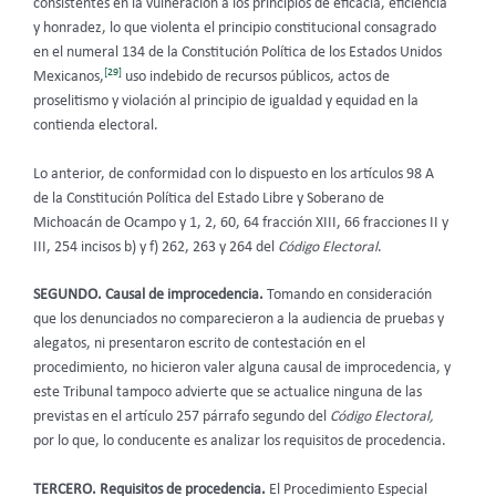
consistentes en la vulneración a los principios de eficacia, eficiencia
y honradez, lo que violenta el principio constitucional consagrado
en el numeral 134 de la Constitución Política de los Estados Unidos
[29]
Mexicanos,
uso indebido de recursos públicos, actos de
proselitismo y violación al principio de igualdad y equidad en la
contienda electoral.
Lo anterior, de conformidad con lo dispuesto en los artículos 98 A
de la Constitución Política del Estado Libre y Soberano de
Michoacán de Ocampo y 1, 2, 60, 64 fracción XIII, 66 fracciones II y
III, 254 incisos b) y f) 262, 263 y 264 del
Código Electoral
.
SEGUNDO.
Causal de improcedencia.
Tomando en consideración
que los denunciados no comparecieron a la audiencia de pruebas y
alegatos, ni presentaron escrito de contestación en el
procedimiento, no hicieron valer alguna causal de improcedencia, y
este Tribunal tampoco advierte que se actualice ninguna de las
previstas en el artículo 257 párrafo segundo del
Código Electoral,
por lo que, lo conducente es analizar los requisitos de procedencia.
TERCERO. Requisitos de procedencia.
El Procedimiento Especial