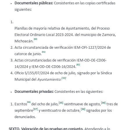
Documentales públicas:
Consistentes en las copias certificadas
siguientes:
Planillas de mayoría relativa de Ayuntamiento, del Proceso
Electoral Ordinario Local 2023-2024. del municipio de Zamora,
[30]
Michoacán.
Acta circunstanciada de verificación IEM-OFI-1227/2024 de
[31]
catorce de junio.
Actas circunstanciadas de verificación IEM-OD-OE-CD06-
[32]
14/2024 y IEM-OD-OE-CD06-16/2024.
Oficio S/155/07/2024 de ocho de julio, signado por la Síndica
[33]
Municipal del
Ayuntamiento.
Documentales privadas:
Consistentes en las siguientes:
[34]
[35]
[36]
Escritos
del ocho de julio,
veintinueve de agosto,
tres de
[37]
[38]
septiembre
y veinticuatro de octubre,
signados por los
denunciados.
SEXTO. Valoración de las pruebas en conjunto.
Atendiendo a lo