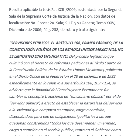
Resulta aplicable la tesis 2a. XCIII/2006, sustentada por la Segunda
Sala de la Suprema Corte de Justicia de la Nación, con datos de
localización: 9a. Época; 2a. Sala; S.J.F. y su Gaceta; Tomo XXIV,
Diciembre de 2006; Pág. 238, de rubro y texto siguiente:
“
SERVIDORES PÚBLICOS. EL ARTÍCULO 108, PRIMER PÁRRAFO, DE LA
CONSTITUCIÓN POLÍTICA DE LOS ESTADOS UNIDOS MEXICANOS, NO
ES LIMITATIVO SINO ENUNCIATIVO.
Del proceso legislativo que
culminó con el Decreto de reformas y adiciones al Título Cuarto de
la Constitución Política de los Estados Unidos Mexicanos, publicado
en el Diario Oficial de la Federación el 28 de diciembre de 1982,
específicamente en lo relativo a sus artículos 108, 109 y 134, se
advierte que la finalidad del Constituyente Permanente fue
cambiar el concepto tradicional de “funcionario público” por el de
“servidor público”, a efecto de establecer la naturaleza del servicio
a la sociedad que comporta su empleo, cargo o comisión,
disponiéndose para ello de obligaciones igualitarias a las que
quedaban constreñidos “todos los que desempeñen un empleo,
cargo o comisión en el servicio público, tanto en el Gobierno como