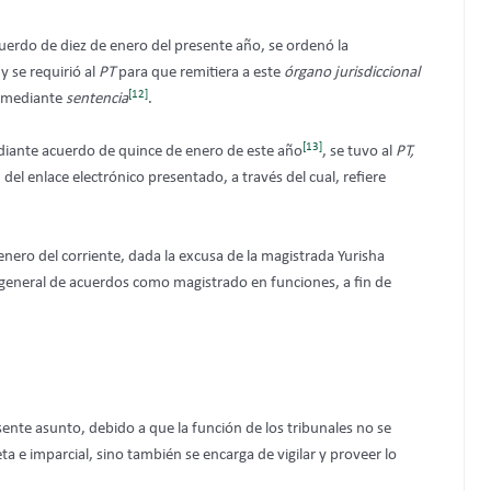
erdo de diez de enero del presente año, se ordenó la
y se requirió al
PT
para que remitiera a este
órgano jurisdiccional
[12]
o mediante
sentencia
.
[13]
iante acuerdo de quince de enero de este año
, se tuvo al
PT,
el enlace electrónico presentado, a través del cual, refiere
enero del corriente, dada la excusa de la magistrada Yurisha
 general de acuerdos como magistrado en funciones, a fin de
ente asunto, debido a que la función de los tribunales no se
a e imparcial, sino también se encarga de vigilar y proveer lo