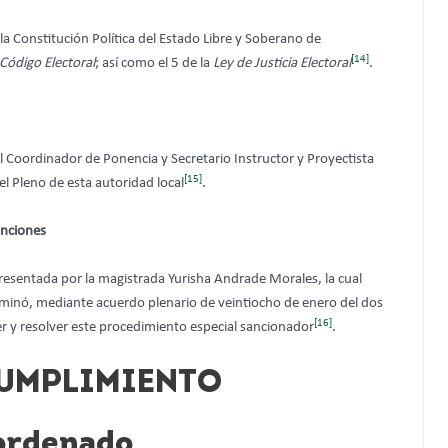
la Constitución Política del Estado Libre y Soberano de
[14]
Código Electoral
; así como el 5 de la
Ley de Justicia Electoral
.
el Coordinador de Ponencia y Secretario Instructor y Proyectista
[15]
l Pleno de esta autoridad local
.
unciones
presentada por la magistrada Yurisha Andrade Morales, la cual
erminó, mediante acuerdo plenario de veintiocho de enero del dos
[16]
cer y resolver este procedimiento especial sancionador
.
 CUMPLIMIENTO
 ordenado