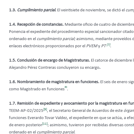
1.3.
Cumplimiento
parcial
.
El veintisiete de noviembre, se dictó el
cump
1.4. Recepción de constancias.
Mediante oficio de cuatro de diciembr
Ponencia el expediente del procedimiento especial sancionador citado
ordenado en el
cumplimiento
parcial;
asimismo, mediante proveídos de
[7]
enlaces electrónicos proporcionados por el
PVEM
y
PT
.
1.5. Conclusión de encargo de Magistraturas.
El catorce de diciembre
Alejandro Pérez Contreras concluyeron su encargo
.
1.6. Nombramiento de magistratura en funciones.
El seis de enero si
[8]
como Magistrado en funciones
.
1.7. Remisión de expediente y avocamiento por la magistratura en fu
[9]
TEEM-AP-02/2025
, el Secretario General de Acuerdos de este
órgan
funciones Everardo Tovar Valdez, el expediente en que se actúa, a ef
[11]
de enero posterior
; asimismo, tuvieron por recibidas diversas cons
ordenado en el
cumplimiento
parcial
.