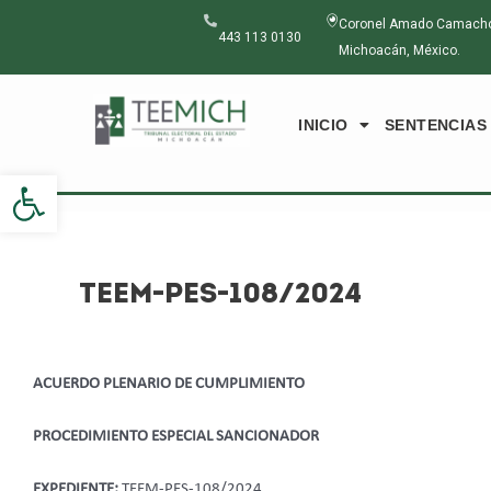
Ir
Navegación
Coronel Amado Camacho N
al
de
443 113 0130
Michoacán, México.
contenido
entradas
INICIO
SENTENCIAS
Abrir barra de herramientas
TEEM-PES-108/2024
ACUERDO PLENARIO DE CUMPLIMIENTO
PROCEDIMIENTO ESPECIAL SANCIONADOR
EXPEDIENTE:
TEEM-PES-108/2024