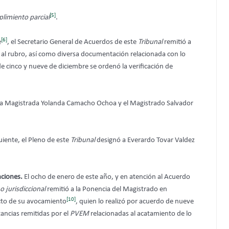
[5]
limiento
parcial
.
[6]
e
, el Secretario General de Acuerdos de este
Tribunal
remitió a
 al rubro, así como diversa documentación relacionada con lo
 cinco y nueve de diciembre se ordenó la verificación de
 la Magistrada Yolanda Camacho Ochoa y el Magistrado Salvador
guiente, el Pleno de este
Tribunal
designó a Everardo Tovar Valdez
nciones.
El ocho de enero de este año, y en atención al Acuerdo
o jurisdiccional
remitió a la Ponencia del Magistrado en
[10]
ecto de su avocamiento
, quien lo realizó por acuerdo de nueve
tancias remitidas por el
PVEM
relacionadas al acatamiento de lo