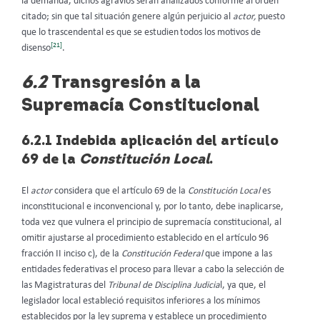
la demanda, dichos agravios serán analizados conforme al orden
citado; sin que tal situación genere algún perjuicio al
actor,
puesto
que lo trascendental es que se estudien
todos los motivos de
[21]
disenso
.
6.2
Transgresión a la
Supremacía Constitucional
6.2.1 Indebida aplicación del artículo
69 de la
Constitución Local
.
El
actor
considera que el artículo 69 de la
Constitución Local
es
inconstitucional e inconvencional y, por lo tanto, debe inaplicarse,
toda vez que vulnera el principio de supremacía constitucional, al
omitir ajustarse al procedimiento establecido en el artículo 96
fracción II inciso c), de la
Constitución Federal
que impone a las
entidades federativas el proceso para llevar a cabo la selección de
las Magistraturas del
Tribunal de Disciplina Judicia
l, ya que, el
legislador local estableció requisitos inferiores a los mínimos
establecidos por la ley suprema y establece un procedimiento