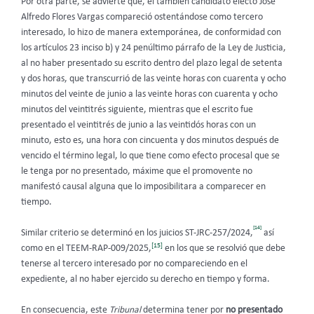
Por otra parte, se advierte que, el también candidato electo José
Alfredo Flores Vargas compareció ostentándose como tercero
interesado, lo hizo de manera extemporánea, de conformidad con
los artículos 23 inciso b) y 24 penúltimo párrafo de la Ley de Justicia,
al no haber presentado su escrito dentro del plazo legal de setenta
y dos horas, que transcurrió de las veinte horas con cuarenta y ocho
minutos del veinte de junio a las veinte horas con cuarenta y ocho
minutos del veintitrés siguiente, mientras que el escrito fue
presentado el veintitrés de junio a las veintidós horas con un
minuto, esto es, una hora con cincuenta y dos minutos después de
vencido el término legal, lo que tiene como efecto procesal que se
le tenga por no presentado, máxime que el promovente no
manifestó causal alguna que lo imposibilitara a comparecer en
tiempo.
[14]
Similar criterio se determinó en los juicios ST-JRC-257/2024,
así
[15]
como en el TEEM-RAP-009/2025,
en los que se resolvió que debe
tenerse al tercero interesado por no compareciendo en el
expediente, al no haber ejercido su derecho en tiempo y forma.
En consecuencia, este
Tribunal
determina tener por
no presentado