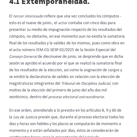
4.1 Extemporaneidad
.
El
tercer interesado
refiere que una vez concluidos los cómputos -
esto es el nueve de junio-, el
actor
contaba con cinco días para
presentar su medio de impugnación respecto de los resultados del
cómputo, no obstante, en ese momento aun no existía la sumatoria
final de los resultados y la validez de los mismos, pues como obra en
el acta número IEM-CG-SESP-02/2025 de la Sesión Especial del
Consejo General
de diecinueve de junio, se desprende que en dicha
sesión se aprobó el acuerdo por el que se realizó la sumatoria final
de los resultados de la elección, así como la asignación de cargos y
se emitió la declaratoria de validez en relación con la elección de
magistraturas integrantes del
Tribunal de Disciplina Judicial
, con
motivo de la elección del primero de junio del año dos mil
veinticinco, dentro del
proceso electoral extraordinario
.
En ese orden, atendiendo a lo previsto en los artículos 8, 9 y 60 de
la
Ley de Justicia
prevén que, durante el proceso electoral todos los
días y horas son hábiles y los plazos se computarán de momento a
momento y si están señalados por días, éstos se considerarán de