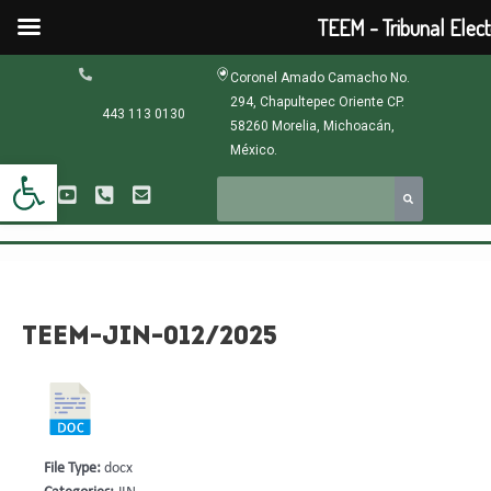
Ir
TEEM - Tribunal Elec
al
contenido
Navegación
Coronel Amado Camacho No.
de
294, Chapultepec Oriente CP.
entradas
443 113 0130
58260 Morelia, Michoacán,
México.
Abrir barra de herramientas
TEEM-JIN-012/2025
File Type:
docx