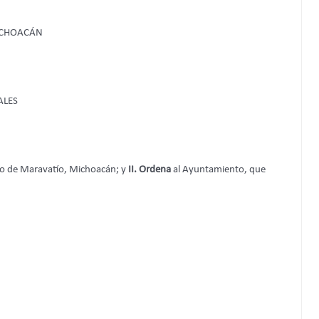
ICHOACÁN
ALES
to de Maravatío, Michoacán; y
II. Ordena
al Ayuntamiento, que