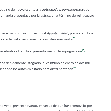
requirió de nueva cuenta a la
autoridad responsable
para que
e demanda presentada por la
actora
, en el término de veinticuatro
, se le tuvo por incumpliendo al
Ayuntamiento,
por no remitir a
[9]
zo efectivo el apercibimiento consistente en multa
[10]
 se admitió a trámite el presente medio de impugnación
.
raba debidamente integrado, el veintiuno de enero de dos mil
[11]
 quedando los autos en estado para dictar sentencia
.
solver el presente asunto, en virtud de que fue promovido por