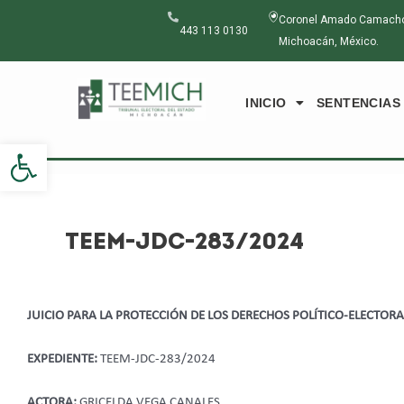
Ir
Navegación
Coronel Amado Camacho N
al
de
443 113 0130
Michoacán, México.
contenido
entradas
INICIO
SENTENCIAS
Abrir barra de herramientas
TEEM-JDC-283/2024
JUICIO PARA LA PROTECCIÓN DE LOS DERECHOS POLÍTICO-ELECTOR
EXPEDIENTE:
TEEM-JDC-283/2024
ACTORA:
GRICELDA VEGA CANALES