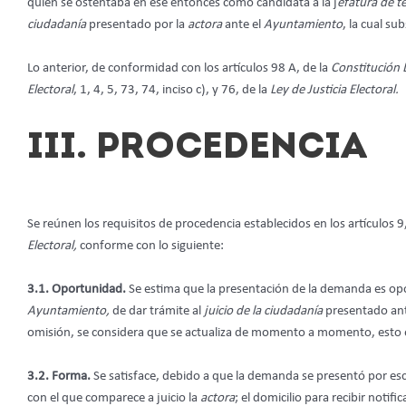
quien se ostentaba en ese entonces como candidata a la j
efatura de t
ciudadanía
presentado por la
actora
ante el
Ayuntamiento
, la cual s
Lo anterior, de conformidad con los artículos 98 A, de la
Constitución 
Electoral
, 1, 4, 5, 73, 74, inciso c), y 76, de la
Ley de Justicia Electoral.
III. PROCEDENCIA
Se reúnen los requisitos de procedencia establecidos en los artículos 9, 
Electoral,
conforme con lo siguiente:
3.1. Oportunidad.
Se estima que la presentación de la demanda es op
Ayuntamiento,
de dar trámite al
juicio de la ciudadanía
presentado ant
omisión, se considera que se actualiza de momento a momento, esto e
3.2. Forma.
Se satisface, debido a que la demanda se presentó por esc
con el que comparece a juicio la
actora
;
el domicilio para recibir notifi