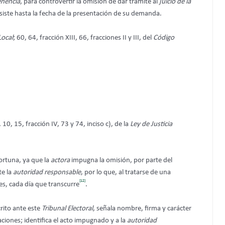
enencia
, para controvertir la omisión de dar trámite al
juicio de la
ubsiste hasta la fecha de la presentación de su demanda.
Local
; 60, 64, fracción XIII, 66, fracciones II y III, del
Código
10, 15, fracción IV, 73 y 74, inciso c), de la
Ley de Justicia
ortuna, ya que la
actora
impugna la omisión, por parte del
e la
autoridad responsable
, por lo que, al tratarse de una
[12]
s, cada día que transcurre
.
rito ante este
Tribunal Electoral
, señala nombre, firma y carácter
caciones; identifica el acto impugnado y a la
autoridad