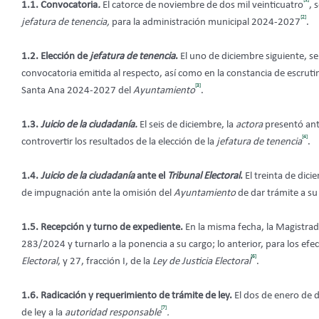
1.1. Convocatoria
.
El catorce de noviembre de dos mil veinticuatro
, 
[2]
jefatura de tenencia,
para la administración municipal 2024-2027
.
1.2. Elección de
jefatura de tenencia
.
El uno de diciembre siguiente, se
convocatoria emitida al respecto, así como en la constancia de escrutin
[3]
Santa Ana 2024-2027 del
Ayuntamiento
.
1.3.
Juicio de la ciudadanía.
El seis de diciembre, la
actora
presentó ant
[4]
controvertir los resultados de la elección de la
jefatura de tenencia
.
1.4.
Juicio de la ciudadanía
ante el
Tribunal Electoral
.
El treinta de dici
de impugnación ante la omisión del
Ayuntamiento
de dar trámite a su 
1.5. Recepción y turno de expediente.
En la misma fecha, la Magistrad
283/2024 y turnarlo a la ponencia a su cargo; lo anterior, para los efec
[6]
Electoral
, y 27, fracción I, de la
Ley de Justicia Electoral
.
1.6. Radicación y requerimiento de trámite de ley.
El dos de enero de d
[7]
de ley a la
autoridad responsable
.